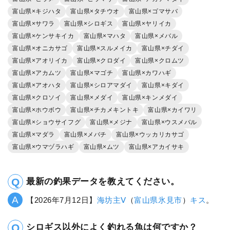
富山県×キジハタ
富山県×タチウオ
富山県×ゴマサバ
富山県×サワラ
富山県×シロギス
富山県×ヤリイカ
富山県×ケンサキイカ
富山県×マハタ
富山県×メバル
富山県×オニカサゴ
富山県×スルメイカ
富山県×チダイ
富山県×アオリイカ
富山県×クロダイ
富山県×クロムツ
富山県×アカムツ
富山県×マゴチ
富山県×カワハギ
富山県×アオハタ
富山県×シロアマダイ
富山県×キダイ
富山県×クロソイ
富山県×メダイ
富山県×キンメダイ
富山県×ホウボウ
富山県×チカメキントキ
富山県×カイワリ
富山県×ショウサイフグ
富山県×メジナ
富山県×ウスメバル
富山県×マダラ
富山県×メバチ
富山県×ウッカリカサゴ
富山県×ウマヅラハギ
富山県×ムツ
富山県×アカイサキ
最新の釣果データを教えてください。
【2026年7月12日】
海坊主Ⅴ
（
富山県
氷見市
）
キス
。
シロギス以外によく釣れる魚は何ですか？