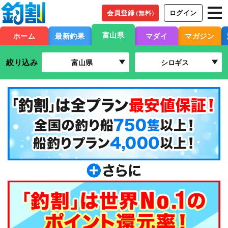
会員登録
ログイン
（無料）
富山県
ホーム
最新釣果
マダイ
マガジン
絞り込み
富山県
シロギス