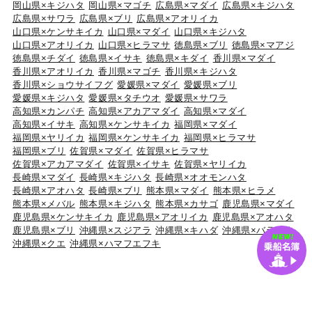
岡山県×キジハタ
岡山県×マゴチ
広島県×マダイ
広島県×キジハタ
広島県×サワラ
広島県×ブリ
広島県×アオリイカ
山口県×ケンサキイカ
山口県×マダイ
山口県×キジハタ
山口県×アオリイカ
山口県×ヒラマサ
徳島県×ブリ
徳島県×マアジ
徳島県×チダイ
徳島県×イサキ
徳島県×キダイ
香川県×マダイ
香川県×アオリイカ
香川県×マゴチ
香川県×キジハタ
香川県×ショウサイフグ
愛媛県×マダイ
愛媛県×ブリ
愛媛県×キジハタ
愛媛県×タチウオ
愛媛県×サワラ
高知県×カンパチ
高知県×アカアマダイ
高知県×マダイ
高知県×イサキ
高知県×ケンサキイカ
福岡県×マダイ
福岡県×ヤリイカ
福岡県×ケンサキイカ
福岡県×ヒラマサ
福岡県×ブリ
佐賀県×マダイ
佐賀県×ヒラマサ
佐賀県×アカアマダイ
佐賀県×イサキ
佐賀県×ヤリイカ
長崎県×マダイ
長崎県×キジハタ
長崎県×オオモンハタ
長崎県×アオハタ
長崎県×ブリ
熊本県×マダイ
熊本県×ヒラメ
熊本県×メバル
熊本県×キジハタ
熊本県×カサゴ
鹿児島県×マダイ
鹿児島県×ケンサキイカ
鹿児島県×アオリイカ
鹿児島県×アオハタ
鹿児島県×ブリ
沖縄県×スジアラ
沖縄県×キハダ
沖縄県×バラハタ
沖縄県×クエ
沖縄県×ハマフエフキ