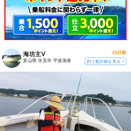
25日前
海坊主Ⅴ
富山県 氷見市 宇波漁港
釣り船詳細を見る