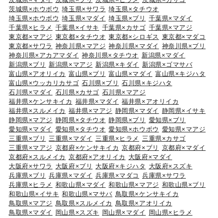
茨城県×ホウボウ
埼玉県×サワラ
埼玉県×タチウオ
埼玉県×ホウボウ
埼玉県×マダイ
埼玉県×ブリ
千葉県×マダイ
千葉県×ヒラメ
千葉県×イサキ
千葉県×カサゴ
千葉県×マアジ
東京都×マアジ
東京都×タチウオ
東京都×シロギス
東京都×マダコ
東京都×サワラ
神奈川県×マアジ
神奈川県×マダイ
神奈川県×ブリ
神奈川県×アカアマダイ
神奈川県×タチウオ
新潟県×マダイ
新潟県×ブリ
新潟県×マアジ
新潟県×キダイ
新潟県×ゴマサバ
富山県×アオリイカ
富山県×ブリ
富山県×マダイ
富山県×キジハタ
富山県×ウッカリカサゴ
石川県×ブリ
石川県×キジハタ
石川県×マダイ
石川県×カサゴ
石川県×マアジ
福井県×ケンサキイカ
福井県×マダイ
福井県×アオリイカ
福井県×スルメイカ
福井県×マアジ
静岡県×マダイ
静岡県×イサキ
静岡県×マアジ
静岡県×タチウオ
静岡県×ブリ
愛知県×ブリ
愛知県×マダイ
愛知県×タチウオ
愛知県×ホウボウ
愛知県×マアジ
三重県×ブリ
三重県×マダイ
三重県×ヒラメ
三重県×カサゴ
三重県×マアジ
京都府×ケンサキイカ
京都府×ブリ
京都府×マダイ
京都府×スルメイカ
京都府×アオリイカ
大阪府×マダイ
大阪府×サワラ
大阪府×ブリ
大阪府×キジハタ
大阪府×スズキ
兵庫県×ブリ
兵庫県×マダイ
兵庫県×マダコ
兵庫県×サワラ
兵庫県×ヒラメ
和歌山県×マダイ
和歌山県×マアジ
和歌山県×ブリ
和歌山県×イサキ
和歌山県×マサバ
鳥取県×ケンサキイカ
鳥取県×マアジ
鳥取県×スルメイカ
鳥取県×アオリイカ
鳥取県×マダイ
岡山県×スズキ
岡山県×マダイ
岡山県×ヒラメ