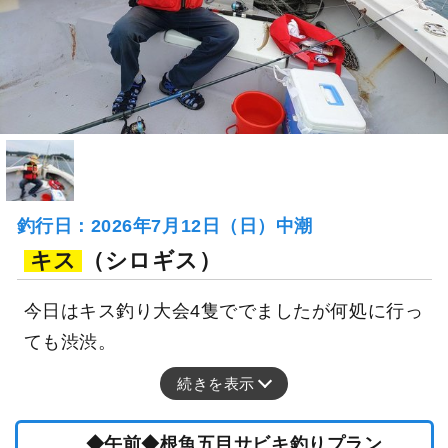
釣行日：2026年7月12日（日）中潮
キス
（シロギス）
今日はキス釣り大会4隻ででましたが何処に行っ
ても渋渋。
続きを表示
◆午前◆根魚五目サビキ釣りプラン