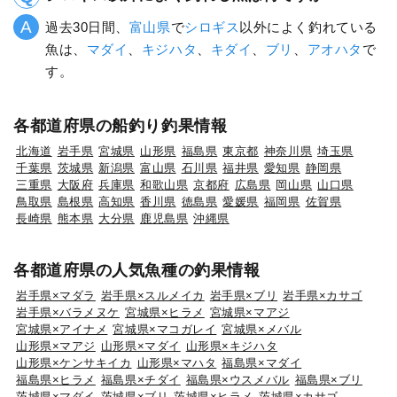
過去30日間、
富山県
で
シロギス
以外によく釣れている
魚は、
マダイ
、
キジハタ
、
キダイ
、
ブリ
、
アオハタ
で
す。
各都道府県の船釣り釣果情報
北海道
岩手県
宮城県
山形県
福島県
東京都
神奈川県
埼玉県
千葉県
茨城県
新潟県
富山県
石川県
福井県
愛知県
静岡県
三重県
大阪府
兵庫県
和歌山県
京都府
広島県
岡山県
山口県
鳥取県
島根県
高知県
香川県
徳島県
愛媛県
福岡県
佐賀県
長崎県
熊本県
大分県
鹿児島県
沖縄県
各都道府県の人気魚種の釣果情報
岩手県×マダラ
岩手県×スルメイカ
岩手県×ブリ
岩手県×カサゴ
岩手県×バラメヌケ
宮城県×ヒラメ
宮城県×マアジ
宮城県×アイナメ
宮城県×マコガレイ
宮城県×メバル
山形県×マアジ
山形県×マダイ
山形県×キジハタ
山形県×ケンサキイカ
山形県×マハタ
福島県×マダイ
福島県×ヒラメ
福島県×チダイ
福島県×ウスメバル
福島県×ブリ
茨城県×マダイ
茨城県×ブリ
茨城県×ヒラメ
茨城県×カサゴ