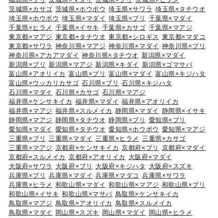
茨城県×カサゴ
茨城県×ホウボウ
埼玉県×サワラ
埼玉県×タチウオ
埼玉県×ホウボウ
埼玉県×マダイ
埼玉県×ブリ
千葉県×マダイ
千葉県×ヒラメ
千葉県×イサキ
千葉県×カサゴ
千葉県×マアジ
東京都×マアジ
東京都×タチウオ
東京都×シロギス
東京都×マダコ
東京都×サワラ
神奈川県×マアジ
神奈川県×マダイ
神奈川県×ブリ
神奈川県×アカアマダイ
神奈川県×タチウオ
新潟県×マダイ
新潟県×ブリ
新潟県×マアジ
新潟県×キダイ
新潟県×ゴマサバ
富山県×アオリイカ
富山県×ブリ
富山県×マダイ
富山県×キジハタ
富山県×ウッカリカサゴ
石川県×ブリ
石川県×キジハタ
石川県×マダイ
石川県×カサゴ
石川県×マアジ
福井県×ケンサキイカ
福井県×マダイ
福井県×アオリイカ
福井県×マアジ
福井県×スルメイカ
静岡県×マダイ
静岡県×イサキ
静岡県×マアジ
静岡県×タチウオ
静岡県×ブリ
愛知県×ブリ
愛知県×マダイ
愛知県×タチウオ
愛知県×ホウボウ
愛知県×マアジ
三重県×ブリ
三重県×マダイ
三重県×ヒラメ
三重県×カサゴ
三重県×マアジ
京都府×ケンサキイカ
京都府×ブリ
京都府×マダイ
京都府×スルメイカ
京都府×アオリイカ
大阪府×マダイ
大阪府×サワラ
大阪府×ブリ
大阪府×キジハタ
大阪府×スズキ
兵庫県×ブリ
兵庫県×マダイ
兵庫県×マダコ
兵庫県×サワラ
兵庫県×ヒラメ
和歌山県×マダイ
和歌山県×マアジ
和歌山県×ブリ
和歌山県×イサキ
和歌山県×マサバ
鳥取県×ケンサキイカ
鳥取県×マアジ
鳥取県×アオリイカ
鳥取県×スルメイカ
鳥取県×マダイ
岡山県×スズキ
岡山県×マダイ
岡山県×ヒラメ