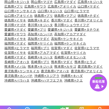
岡山県×キジハタ
岡山県×マゴチ
広島県×マダイ
広島県×キジハタ
広島県×ブリ
広島県×サワラ
広島県×アオリイカ
山口県×マダイ
山口県×ケンサキイカ
山口県×キジハタ
山口県×ヒラマサ
山口県×アオリイカ
徳島県×ブリ
徳島県×マアジ
徳島県×チダイ
徳島県×イサキ
徳島県×キダイ
香川県×マダイ
香川県×アオリイカ
香川県×マゴチ
香川県×キジハタ
香川県×ショウサイフグ
愛媛県×マダイ
愛媛県×ブリ
愛媛県×キジハタ
愛媛県×タチウオ
愛媛県×サワラ
高知県×カンパチ
高知県×アカアマダイ
高知県×イサキ
高知県×マダイ
高知県×ケンサキイカ
福岡県×マダイ
福岡県×ヤリイカ
福岡県×ケンサキイカ
福岡県×ヒラマサ
福岡県×ブリ
佐賀県×マダイ
佐賀県×ヒラマサ
佐賀県×イサキ
佐賀県×アカアマダイ
佐賀県×ヤリイカ
長崎県×マダイ
長崎県×キジハタ
長崎県×オオモンハタ
長崎県×アオハタ
長崎県×ブリ
熊本県×マダイ
熊本県×ヒラメ
熊本県×メバル
熊本県×キジハタ
熊本県×カサゴ
鹿児島県×マダイ
鹿児島県×ケンサキイカ
鹿児島県×アオハタ
鹿児島県×アオリイカ
鹿児島県×カンパチ
沖縄県×スジアラ
沖縄県×キハダ
沖縄県×バラハタ
沖縄県×ハマフエフキ
沖縄県×クエ