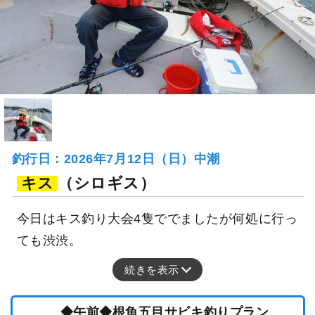
釣行日：2026年7月12日（日）中潮
キス
（シロギス）
今日はキス釣り大会4隻ででましたが何処に行っ
ても渋渋。
続きを表示
◆午前◆根魚五目サビキ釣りプラン