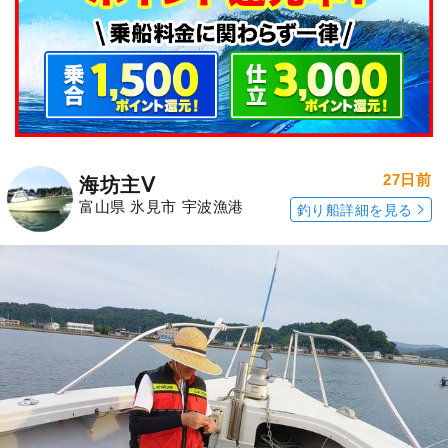
27日前
海坊主Ⅴ
富山県 氷見市 宇波漁港
釣り船詳細を見る