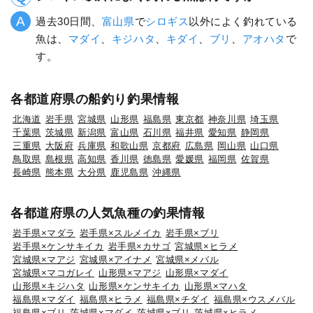
過去30日間、
富山県
で
シロギス
以外によく釣れている
魚は、
マダイ
、
キジハタ
、
キダイ
、
ブリ
、
アオハタ
で
す。
各都道府県の船釣り釣果情報
北海道
岩手県
宮城県
山形県
福島県
東京都
神奈川県
埼玉県
千葉県
茨城県
新潟県
富山県
石川県
福井県
愛知県
静岡県
三重県
大阪府
兵庫県
和歌山県
京都府
広島県
岡山県
山口県
鳥取県
島根県
高知県
香川県
徳島県
愛媛県
福岡県
佐賀県
長崎県
熊本県
大分県
鹿児島県
沖縄県
各都道府県の人気魚種の釣果情報
岩手県×マダラ
岩手県×スルメイカ
岩手県×ブリ
岩手県×ケンサキイカ
岩手県×カサゴ
宮城県×ヒラメ
宮城県×マアジ
宮城県×アイナメ
宮城県×メバル
宮城県×マコガレイ
山形県×マアジ
山形県×マダイ
山形県×キジハタ
山形県×ケンサキイカ
山形県×マハタ
福島県×マダイ
福島県×ヒラメ
福島県×チダイ
福島県×ウスメバル
福島県×ブリ
茨城県×マダイ
茨城県×ブリ
茨城県×ヒラメ