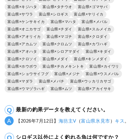
富山県×キジハタ
富山県×タチウオ
富山県×ゴマサバ
富山県×サワラ
富山県×シロギス
富山県×ヤリイカ
富山県×ケンサキイカ
富山県×マハタ
富山県×メバル
富山県×オニカサゴ
富山県×チダイ
富山県×スルメイカ
富山県×アオリイカ
富山県×マゴチ
富山県×クロダイ
富山県×アカムツ
富山県×クロムツ
富山県×カワハギ
富山県×アオハタ
富山県×シロアマダイ
富山県×キダイ
富山県×クロソイ
富山県×メダイ
富山県×キンメダイ
富山県×ホウボウ
富山県×チカメキントキ
富山県×カイワリ
富山県×ショウサイフグ
富山県×メジナ
富山県×ウスメバル
富山県×マダラ
富山県×メバチ
富山県×ウッカリカサゴ
富山県×ウマヅラハギ
富山県×ムツ
富山県×アカイサキ
最新の釣果データを教えてください。
【2026年7月12日】
海坊主Ⅴ
（
富山県
氷見市
）
キス
。
シロギス以外によく釣れる魚は何ですか？