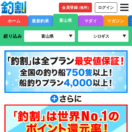
会員登録
ログイン
（無料）
富山県
ホーム
最新釣果
マダイ
マガジン
絞り込み
富山県
シロギス