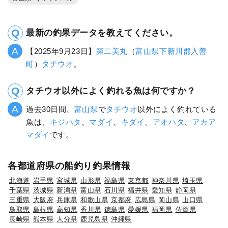
最新の釣果データを教えてください。
【2025年9月23日】
第二美丸
（
富山県
下新川郡入善
町
）
タチウオ
。
タチウオ以外によく釣れる魚は何ですか？
過去30日間、
富山県
で
タチウオ
以外によく釣れている
魚は、
キジハタ
、
マダイ
、
キダイ
、
アオハタ
、
アカア
マダイ
です。
各都道府県の船釣り釣果情報
北海道
岩手県
宮城県
山形県
福島県
東京都
神奈川県
埼玉県
千葉県
茨城県
新潟県
富山県
石川県
福井県
愛知県
静岡県
三重県
大阪府
兵庫県
和歌山県
京都府
広島県
岡山県
山口県
鳥取県
島根県
高知県
香川県
徳島県
愛媛県
福岡県
佐賀県
長崎県
熊本県
大分県
鹿児島県
沖縄県