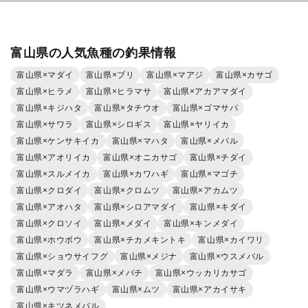
富山県の人気魚種の釣果情報
富山県×マダイ
富山県×ブリ
富山県×マアジ
富山県×カサゴ
富山県×ヒラメ
富山県×ヒラマサ
富山県×アカアマダイ
富山県×キジハタ
富山県×タチウオ
富山県×ゴマサバ
富山県×サワラ
富山県×シロギス
富山県×ヤリイカ
富山県×ケンサキイカ
富山県×マハタ
富山県×メバル
富山県×アオリイカ
富山県×オニカサゴ
富山県×チダイ
富山県×スルメイカ
富山県×カワハギ
富山県×マゴチ
富山県×クロダイ
富山県×クロムツ
富山県×アカムツ
富山県×アオハタ
富山県×シロアマダイ
富山県×キダイ
富山県×クロソイ
富山県×メダイ
富山県×キンメダイ
富山県×ホウボウ
富山県×チカメキントキ
富山県×カイワリ
富山県×ショウサイフグ
富山県×メジナ
富山県×ウスメバル
富山県×マダラ
富山県×メバチ
富山県×ウッカリカサゴ
富山県×ウマヅラハギ
富山県×ムツ
富山県×アカイサキ
富山県×キツネメバル