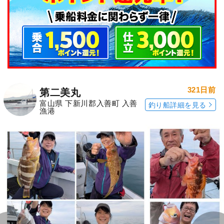
321日前
第二美丸
富山県 下新川郡入善町 入善
釣り船詳細を見る
漁港