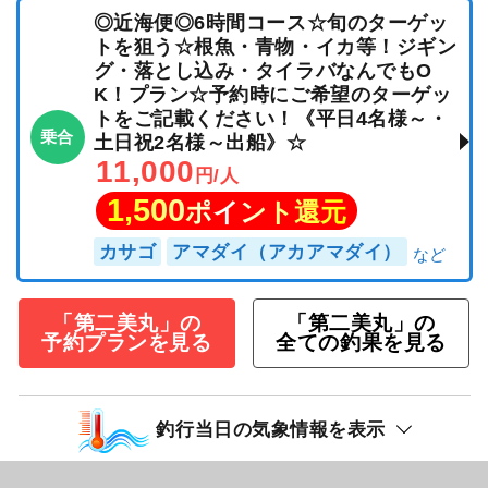
◎近海便◎6時間コース☆旬のターゲッ
トを狙う☆根魚・青物・イカ等！ジギン
グ・落とし込み・タイラバなんでもO
K！プラン☆予約時にご希望のターゲッ
トをご記載ください！《平日4名様～・
乗合
土日祝2名様～出船》☆
11,000
円/人
1,500
ポイント還元
カサゴ
アマダイ（アカアマダイ）
「第二美丸」の
「第二美丸」の
予約プランを見る
全ての釣果を見る
釣行当日の気象情報を表示