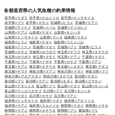
各都道府県の人気魚種の釣果情報
岩手県×マダラ
岩手県×スルメイカ
岩手県×ケンサキイカ
岩手県×ブリ
岩手県×カサゴ
宮城県×ヒラメ
宮城県×マアジ
宮城県×アイナメ
宮城県×メバル
宮城県×マコガレイ
山形県×マアジ
山形県×マダイ
山形県×キジハタ
山形県×ケンサキイカ
山形県×マハタ
福島県×マダイ
福島県×ヒラメ
福島県×チダイ
福島県×ウスメバル
福島県×アイナメ
茨城県×マダイ
茨城県×ブリ
茨城県×ヒラメ
茨城県×カサゴ
茨城県×ホウボウ
埼玉県×サワラ
埼玉県×タチウオ
埼玉県×ホウボウ
埼玉県×マダイ
埼玉県×マアジ
千葉県×マダイ
千葉県×ヒラメ
千葉県×イサキ
千葉県×カサゴ
千葉県×マアジ
東京都×マアジ
東京都×タチウオ
東京都×シロギス
東京都×マダコ
東京都×サワラ
神奈川県×マアジ
神奈川県×マダイ
神奈川県×ブリ
神奈川県×アカアマダイ
神奈川県×タチウオ
新潟県×マダイ
新潟県×ブリ
新潟県×マアジ
新潟県×キダイ
新潟県×ゴマサバ
富山県×アオリイカ
富山県×ブリ
富山県×マダイ
富山県×キジハタ
富山県×ウッカリカサゴ
石川県×ブリ
石川県×キジハタ
石川県×マダイ
石川県×カサゴ
石川県×マアジ
福井県×ケンサキイカ
福井県×マダイ
福井県×アオリイカ
福井県×マアジ
福井県×スルメイカ
静岡県×マダイ
静岡県×イサキ
静岡県×マアジ
静岡県×タチウオ
静岡県×ブリ
愛知県×ブリ