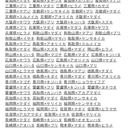
愛知県×マダイ
愛知県×タチウオ
愛知県×ホウボウ
愛知県×マアジ
三重県×ブリ
三重県×マダイ
三重県×ヒラメ
三重県×カサゴ
三重県×マアジ
京都府×ケンサキイカ
京都府×ブリ
京都府×マダイ
京都府×スルメイカ
京都府×アオリイカ
大阪府×マダイ
大阪府×サワラ
大阪府×ブリ
大阪府×キジハタ
大阪府×スズキ
兵庫県×ブリ
兵庫県×マダイ
兵庫県×マダコ
兵庫県×サワラ
兵庫県×ヒラメ
和歌山県×マダイ
和歌山県×マアジ
和歌山県×ブリ
和歌山県×イサキ
和歌山県×マサバ
鳥取県×ケンサキイカ
鳥取県×マアジ
鳥取県×アオリイカ
鳥取県×スルメイカ
鳥取県×マダイ
岡山県×スズキ
岡山県×マダイ
岡山県×ヒラメ
岡山県×キジハタ
岡山県×マゴチ
広島県×マダイ
広島県×キジハタ
広島県×サワラ
広島県×ブリ
広島県×アオリイカ
山口県×マダイ
山口県×キジハタ
山口県×ケンサキイカ
山口県×ブリ
山口県×ヒラマサ
徳島県×ブリ
徳島県×マアジ
徳島県×チダイ
徳島県×イサキ
徳島県×キダイ
香川県×マダイ
香川県×アオリイカ
香川県×マゴチ
香川県×キジハタ
香川県×ショウサイフグ
愛媛県×マダイ
愛媛県×ブリ
愛媛県×キジハタ
愛媛県×タチウオ
愛媛県×サワラ
高知県×カンパチ
高知県×アカアマダイ
高知県×イサキ
高知県×マダイ
高知県×ケンサキイカ
福岡県×マダイ
福岡県×ヤリイカ
福岡県×ケンサキイカ
福岡県×ヒラマサ
福岡県×ブリ
佐賀県×マダイ
佐賀県×ヒラマサ
佐賀県×アカアマダイ
佐賀県×イサキ
佐賀県×ヤリイカ
長崎県×マダイ
長崎県×キジハタ
長崎県×オオモンハタ
長崎県×アオハタ
長崎県×ブリ
熊本県×マダイ
熊本県×ヒラメ