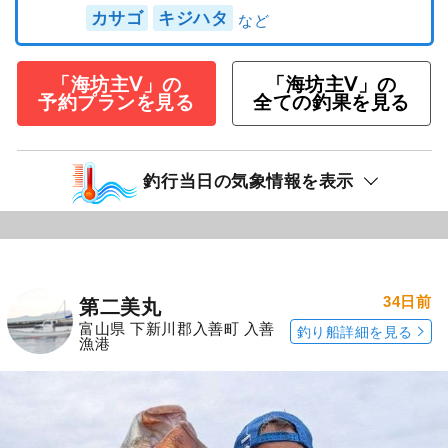
カサゴ
キジハタ
「海坊主Ⅴ」の
「海坊主Ⅴ」の
予約プランを見る
全ての釣果を見る
釣行当日の気象情報を表示
34日前
第二美丸
富山県 下新川郡入善町 入善
釣り船詳細を見る
漁港