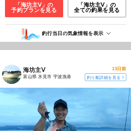
「海坊主Ⅴ」の
「海坊主Ⅴ」の
予約プランを見る
全ての釣果を見る
釣行当日の気象情報を表示
13日前
海坊主Ⅴ
富山県 氷見市 宇波漁港
釣り船詳細を見る