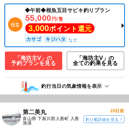
◆午前◆根魚五目サビキ釣りプラン
55,000
円/隻
仕立
3,000
ポイント還元
カサゴ
キジハタ
「海坊主Ⅴ」の
「海坊主Ⅴ」の
予約プランを見る
全ての釣果を見る
釣行当日の気象情報を表示
20日前
第二美丸
富山県 下新川郡入善町 入善
釣り船詳細を見る
漁港