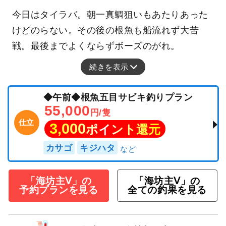
今日はタイラバ。朝一真鯛狙いもあたりあった
けどのらない。その後の根魚も船流れず大苦
戦。最後までよくならずボーズのがれ。
続きを表示
◆午前◆根魚五目サビキ釣りプラン
55,000
円/隻
仕立
3,000
ポイント還元
カサゴ
キジハタ
「海坊主Ⅴ」の
「海坊主Ⅴ」の
予約プランを見る
全ての釣果を見る