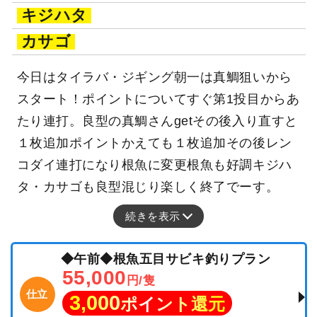
キジハタ
カサゴ
今日はタイラバ・ジギング朝一は真鯛狙いから
スタート！ポイントについてすぐ第1投目からあ
たり連打。良型の真鯛さんgetその後入り直すと
１枚追加ポイントかえても１枚追加その後レン
コダイ連打になり根魚に変更根魚も好調キジハ
タ・カサゴも良型混じり楽しく終了でーす。
続きを表示
◆午前◆根魚五目サビキ釣りプラン
55,000
円/隻
仕立
3,000
ポイント還元