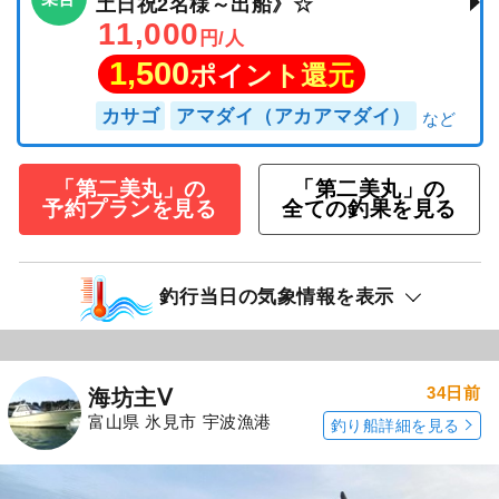
土日祝2名様～出船》☆
11,000
円/人
1,500
ポイント還元
カサゴ
アマダイ（アカアマダイ）
「第二美丸」の
「第二美丸」の
予約プランを見る
全ての釣果を見る
釣行当日の気象情報を表示
34日前
海坊主Ⅴ
富山県 氷見市 宇波漁港
釣り船詳細を見る