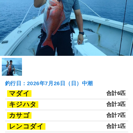
釣行日：2026年7月26日（日）中潮
マダイ
合計6匹
キジハタ
合計3匹
カサゴ
合計7匹
レンコダイ
合計1匹