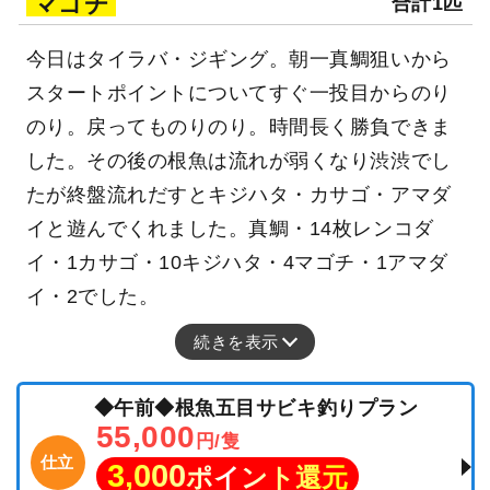
マゴチ
合計1匹
今日はタイラバ・ジギング。朝一真鯛狙いから
スタートポイントについてすぐ一投目からのり
のり。戻ってものりのり。時間長く勝負できま
した。その後の根魚は流れが弱くなり渋渋でし
たが終盤流れだすとキジハタ・カサゴ・アマダ
イと遊んでくれました。真鯛・14枚レンコダ
イ・1カサゴ・10キジハタ・4マゴチ・1アマダ
イ・2でした。
続きを表示
◆午前◆根魚五目サビキ釣りプラン
55,000
円/隻
仕立
3,000
ポイント還元