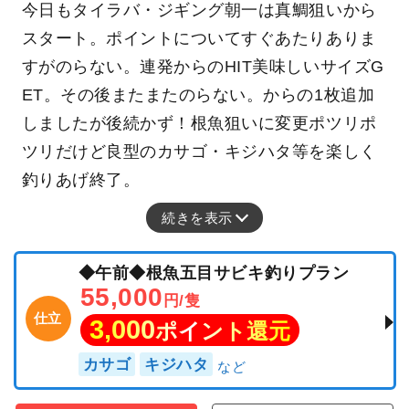
今日もタイラバ・ジギング朝一は真鯛狙いから
スタート。ポイントについてすぐあたりありま
すがのらない。連発からのHIT美味しいサイズG
ET。その後またまたのらない。からの1枚追加
しましたが後続かず！根魚狙いに変更ポツリポ
ツリだけど良型のカサゴ・キジハタ等を楽しく
釣りあげ終了。
続きを表示
◆午前◆根魚五目サビキ釣りプラン
55,000
円/隻
仕立
3,000
ポイント還元
カサゴ
キジハタ