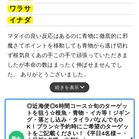
ワラサ
イナダ
マダイの良い反応はあるのに青物に徹底的に邪
魔さてポイントを移動しても青物から逃げ切れ
ず根気良くあの手この手で頑張っていただきま
したが本命の数はまったく伸ばせませんでし
た。 ありがとうございました。
続きを表示
◎近海便◎6時間コース☆旬のターゲッ
トを狙う☆根魚・青物・イカ等！ジギン
グ・落とし込み・タイラバなんでもO
K！プラン☆予約時にご希望のターゲッ
トをご記載ください！《平日4名様～・
乗合