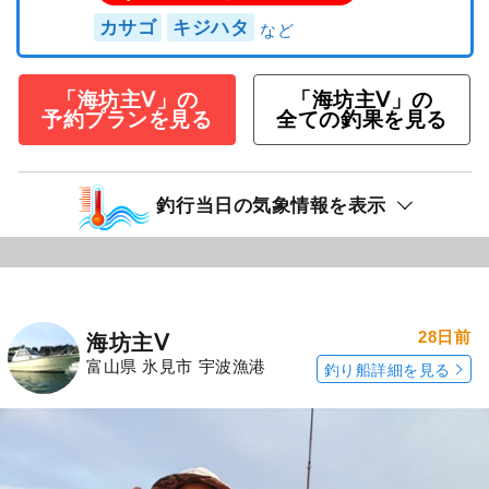
カサゴ
キジハタ
「海坊主Ⅴ」の
「海坊主Ⅴ」の
予約プランを見る
全ての釣果を見る
釣行当日の気象情報を表示
28日前
海坊主Ⅴ
富山県 氷見市 宇波漁港
釣り船詳細を見る