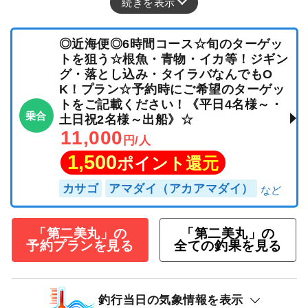
続きを表示
◎近海便◎6時間コース☆旬のターゲッ
トを狙う☆根魚・青物・イカ等！ジギン
グ・落とし込み・タイラバなんでもO
K！プラン☆予約時にご希望のターゲッ
トをご記載ください！《平日4名様～・
乗合
土日祝2名様～出船》☆
11,000
円/人
1,500
ポイント還元
カサゴ
アマダイ（アカアマダイ）
「第二美丸」の
「第二美丸」の
予約プランを見る
全ての釣果を見る
釣行当日の気象情報を表示