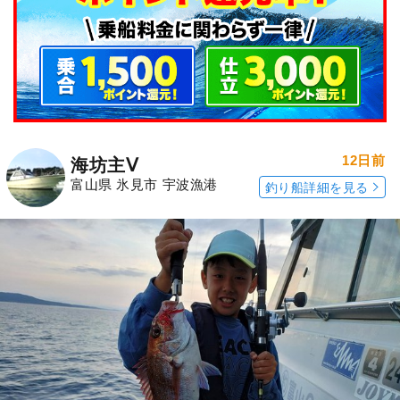
12日前
海坊主Ⅴ
富山県 氷見市 宇波漁港
釣り船詳細を見る