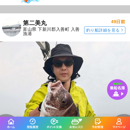
49日前
第二美丸
富山県 下新川郡入善町 入善
釣り船詳細を見る
漁港