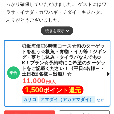
っかり確保していただけました。 ゲストにはワ
ラサ・イナダ・カワハギ・チダイ・キジハタ。
ありがとうございました。
続きを表示
◎近海便◎6時間コース☆旬のターゲッ
トを狙う☆根魚・青物・イカ等！ジギン
グ・落とし込み・タイラバなんでもO
K！プラン☆予約時にご希望のターゲッ
トをご記載ください！《平日4名様～・
乗合
土日祝2名様～出船》☆
11,000
円/人
1,500
ポイント還元
カサゴ
アマダイ（アカアマダイ）