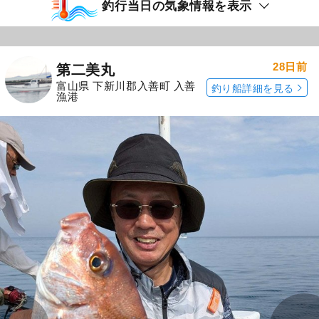
釣行当日の気象情報を表示
28日前
第二美丸
富山県 下新川郡入善町 入善
釣り船詳細を見る
漁港