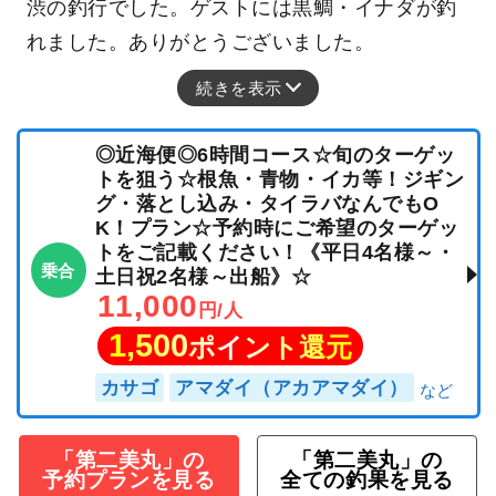
渋の釣行でした。ゲストには黒鯛・イナダが釣
れました。ありがとうございました。
続きを表示
◎近海便◎6時間コース☆旬のターゲッ
トを狙う☆根魚・青物・イカ等！ジギン
グ・落とし込み・タイラバなんでもO
K！プラン☆予約時にご希望のターゲッ
トをご記載ください！《平日4名様～・
乗合
土日祝2名様～出船》☆
11,000
円/人
1,500
ポイント還元
カサゴ
アマダイ（アカアマダイ）
「第二美丸」の
「第二美丸」の
予約プランを見る
全ての釣果を見る