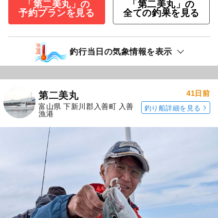
「第二美丸」の
「第二美丸」の
予約プランを見る
全ての釣果を見る
釣行当日の気象情報を表示
41日前
第二美丸
富山県 下新川郡入善町 入善
釣り船詳細を見る
漁港