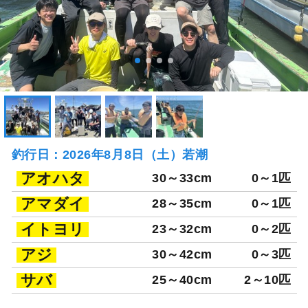
釣行日：2026年8月8日（土）若潮
アオハタ
30～33cm
0～1匹
アマダイ
28～35cm
0～1匹
イトヨリ
23～32cm
0～2匹
アジ
30～42cm
0～3匹
サバ
25～40cm
2～10匹