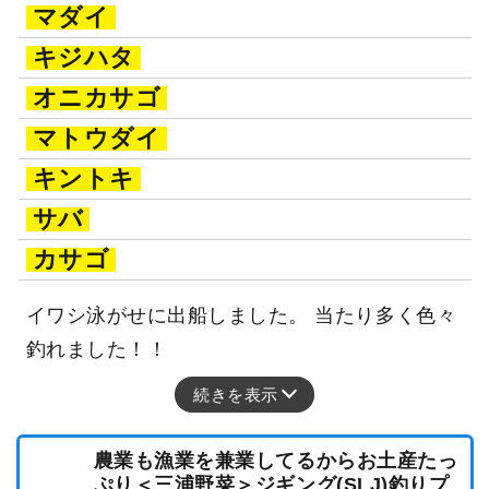
マダイ
キジハタ
オニカサゴ
マトウダイ
キントキ
サバ
カサゴ
イワシ泳がせに出船しました。 当たり多く色々
釣れました！！
続きを表示
農業も漁業を兼業してるからお土産たっ
ぷり＜三浦野菜＞ジギング(SLJ)釣りプ