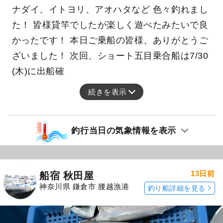
ナダイ、イトヨリ、アオハタなど 色々釣れまし
た！ 皆様貸竿でしたが楽しく遊べたみたいで良
かったです！ 本日ご乗船の皆様、ありがとうご
ざいました！ 次回、ショート五目乗合船は7/30
(木)に出船確
続きを表示
釣行当日の気象情報を表示
13日前
船宿 秋田屋
神奈川県 鎌倉市 腰越漁港
釣り船詳細を見る