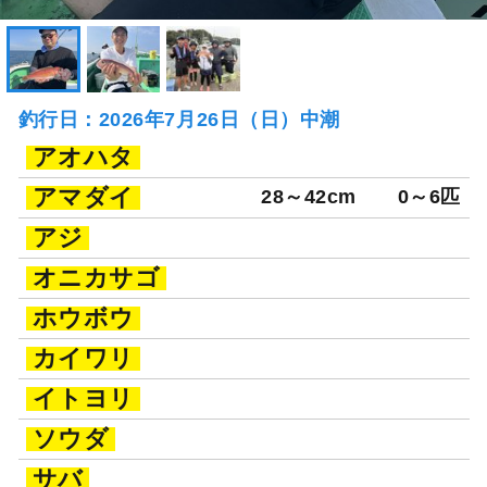
釣行日：2026年7月26日（日）中潮
アオハタ
アマダイ
28～42cm
0～6匹
アジ
オニカサゴ
ホウボウ
カイワリ
イトヨリ
ソウダ
サバ