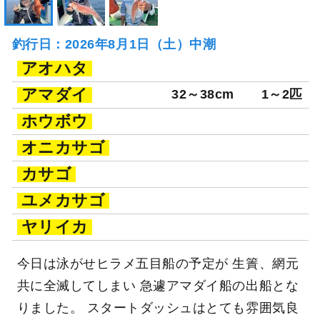
釣行日：2026年8月1日（土）中潮
アオハタ
アマダイ
32～38cm
1～2匹
ホウボウ
オニカサゴ
カサゴ
ユメカサゴ
ヤリイカ
今日は泳がせヒラメ五目船の予定が 生簀、網元
共に全滅してしまい 急遽アマダイ船の出船とな
りました。 スタートダッシュはとても雰囲気良