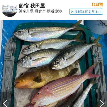
12日前
船宿 秋田屋
神奈川県 鎌倉市 腰越漁港
釣り船詳細を見る