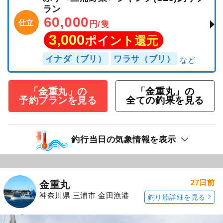
ラン
60,000
仕立
円/隻
3,000
ポイント還元
イナダ（ブリ）
ワラサ（ブリ）
「金重丸」の
「金重丸」の
予約プランを見る
全ての釣果を見る
釣行当日の気象情報を表示
27日前
金重丸
神奈川県 三浦市 金田漁港
釣り船詳細を見る