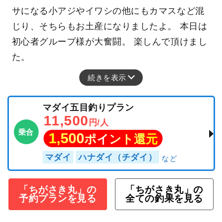
サになる小アジやイワシの他にもカマスなど混
じり、そちらもお土産になりましたよ。 本日は
初心者グループ様が大奮闘。 楽しんで頂けまし
た。
続きを表示
マダイ五目釣りプラン
11,500
円/人
乗合
1,500
ポイント還元
マダイ
ハナダイ（チダイ）
「ちがさき丸」の
「ちがさき丸」の
予約プランを見る
全ての釣果を見る