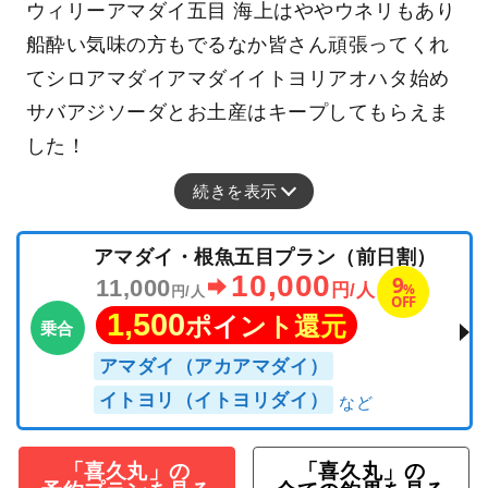
ウィリーアマダイ五目 海上はややウネリもあり
船酔い気味の方もでるなか皆さん頑張ってくれ
てシロアマダイアマダイイトヨリアオハタ始め
サバアジソーダとお土産はキープしてもらえま
した！
続きを表示
アマダイ・根魚五目プラン（前日割）
10,000
9
11,000
%
円/人
円/人
OFF
1,500
ポイント還元
乗合
アマダイ（アカアマダイ）
イトヨリ（イトヨリダイ）
「喜久丸」の
「喜久丸」の