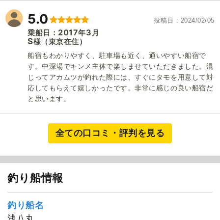
5.0
投稿日
2024/02/05
2017
3
乗船日：
年
月
S
（東京在住）
様
船宿もわかりやすく、駐車場も近く、通いやすい船宿で
す。中深場でキンメ主体で楽しませていただきました。混
じってアカムツが釣れた際には、すぐにタモを用意して対
応してもらえて嬉しかったです。非常に感じの良い船宿だ
と思います。
全ての口コミ・評判を見る
釣り船情報
釣り船名
浅八丸