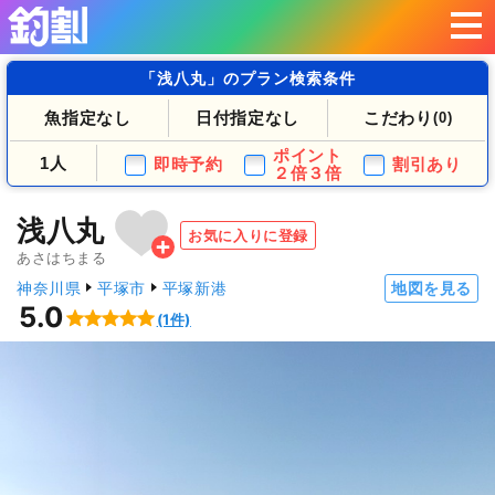
「浅八丸」のプラン検索条件
魚指定なし
日付指定なし
こだわり
(0)
ポイント
1人
即時予約
割引あり
２倍３倍
浅八丸
お気に入りに登録
あさはちまる
神奈川県
平塚市
平塚新港
地図を見る
5.0
(1件)