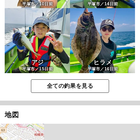
10
14
平塚市／
日前
平塚市／
日前
アジ
ヒラメ
15
16
平塚市／
日前
平塚市／
日前
全ての釣果を見る
地図