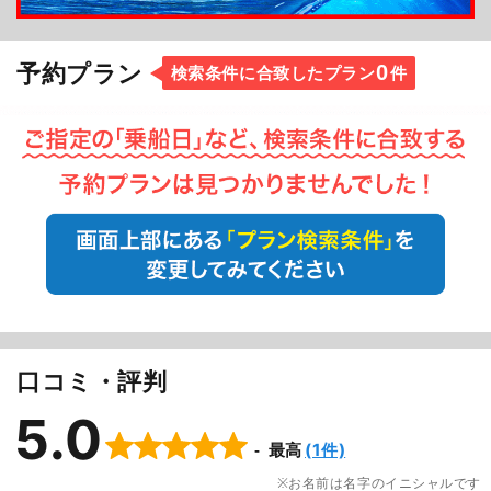
0
予約プラン
検索条件に合致したプラン
件
口コミ・評判
5.0
(1件)
最高
お名前は名字のイニシャルです