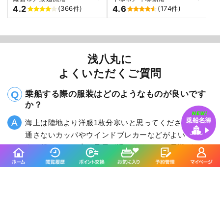
4.2
4.6
(366件)
(174件)
浅八丸に
よくいただくご質問
乗船する際の服装はどのようなものが良いです
か？
海上は陸地より洋服1枚分寒いと思ってください。風を
通さないカッパやウインドブレカーなどがよいでしょ
う。船のデッキ上は足元が濡れますので、長靴がオス
スメです。
ライフジャケットはレンタルできますか？
はい、ご乗船される人数分のご用意をしておりますの
で、ご安心くださいませ。