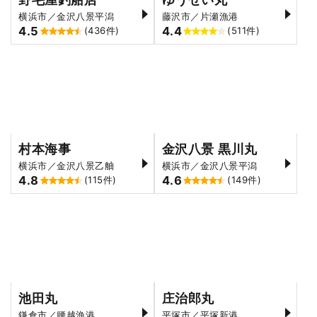
野毛屋釣船店
ゆうせい丸
横浜市／金沢八景平潟
藤沢市／片瀬漁港
4.5
4.4
(436件)
(511件)
村本海事
金沢八景 黒川丸
横浜市／金沢八景乙舳
横浜市／金沢八景平潟
4.8
4.6
(115件)
(149件)
池田丸
庄治郎丸
鎌倉市／腰越漁港
平塚市／平塚新港