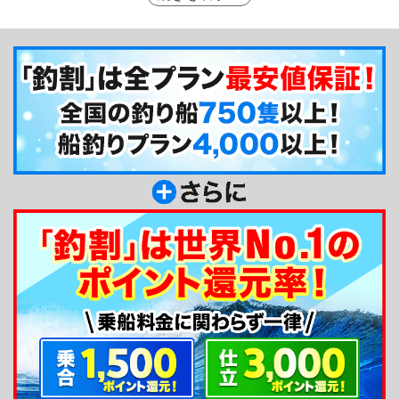
利用いただけます。受付からお帰りまで一貫した質
の高いサービスで、初めて船に乗る方も戸惑うこと
はありません。釣りデビューは浅八丸で決まりです
ね☆
釣り船からのメッセージ
こんにちは！浅八丸です。スポーティーな釣り、
初心者にも手軽に楽しめる釣りを提供します。ぜひ
お気軽に遊びにきてくださいね！出船前・帰港後に
ゆっくりできる待合所があり、その隣には船宿経営
のオシャレな食堂もあるので、漁師料理を楽しんで
頂く事もできます。お近くに来た際は、プラっとお
立ち寄りください☆