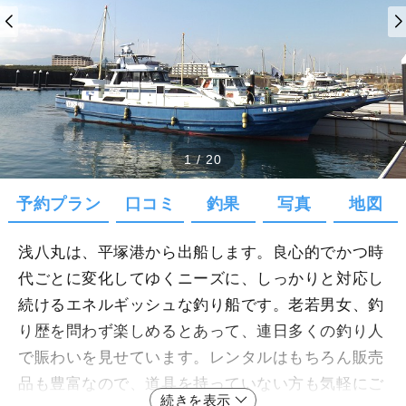
1
/
20
予約プラン
口コミ
釣果
写真
地図
浅八丸は、平塚港から出船します。良心的でかつ時
代ごとに変化してゆくニーズに、しっかりと対応し
続けるエネルギッシュな釣り船です。老若男女、釣
り歴を問わず楽しめるとあって、連日多くの釣り人
で賑わいを見せています。レンタルはもちろん販売
品も豊富なので、道具を持っていない方も気軽にご
続きを表示