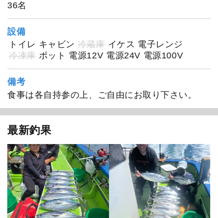
36名
設備
トイレ
キャビン
冷蔵庫
イケス
電子レンジ
冷凍庫
ポット
電源12V
電源24V
電源100V
備考
食事は各自持参の上、ご自由にお取り下さい。
1
/
20
最新釣果