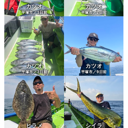
カツオ
カツオ
1
2
平塚市／
日前
平塚市／
日前
浅八丸
カツオ
カツオ
3
9
平塚市／
日前
平塚市／
日前
ヒラメ
シイラ