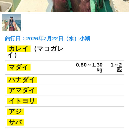
釣行日：2026年7月22日（水）小潮
カレイ
（マコガレ
イ）
0.80～1.30
1～2
マダイ
kg
匹
ハナダイ
アマダイ
イトヨリ
アジ
サバ