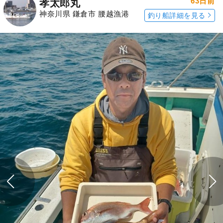
63日前
孝太郎丸
神奈川県 鎌倉市 腰越漁港
釣り船詳細を見る