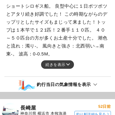
ショートシロギス船。 良型中心に１日ポツポツ
とアタリ続き好調でした！ この時期ながらのデ
ップリとしたサイズもまじって来ました！トッ
プは１本竿で１２1匹！２番手１１０匹。 ４０
～５０匹台の方が多くお土産十分でした。 潮色
と流れ：濁り-。 風向きと強さ：北西弱い→南
東-。 波高：0-0.5M。
続きを表示
釣行当日の気象情報を表示
52日前
長崎屋
神奈川県 横浜市 本牧漁港
釣り船詳細を見る