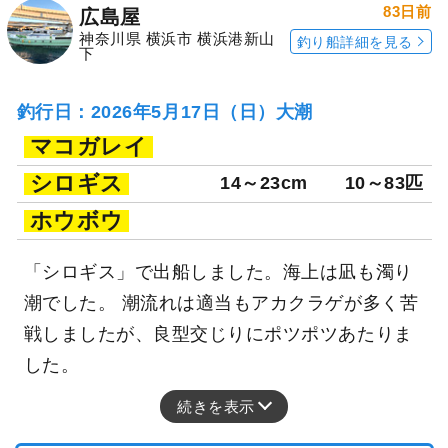
83日前
広島屋
神奈川県 横浜市 横浜港新山
釣り船詳細を見る
下
釣行日：2026年5月17日（日）大潮
マコガレイ
シロギス
14～23cm
10～83匹
ホウボウ
「シロギス」で出船しました。海上は凪も濁り
潮でした。 潮流れは適当もアカクラゲが多く苦
戦しましたが、良型交じりにポツポツあたりま
した。
続きを表示