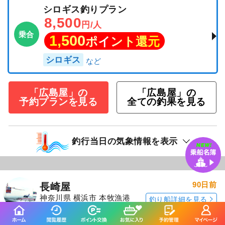
シロギス釣りプラン
8,500
円/人
乗合
1,500
ポイント還元
シロギス
「広島屋」の
「広島屋」の
予約プランを見る
全ての釣果を見る
釣行当日の気象情報を表示
90日前
長崎屋
神奈川県 横浜市 本牧漁港
釣り船詳細を見る