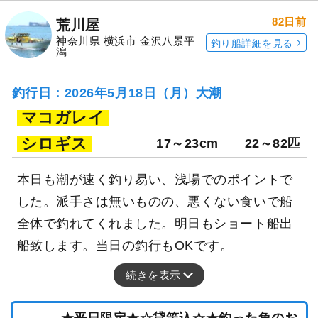
82日前
荒川屋
神奈川県 横浜市 金沢八景平
釣り船詳細を見る
潟
釣行日：2026年5月18日（月）大潮
マコガレイ
シロギス
17～23cm
22～82匹
本日も潮が速く釣り易い、浅場でのポイントで
した。派手さは無いものの、悪くない食いで船
全体で釣れてくれました。明日もショート船出
船致します。当日の釣行もOKです。
続きを表示