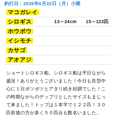
釣行日：2026年6月22日（月）小潮
マコガレイ
シロギス
13～24cm
15～122匹
ホウボウ
イシモチ
カサゴ
アオアジ
ショートシロギス船。シロギス船は平日ながら
盛況！ありがとうございました！今日も良型中
心に１日ポツポツとアタリ続き好調でした！こ
の時期ながらのデップリとしたサイズもまじっ
て来ました！トップは１本竿で１２２匹！３０
匹前後の方が多く５０匹台も数名いました。