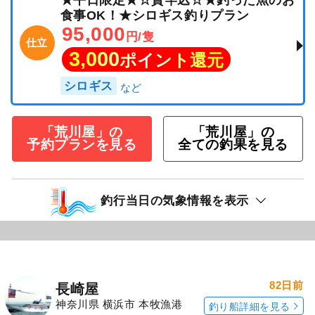
★平日限定★☆貸竿込☆★釣った魚のお
食事OK！★シロギス釣りプラン
95,000
円/隻
仕立
3,000
ポイント還元
シロギス
「荒川屋」の
「荒川屋」の
予約プランを見る
全ての釣果を見る
釣行当日の気象情報を表示
82日前
長崎屋
神奈川県 横浜市 本牧漁港
釣り船詳細を見る