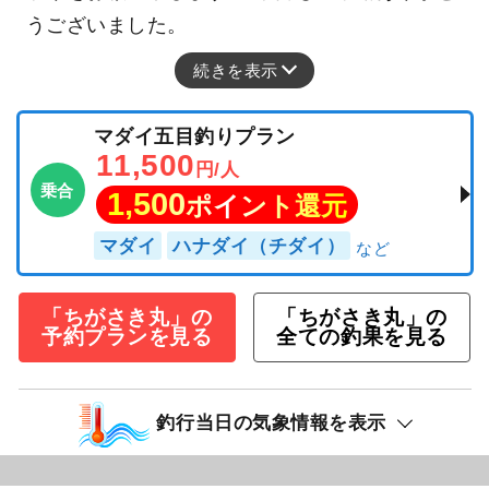
うございました。
続きを表示
マダイ五目釣りプラン
11,500
円/人
乗合
1,500
ポイント還元
マダイ
ハナダイ（チダイ）
「ちがさき丸」の
「ちがさき丸」の
予約プランを見る
全ての釣果を見る
釣行当日の気象情報を表示