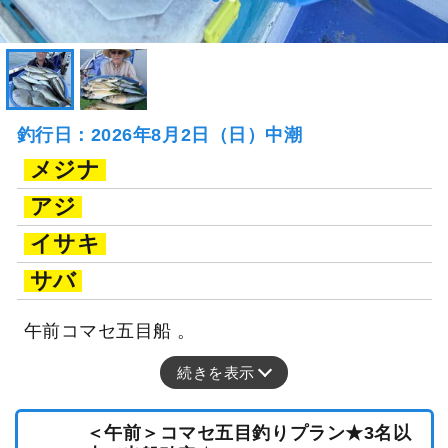
釣行日：2026年8月2日（日）中潮
メジナ
アジ
イサキ
サバ
午前コマセ五目船 。
続きを表示
＜午前＞コマセ五目釣りプラン★3名以