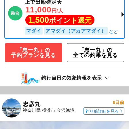
上で出船確定★
11,000
円/人
乗合
1,500
ポイント還元
マダイ
アマダイ（アカアマダイ）
「恵一丸」の
「恵一丸」の
予約プランを見る
全ての釣果を見る
釣行当日の気象情報を表示
9日前
忠彦丸
神奈川県 横浜市 金沢漁港
釣り船詳細を見る