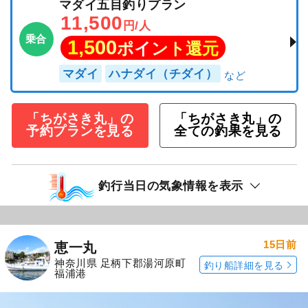
マダイ五目釣りプラン
11,500
円/人
乗合
1,500
ポイント還元
マダイ
ハナダイ（チダイ）
「ちがさき丸」の
「ちがさき丸」の
予約プランを見る
全ての釣果を見る
釣行当日の気象情報を表示
15日前
恵一丸
神奈川県 足柄下郡湯河原町
釣り船詳細を見る
福浦港