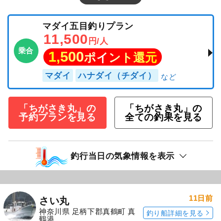
マダイ五目釣りプラン
11,500
円/人
乗合
1,500
ポイント還元
マダイ
ハナダイ（チダイ）
「ちがさき丸」の
「ちがさき丸」の
予約プランを見る
全ての釣果を見る
釣行当日の気象情報を表示
11日前
さい丸
神奈川県 足柄下郡真鶴町 真
釣り船詳細を見る
鶴港