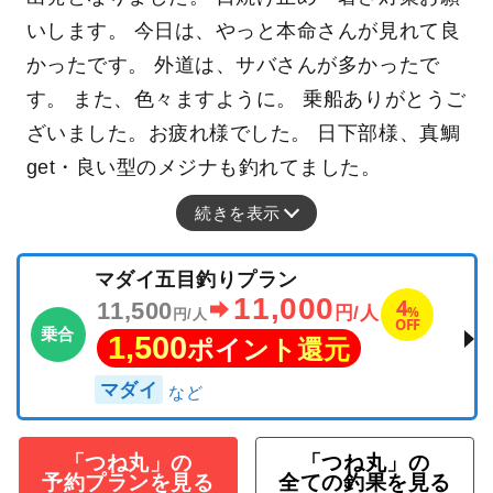
いします。 今日は、やっと本命さんが見れて良
かったです。 外道は、サバさんが多かったで
す。 また、色々ますように。 乗船ありがとうご
ざいました。お疲れ様でした。 日下部様、真鯛
get・良い型のメジナも釣れてました。
続きを表示
マダイ五目釣りプラン
11,000
4
11,500
%
円/人
円/人
OFF
乗合
1,500
ポイント還元
マダイ
「つね丸」の
「つね丸」の
予約プランを見る
全ての釣果を見る