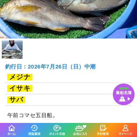
釣行日：2026年7月26日（日）中潮
メジナ
イサキ
サバ
午前コマセ五目船。
続きを表示