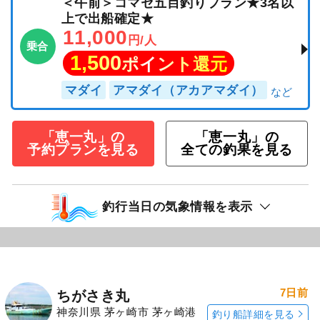
＜午前＞コマセ五目釣りプラン★3名以
上で出船確定★
11,000
円/人
乗合
1,500
ポイント還元
マダイ
アマダイ（アカアマダイ）
「恵一丸」の
「恵一丸」の
予約プランを見る
全ての釣果を見る
釣行当日の気象情報を表示
7日前
ちがさき丸
神奈川県 茅ヶ崎市 茅ヶ崎港
釣り船詳細を見る