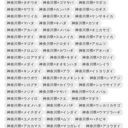
神奈川県×タチウオ
神奈川県×ゴマサバ
神奈川県×マダコ
神奈川県×サワラ
神奈川県×カンパチ
神奈川県×シロギス
神奈川県×ヤリイカ
神奈川県×スズキ
神奈川県×ケンサキイカ
神奈川県×マハタ
神奈川県×キハダ
神奈川県×カツオ
神奈川県×アカハタ
神奈川県×メバル
神奈川県×オニカサゴ
神奈川県×チダイ
神奈川県×スルメイカ
神奈川県×アオリイカ
神奈川県×マゴチ
神奈川県×クロダイ
神奈川県×アカムツ
神奈川県×クロムツ
神奈川県×カワハギ
神奈川県×アオハタ
神奈川県×シロアマダイ
神奈川県×キダイ
神奈川県×クロソイ
神奈川県×メダイ
神奈川県×オオモンハタ
神奈川県×シイラ
神奈川県×キンメダイ
神奈川県×アラ
神奈川県×イトヨリダイ
神奈川県×ホウボウ
神奈川県×チカメキントキ
神奈川県×シマアジ
神奈川県×シログチ
神奈川県×カイワリ
神奈川県×ショウサイフグ
神奈川県×メジナ
神奈川県×マサバ
神奈川県×ウスメバル
神奈川県×ウメイロ
神奈川県×クエ
神奈川県×マダラ
神奈川県×オオメハタ
神奈川県×メバチ
神奈川県×ウッカリカサゴ
神奈川県×メイチダイ
神奈川県×イシダイ
神奈川県×ウマヅラハギ
神奈川県×ユメカサゴ
神奈川県×ムツ
神奈川県×ハチビキ
神奈川県×アカカマス
神奈川県×マコガレイ
神奈川県×アコウダイ