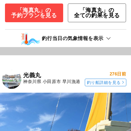
「海真丸」の
「海真丸」の
予約プランを見る
全ての釣果を見る
釣行当日の気象情報を表示
276日前
光義丸
神奈川県 小田原市 早川漁港
釣り船詳細を見る