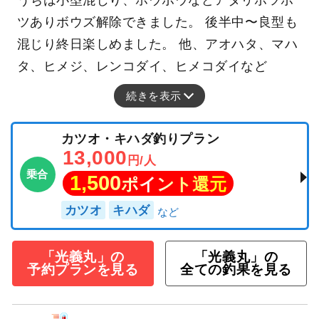
うちは小型混じり、ホウボウなどアタリポツポ
ツありボウズ解除できました。 後半中〜良型も
混じり終日楽しめました。 他、アオハタ、マハ
タ、ヒメジ、レンコダイ、ヒメコダイなど
続きを表示
カツオ・キハダ釣りプラン
13,000
円/人
乗合
1,500
ポイント還元
カツオ
キハダ
「光義丸」の
「光義丸」の
予約プランを見る
全ての釣果を見る