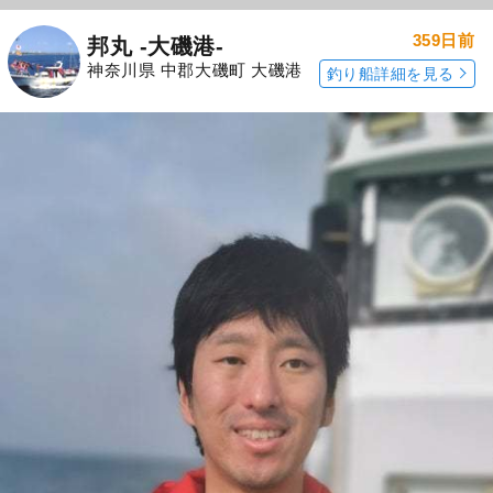
359日前
邦丸 -大磯港-
神奈川県 中郡大磯町 大磯港
釣り船詳細を見る