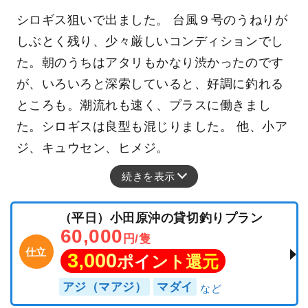
シロギス狙いで出ました。 台風９号のうねりが
しぶとく残り、少々厳しいコンディションでし
た。朝のうちはアタリもかなり渋かったのです
が、いろいろと深索していると、好調に釣れる
ところも。潮流れも速く、プラスに働きまし
た。シロギスは良型も混じりました。 他、小ア
ジ、キュウセン、ヒメジ。
続きを表示
（平日）小田原沖の貸切釣りプラン
60,000
円/隻
仕立
3,000
ポイント還元
アジ（マアジ）
マダイ