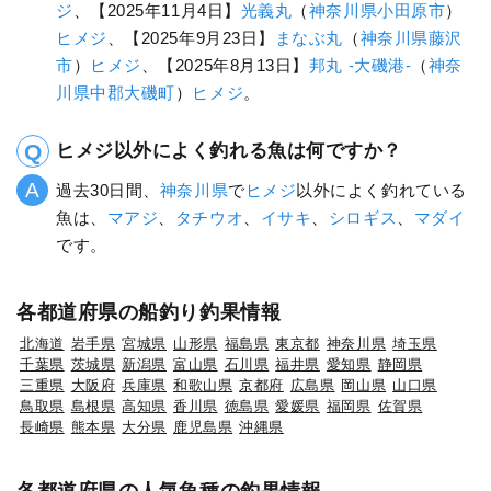
ジ
、【2025年11月4日】
光義丸
（
神奈川県
小田原市
）
ヒメジ
、【2025年9月23日】
まなぶ丸
（
神奈川県
藤沢
市
）
ヒメジ
、【2025年8月13日】
邦丸 -大磯港-
（
神奈
川県
中郡大磯町
）
ヒメジ
。
ヒメジ以外によく釣れる魚は何ですか？
過去30日間、
神奈川県
で
ヒメジ
以外によく釣れている
魚は、
マアジ
、
タチウオ
、
イサキ
、
シロギス
、
マダイ
です。
各都道府県の船釣り釣果情報
北海道
岩手県
宮城県
山形県
福島県
東京都
神奈川県
埼玉県
千葉県
茨城県
新潟県
富山県
石川県
福井県
愛知県
静岡県
三重県
大阪府
兵庫県
和歌山県
京都府
広島県
岡山県
山口県
鳥取県
島根県
高知県
香川県
徳島県
愛媛県
福岡県
佐賀県
長崎県
熊本県
大分県
鹿児島県
沖縄県