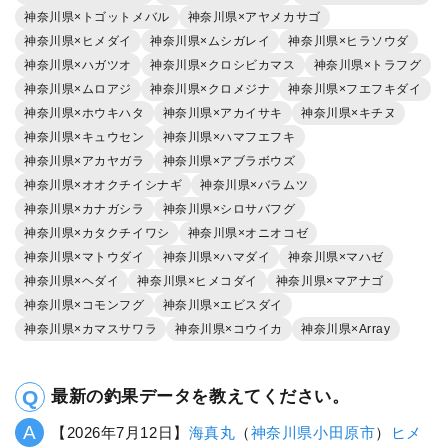
神奈川県×トゴットメバル
神奈川県×アヤメカサゴ
神奈川県×ヒメダイ
神奈川県×ムシガレイ
神奈川県×ヒラソウダ
神奈川県×ハガツオ
神奈川県×クロシビカマス
神奈川県×トラフグ
神奈川県×ムロアジ
神奈川県×クロメジナ
神奈川県×フエフキダイ
神奈川県×ホウキハタ
神奈川県×アカイサキ
神奈川県×キチヌ
神奈川県×キュウセン
神奈川県×ハマフエフキ
神奈川県×アカヤガラ
神奈川県×アブラボウズ
神奈川県×オオクチイシナギ
神奈川県×バラムツ
神奈川県×カナガシラ
神奈川県×シロサバフグ
神奈川県×カタクチイワシ
神奈川県×オニオコゼ
神奈川県×マトウダイ
神奈川県×ハマダイ
神奈川県×マハゼ
神奈川県×ヘダイ
神奈川県×ヒメコダイ
神奈川県×マアナゴ
神奈川県×コモンフグ
神奈川県×エビスダイ
神奈川県×カマスサワラ
神奈川県×コウイカ
神奈川県×Array
最新の釣果データを教えてください。
【2026年7月12日】
海真丸
（
神奈川県
小田原市
）
ヒメ