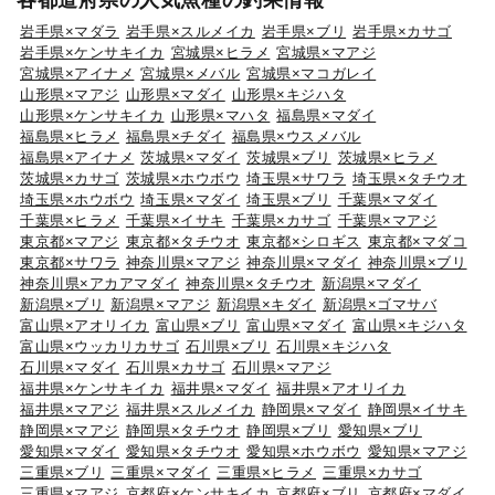
各都道府県の人気魚種の釣果情報
岩手県×マダラ
岩手県×スルメイカ
岩手県×ブリ
岩手県×カサゴ
岩手県×ケンサキイカ
宮城県×ヒラメ
宮城県×マアジ
宮城県×アイナメ
宮城県×メバル
宮城県×マコガレイ
山形県×マアジ
山形県×マダイ
山形県×キジハタ
山形県×ケンサキイカ
山形県×マハタ
福島県×マダイ
福島県×ヒラメ
福島県×チダイ
福島県×ウスメバル
福島県×アイナメ
茨城県×マダイ
茨城県×ブリ
茨城県×ヒラメ
茨城県×カサゴ
茨城県×ホウボウ
埼玉県×サワラ
埼玉県×タチウオ
埼玉県×ホウボウ
埼玉県×マダイ
埼玉県×ブリ
千葉県×マダイ
千葉県×ヒラメ
千葉県×イサキ
千葉県×カサゴ
千葉県×マアジ
東京都×マアジ
東京都×タチウオ
東京都×シロギス
東京都×マダコ
東京都×サワラ
神奈川県×マアジ
神奈川県×マダイ
神奈川県×ブリ
神奈川県×アカアマダイ
神奈川県×タチウオ
新潟県×マダイ
新潟県×ブリ
新潟県×マアジ
新潟県×キダイ
新潟県×ゴマサバ
富山県×アオリイカ
富山県×ブリ
富山県×マダイ
富山県×キジハタ
富山県×ウッカリカサゴ
石川県×ブリ
石川県×キジハタ
石川県×マダイ
石川県×カサゴ
石川県×マアジ
福井県×ケンサキイカ
福井県×マダイ
福井県×アオリイカ
福井県×マアジ
福井県×スルメイカ
静岡県×マダイ
静岡県×イサキ
静岡県×マアジ
静岡県×タチウオ
静岡県×ブリ
愛知県×ブリ
愛知県×マダイ
愛知県×タチウオ
愛知県×ホウボウ
愛知県×マアジ
三重県×ブリ
三重県×マダイ
三重県×ヒラメ
三重県×カサゴ
三重県×マアジ
京都府×ケンサキイカ
京都府×ブリ
京都府×マダイ