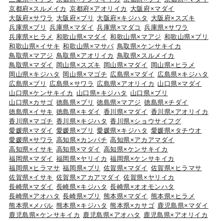
京都府×スルメイカ
京都府×アオリイカ
大阪府×マダイ
大阪府×サワラ
大阪府×ブリ
大阪府×キジハタ
大阪府×スズキ
兵庫県×ブリ
兵庫県×マダイ
兵庫県×マダコ
兵庫県×サワラ
兵庫県×ヒラメ
和歌山県×マダイ
和歌山県×マアジ
和歌山県×ブリ
和歌山県×イサキ
和歌山県×マサバ
鳥取県×ケンサキイカ
鳥取県×マアジ
鳥取県×アオリイカ
鳥取県×スルメイカ
鳥取県×マダイ
岡山県×スズキ
岡山県×マダイ
岡山県×ヒラメ
岡山県×キジハタ
岡山県×マゴチ
広島県×マダイ
広島県×キジハタ
広島県×ブリ
広島県×サワラ
広島県×アオリイカ
山口県×マダイ
山口県×ケンサキイカ
山口県×キジハタ
山口県×ブリ
山口県×カサゴ
徳島県×ブリ
徳島県×マアジ
徳島県×チダイ
徳島県×イサキ
徳島県×キダイ
香川県×マダイ
香川県×アオリイカ
香川県×マゴチ
香川県×キジハタ
香川県×ショウサイフグ
愛媛県×マダイ
愛媛県×ブリ
愛媛県×キジハタ
愛媛県×タチウオ
愛媛県×サワラ
高知県×カンパチ
高知県×アカアマダイ
高知県×イサキ
高知県×マダイ
高知県×ケンサキイカ
福岡県×マダイ
福岡県×ヤリイカ
福岡県×ケンサキイカ
福岡県×ヒラマサ
福岡県×ブリ
佐賀県×マダイ
佐賀県×ヒラマサ
佐賀県×イサキ
佐賀県×アカアマダイ
佐賀県×ヤリイカ
長崎県×マダイ
長崎県×キジハタ
長崎県×オオモンハタ
長崎県×アオハタ
長崎県×ブリ
熊本県×マダイ
熊本県×ヒラメ
熊本県×メバル
熊本県×キジハタ
熊本県×カサゴ
鹿児島県×マダイ
鹿児島県×ケンサキイカ
鹿児島県×アオハタ
鹿児島県×アオリイカ