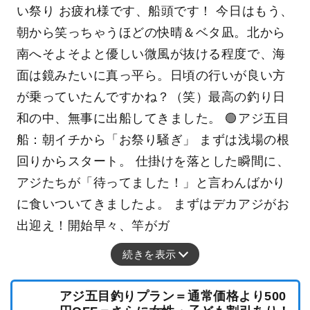
26～40
4～30
アジ
cm
匹
4月19日：海もアジもご機嫌！ベタ凪の入れ食
い祭り お疲れ様です、船頭です！ 今日はもう、
朝から笑っちゃうほどの快晴＆ベタ凪。北から
南へそよそよと優しい微風が抜ける程度で、海
面は鏡みたいに真っ平ら。日頃の行いが良い方
が乗っていたんですかね？（笑）最高の釣り日
和の中、無事に出船してきました。 🟢アジ五目
船：朝イチから「お祭り騒ぎ」 まずは浅場の根
回りからスタート。 仕掛けを落とした瞬間に、
アジたちが「待ってました！」と言わんばかり
に食いついてきましたよ。 まずはデカアジがお
出迎え！開始早々、竿がガ