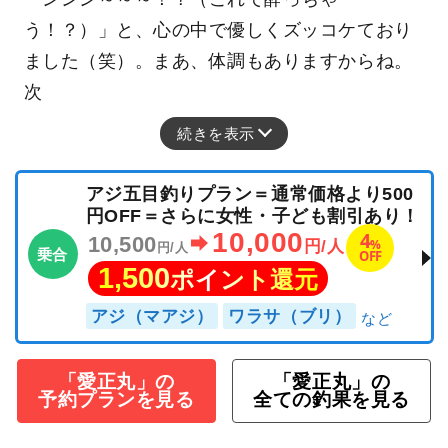
にもかかわらず、なぜか船酔いされてしまった
お客様がいらっしゃいまして。 船頭としては
「ンンン～～～！？（これで酔っちゃ
う！？）」と、心の中で優しくズッコケており
ました（笑）。まあ、体調もありますからね。
次
続きを表示
アジ五目釣りプラン＝通常価格より500
円OFF＝さらに女性・子ども割引あり！
10,000
4
10,500
%
円/人
円/人
乗合
OFF
1,500
ポイント還元
アジ（マアジ）
ワラサ（ブリ）