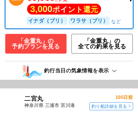
農業も漁業を兼業してるからお土産たっ
ぷり＜三浦野菜＞ジギング(SLJ)釣りプ
ラン
60,000
仕立
円/隻
3,000
ポイント還元
イナダ（ブリ）
ワラサ（ブリ）
「金重丸」の
「金重丸」の
予約プランを見る
全ての釣果を見る
釣行当日の気象情報を表示
105日前
二宮丸
神奈川県 三浦市 宮川港
釣り船詳細を見る