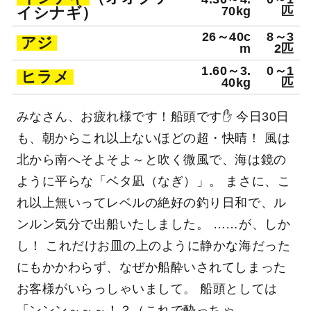
釣行日：2026年5月30日（土）大潮
イシナギ
（オオクチ
4.30～4.
0～1
イシナギ）
70kg
匹
26～40c
8～3
アジ
m
2匹
1.60～3.
0～1
ヒラメ
40kg
匹
みなさん、お疲れ様です！船頭です✋ 今日30日
も、朝からこれ以上ないほどの超・快晴！ 風は
北から南へそよそよ～と吹く微風で、海は鏡の
ように平らな「ベタ凪（なぎ）」。 まさに、こ
れ以上無いってレベルの絶好の釣り日和で、ル
ンルン気分で出船いたしました。 ……が、しか
し！ これだけお皿の上のように静かな海だった