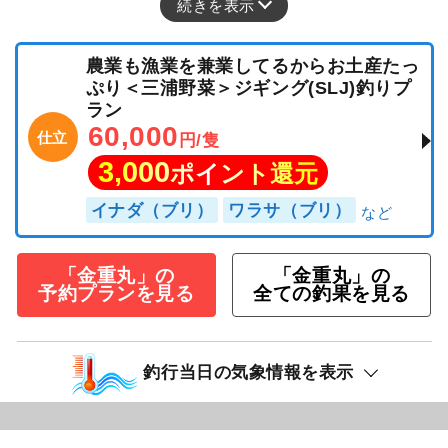
ソゲ
イワシ泳がせに出船しました 。
続きを表示
農業も漁業を兼業してるからお土産たっ
ぷり＜三浦野菜＞ジギング(SLJ)釣りプ
ラン
60,000
仕立
円/隻
3,000
ポイント還元
イナダ（ブリ）
ワラサ（ブリ）
「金重丸」の
「金重丸」の
予約プランを見る
全ての釣果を見る