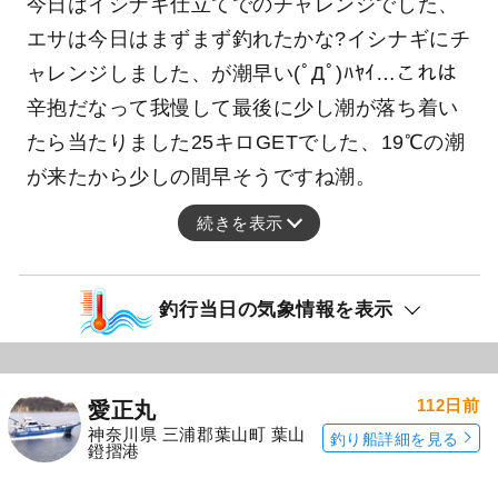
釣行日：2026年4月19日（日）中潮
イシナギ
（オオクチイシナギ）
今日はイシナギ仕立てでのチャレンジでした、
エサは今日はまずまず釣れたかな?イシナギにチ
ャレンジしました、が潮早い(ﾟДﾟ)ﾊﾔｲ…これは
辛抱だなって我慢して最後に少し潮が落ち着い
たら当たりました25キロGETでした、19℃の潮
が来たから少しの間早そうですね️潮️。
続きを表示
釣行当日の気象情報を表示