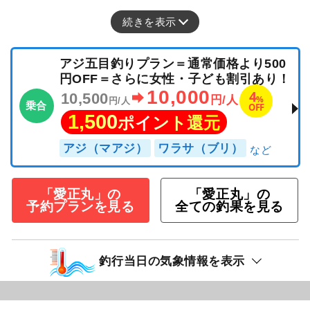
に、この仕打ちはないよなぁ……。「ガクッ」
と膝から崩れ落ちました。😓お天気に裏切られ
るのは船頭の宿命ですが、今日ばかりは海
続きを表示
アジ五目釣りプラン＝通常価格より500
円OFF＝さらに女性・子ども割引あり！
10,000
4
10,500
%
円/人
円/人
乗合
OFF
1,500
ポイント還元
アジ（マアジ）
ワラサ（ブリ）
「愛正丸」の
「愛正丸」の
予約プランを見る
全ての釣果を見る