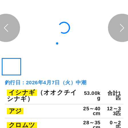
124日前
愛正丸
神奈川県 三浦郡葉山町 葉山
釣り船詳細を見る
鐙摺港
釣行日：2026年4月7日（火）中潮
イシナギ
（オオクチイ
53.00k
合計1
シナギ）
g
匹