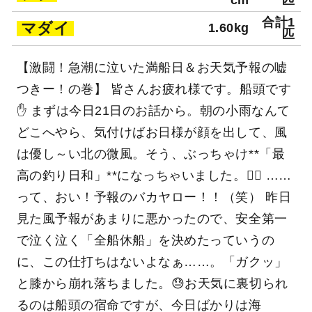
イシナギ
（オオクチイ
合計1
1.70kg
シナギ）
匹
23～40
5～28
アジ
cm
匹
合計1
マダイ
1.60kg
匹
【激闘！急潮に泣いた満船日＆お天気予報の嘘
つきー！の巻】 皆さんお疲れ様です。船頭です
✋ まずは今日21日のお話から。朝の小雨なんて
どこへやら、気付けばお日様が顔を出して、風
は優し～い北の微風。そう、ぶっちゃけ**「最
高の釣り日和」**になっちゃいました。😮‍💨 ……
って、おい！予報のバカヤロー！！（笑） 昨日
見た風予報があまりに悪かったので、安全第一
で泣く泣く「全船休船」を決めたっていうの