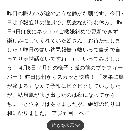
25～40
12～3
アジ
cm
3匹
28～35
0～2
クロムツ
cm
匹
昨日の賑わいが嘘のような静かな朝です。今日7
日は予報通りの強風で、残念ながらお休み。 昨
日6日は夜にネットがご機嫌斜めで更新できず…
楽しみにしてくれていた皆さん、お待たせしま
した！昨日の熱い釣果報告（熱いって自分で言
ってりゃ世話ないですね。）、いってみましょ
う！ 4月6日（月）の様子：嵐の前のプチフィー
バー！ 昨日は朝からスカッと快晴！ 「次第に風
が強まる」なんて予報にビクビクしていました
が、結局風が吹き出したのは夜になってから。