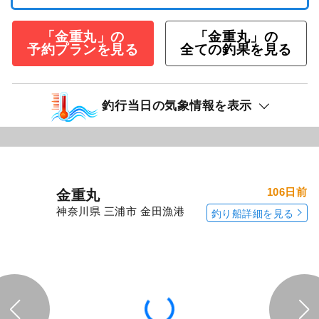
60,000
仕立
円/隻
3,000
ポイント還元
イナダ（ブリ）
ワラサ（ブリ）
「金重丸」の
「金重丸」の
予約プランを見る
全ての釣果を見る
釣行当日の気象情報を表示
106日前
金重丸
神奈川県 三浦市 金田漁港
釣り船詳細を見る