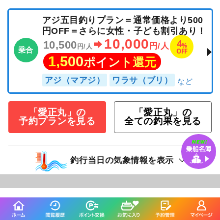
ちょっとウネリはありましたが、絶好の釣り日
和になりました。 アジ五目：ベイ
続きを表示
アジ五目釣りプラン＝通常価格より500
円OFF＝さらに女性・子ども割引あり！
10,000
4
10,500
%
円/人
円/人
乗合
OFF
1,500
ポイント還元
アジ（マアジ）
ワラサ（ブリ）
「愛正丸」の
「愛正丸」の
予約プランを見る
全ての釣果を見る
釣行当日の気象情報を表示