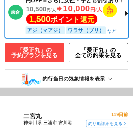
続きを表示
アジ五目釣りプラン＝通常価格より500
円OFF＝さらに女性・子ども割引あり！
10,000
4
10,500
%
円/人
円/人
乗合
OFF
1,500
ポイント還元
アジ（マアジ）
ワラサ（ブリ）
「愛正丸」の
「愛正丸」の
予約プランを見る
全ての釣果を見る
釣行当日の気象情報を表示