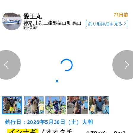
釣行当日の気象情報を表示
71日前
愛正丸
神奈川県 三浦郡葉山町 葉山
釣り船詳細を見る
鐙摺港