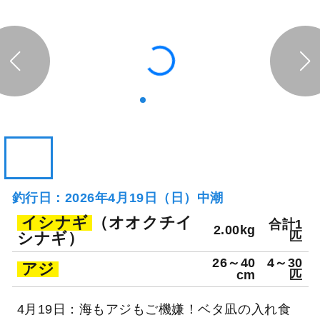
112日前
愛正丸
神奈川県 三浦郡葉山町 葉山
釣り船詳細を見る
鐙摺港
釣行日：2026年4月19日（日）中潮
イシナギ
（オオクチイ
合計1
2.00kg
シナギ）
匹