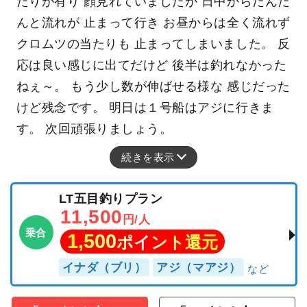
たりが有り 顔見れていましたが 日中からだんだ
んと流れが 止まって行き お昼からは全く流れず
クロムツの当たりも 止まってしまいました。 反
応は良い感じに出てだけど 後半は釣れなかった
ねぇ～。 もう少し数が伸ばせる様な 感じだった
けど残念です。 明日は１号船はアジに行きま
す。 次回頑張りましょう。
続きを表示
LT五目釣りプラン
11,500
円/人
乗合
1,500
ポイント還元
イナダ（ブリ）
アジ（マアジ）