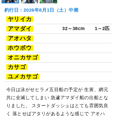
釣行日：2026年8月1日（土）中潮
ヤリイカ
アマダイ
32～38cm
1～2匹
アオハタ
ホウボウ
オニカサゴ
カサゴ
ユメカサゴ
今日は泳がせヒラメ五目船の予定が 生簀、網元
共に全滅してしまい 急遽アマダイ船の出船とな
りました。 スタートダッシュはとても雰囲気良
く 落とせばアタリがあるような感じで アオハ