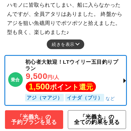
ハモノに皆取られてしまい、船に入らなかった
んですが、全員アタリはありました。 終盤から
アジを狙い魚礁周りでポツポツと拾えました。
型も良く、楽しめました♪
続きを表示
初心者大歓迎！LTウイリー五目釣りプ
ラン
9,500
円/人
乗合
1,500
ポイント還元
アジ（マアジ）
イナダ（ブリ）
「光義丸」の
「光義丸」の
予約プランを見る
全ての釣果を見る