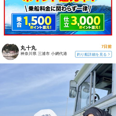
7日前
丸十丸
神奈川県 三浦市 小網代港
釣り船詳細を見る