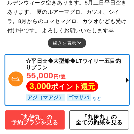
ルデンウィーク空きあります。5月土日平日空き
あります。 夏のルアーマグロ、カツオ、シイ
ラ。8月からのコマセマグロ、カツオなども受け
付け中です。 よろしくお願いいたします🙇
続きを表示
☆平日☆◆大型船◆LTウイリー五目釣
りプラン
55,000
円/隻
仕立
3,000
ポイント還元
アジ（マアジ）
ゴマサバ
「丸伊丸」の
「丸伊丸」の
予約プランを見る
全ての釣果を見る