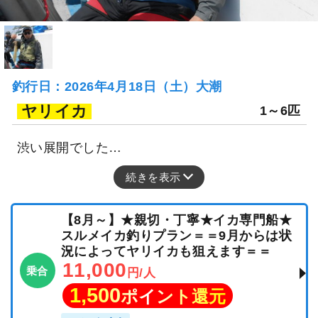
釣行日：2026年4月18日（土）大潮
ヤリイカ
1～6匹
渋い展開でした…
続きを表示
【8月～】★親切・丁寧★イカ専門船★
スルメイカ釣りプラン＝＝9月からは状
況によってヤリイカも狙えます＝＝
11,000
乗合
円/人
1,500
ポイント還元