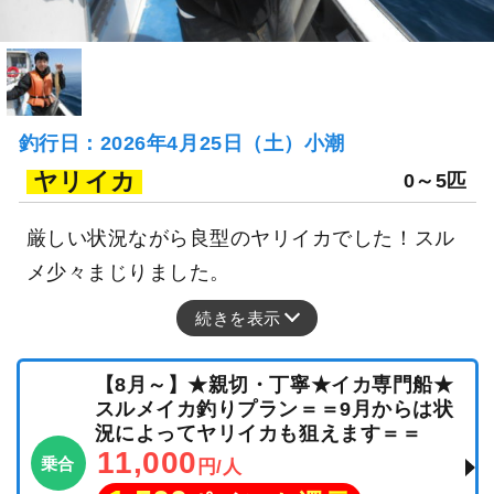
釣行日：2026年4月25日（土）小潮
ヤリイカ
0～5匹
厳しい状況ながら良型のヤリイカでした！スル
メ少々まじりました。
続きを表示
【8月～】★親切・丁寧★イカ専門船★
スルメイカ釣りプラン＝＝9月からは状
況によってヤリイカも狙えます＝＝
11,000
乗合
円/人