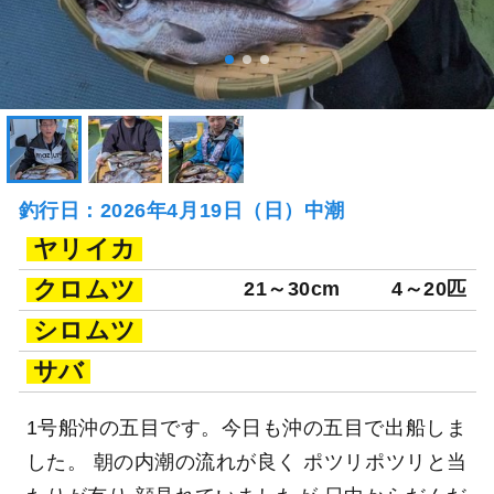
釣行日：2026年4月19日（日）中潮
ヤリイカ
クロムツ
21～30cm
4～20匹
シロムツ
サバ
1号船沖の五目です。今日も沖の五目で出船しま
した。 朝の内潮の流れが良く ポツリポツリと当