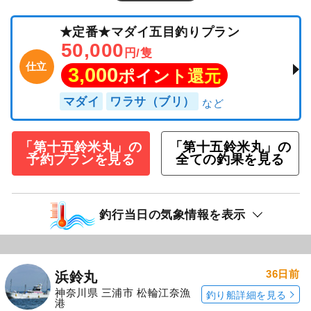
★定番★マダイ五目釣りプラン
50,000
円/隻
仕立
3,000
ポイント還元
マダイ
ワラサ（ブリ）
「第十五鈴米丸」の
「第十五鈴米丸」の
予約プランを見る
全ての釣果を見る
釣行当日の気象情報を表示
36日前
浜鈴丸
神奈川県 三浦市 松輪江奈漁
釣り船詳細を見る
港