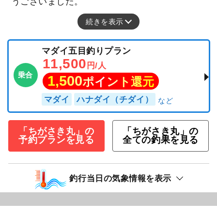
うございました。
続きを表示
マダイ五目釣りプラン
11,500
円/人
乗合
1,500
ポイント還元
マダイ
ハナダイ（チダイ）
「ちがさき丸」の
「ちがさき丸」の
予約プランを見る
全ての釣果を見る
釣行当日の気象情報を表示