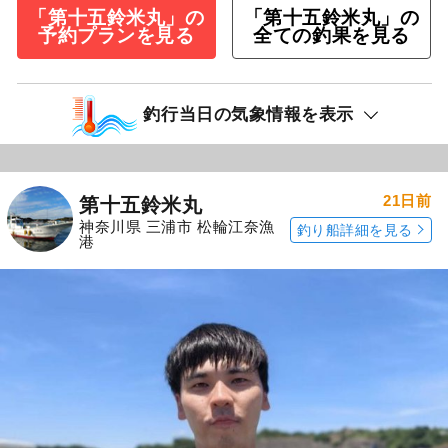
「第十五鈴米丸」の
「第十五鈴米丸」の
予約プランを見る
全ての釣果を見る
釣行当日の気象情報を表示
21日前
第十五鈴米丸
神奈川県 三浦市 松輪江奈漁
釣り船詳細を見る
港