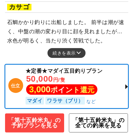
カサゴ
石鯛かかり釣りに出船しました。 前半は潮が速
く、中盤の潮の変わり目に顔を見れましたが…
水色が明るく、当たり渋く苦戦でした。
続きを表示
★定番★マダイ五目釣りプラン
50,000
円/隻
仕立
3,000
ポイント還元
マダイ
ワラサ（ブリ）
「第十五鈴米丸」の
「第十五鈴米丸」の
予約プランを見る
全ての釣果を見る