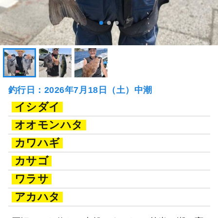
釣行日：2026年7月18日（土）中潮
イシダイ
オオモンハタ
カワハギ
カサゴ
ワラサ
アカハタ