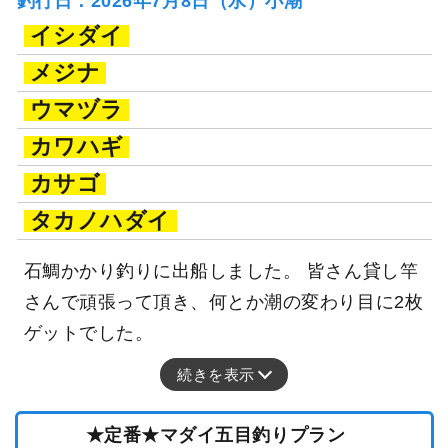
釣行日：2026年7月8日（水）小潮
イシダイ
メジナ
ウマヅラ
カワハギ
カサゴ
タカノハダイ
石鯛かかり釣りに出船しました。 皆さん貸し竿
さんで頑張って頂き、何とか潮の変わり目に2枚
ゲットでした。
続きを表示
★定番★マダイ五目釣りプラン