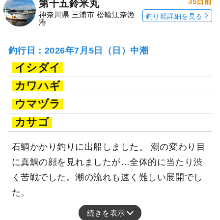
35日前
第十五鈴米丸
神奈川県 三浦市 松輪江奈漁
釣り船詳細を見る
港
釣行日：2026年7月5日（日）中潮
イシダイ
カワハギ
ウマヅラ
カサゴ
石鯛かかり釣りに出船しました。 潮の変わり目
に真鯛の顔を見れましたが…全体的に当たり渋
く苦戦でした。潮の流れも速く難しい展開でし
た。
続きを表示