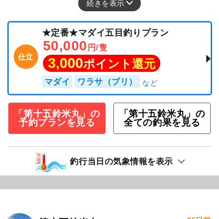
続きを表示
★定番★マダイ五目釣りプラン
50,000
円/隻
仕立
3,000
ポイント還元
マダイ
ワラサ（ブリ）
「第十五鈴米丸」の
「第十五鈴米丸」の
予約プランを見る
全ての釣果を見る
釣行当日の気象情報を表示