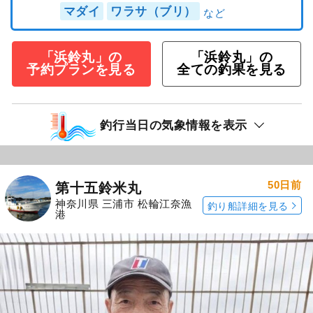
マダイ
ワラサ（ブリ）
「浜鈴丸」の
「浜鈴丸」の
予約プランを見る
全ての釣果を見る
釣行当日の気象情報を表示
50日前
第十五鈴米丸
神奈川県 三浦市 松輪江奈漁
釣り船詳細を見る
港