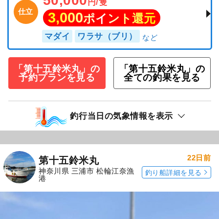
50,000
円/隻
仕立
3,000
ポイント還元
マダイ
ワラサ（ブリ）
「第十五鈴米丸」の
「第十五鈴米丸」の
予約プランを見る
全ての釣果を見る
釣行当日の気象情報を表示
22日前
第十五鈴米丸
神奈川県 三浦市 松輪江奈漁
釣り船詳細を見る
港