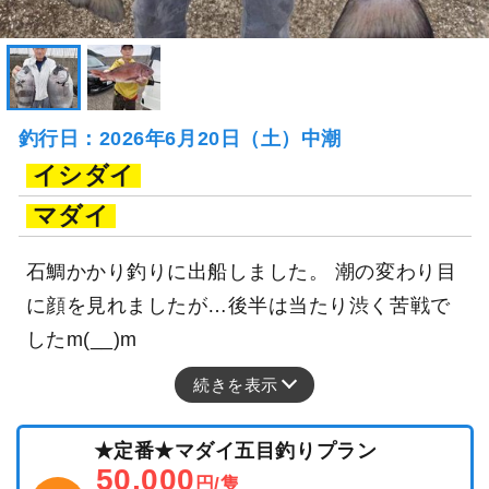
釣行日：2026年6月20日（土）中潮
イシダイ
マダイ
石鯛かかり釣りに出船しました。 潮の変わり目
に顔を見れましたが…後半は当たり渋く苦戦で
したm(__)m
続きを表示
★定番★マダイ五目釣りプラン
50,000
円/隻