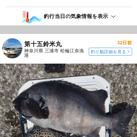
釣行当日の気象情報を表示
32日前
第十五鈴米丸
神奈川県 三浦市 松輪江奈漁
釣り船詳細を見る
港