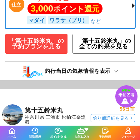
仕立
3,000
ポイント還元
マダイ
ワラサ（ブリ）
「第十五鈴米丸」の
「第十五鈴米丸」の
予約プランを見る
全ての釣果を見る
釣行当日の気象情報を表示
56日前
第十五鈴米丸
神奈川県 三浦市 松輪江奈漁
釣り船詳細を見る
港