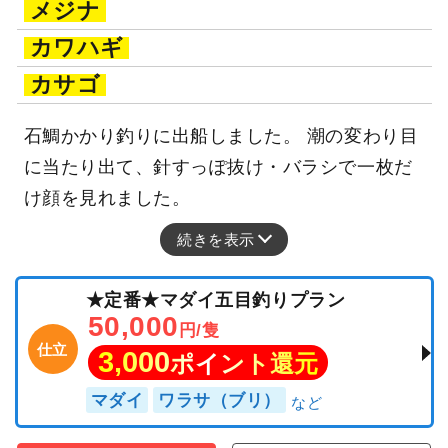
メジナ
カワハギ
カサゴ
石鯛かかり釣りに出船しました。 潮の変わり目
に当たり出て、針すっぽ抜け・バラシで一枚だ
け顔を見れました。
続きを表示
★定番★マダイ五目釣りプラン
50,000
円/隻
仕立
3,000
ポイント還元
マダイ
ワラサ（ブリ）