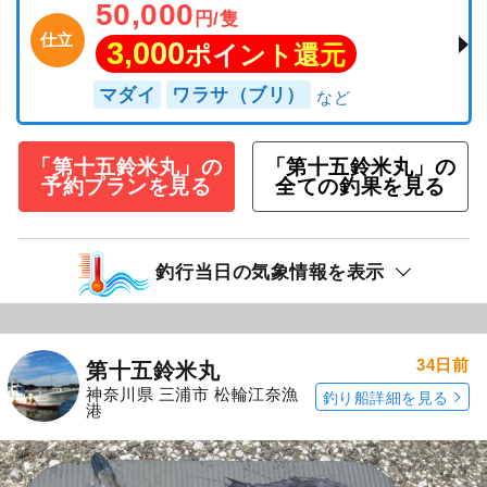
50,000
円/隻
仕立
3,000
ポイント還元
マダイ
ワラサ（ブリ）
「第十五鈴米丸」の
「第十五鈴米丸」の
予約プランを見る
全ての釣果を見る
釣行当日の気象情報を表示
34日前
第十五鈴米丸
神奈川県 三浦市 松輪江奈漁
釣り船詳細を見る
港