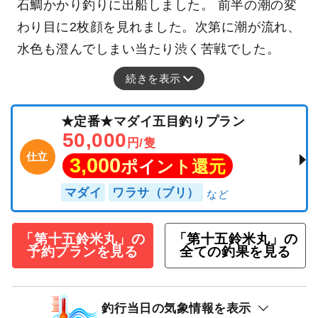
石鯛かかり釣りに出船しました。 前半の潮の変
わり目に2枚顔を見れました。次第に潮が流れ、
水色も澄んでしまい当たり渋く苦戦でした。
続きを表示
★定番★マダイ五目釣りプラン
50,000
円/隻
仕立
3,000
ポイント還元
マダイ
ワラサ（ブリ）
「第十五鈴米丸」の
「第十五鈴米丸」の
予約プランを見る
全ての釣果を見る
釣行当日の気象情報を表示