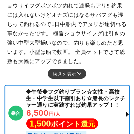
ョウサイフグポツポツ釣れて連発もアリ‼ 釣果
には入れないけどオカズにはなるサバフグも混
じって釣れるので1日中船内でアタリが途切れる
事なかったです。 極旨ショウサイフグは引きの
強い中型大型揃いなので、釣りも楽しめたと思
います。小型は船で数匹。 全員ゲットできて総
数も大幅にアップできました。
続きを表示
◆午後◆フグ釣りプラン☆女性・高校
生・中学生以下割引あり☆船長のレクチ
ャー通りに実践すれば釣果アップ！！
6,500
乗合
円/人
1,500
ポイント還元