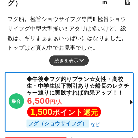
グ）
m
匹
フグ船。極旨ショウサイフグ専門‼ 極旨ショウ
サイフグ中型大型揃い‼ アタリは多いけど、総
数は、ギリまぁまぁいっぱいにはなりました。
トップはど真ん中でお見事でした。
続きを表示
◆午後◆フグ釣りプラン☆女性・高校
生・中学生以下割引あり☆船長のレクチ
ャー通りに実践すれば釣果アップ！！
6,500
乗合
円/人
1,500
ポイント還元
フグ（ショウサイフグ）