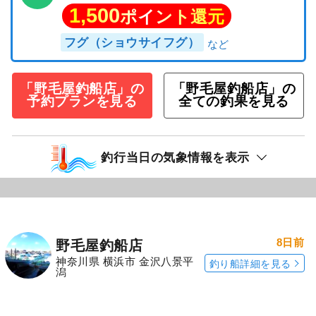
1,500
ポイント還元
フグ（ショウサイフグ）
「野毛屋釣船店」の
「野毛屋釣船店」の
予約プランを見る
全ての釣果を見る
釣行当日の気象情報を表示
8日前
野毛屋釣船店
神奈川県 横浜市 金沢八景平
釣り船詳細を見る
潟