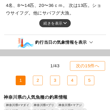
4名、8〜14匹、20〜36ｃｍ。 次は13匹。ショ
ウサイフグ。他にサバフグ大漁。
続きを表示
釣行当日の気象情報を表示
1/43
次の15件へ
1
2
3
4
5
神奈川県の人気魚種の釣果情報
神奈川県×マダイ
神奈川県×ブリ
神奈川県×マアジ