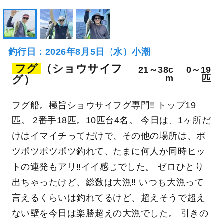
釣行日：2026年8月5日（水）小潮
フグ
（ショウサイフ
21～38c
0～19
グ）
m
匹
フグ船。極旨ショウサイフグ専門‼ トップ19
匹。 2番手18匹。10匹台4名。 今日は、1ヶ所だ
けはイマイチってだけで、その他の場所は、ポ
ツポツポツポツ釣れて、たまに何人か同時ヒッ
トの連発もアリ‼イイ感じでした。 ゼロひとり
出ちゃったけど、総数は大漁‼ いつも大漁って
言えるくらいは釣れてるけど、超えそうで超え
ない壁を今日は楽勝超えの大漁でした。 引きの