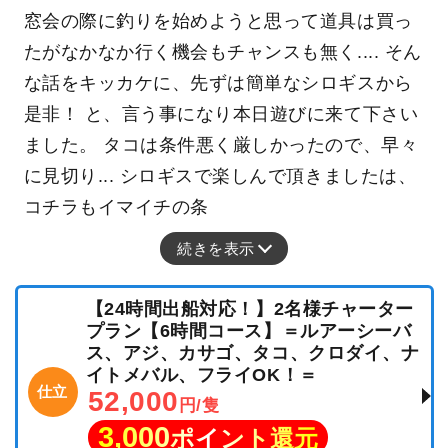
窓会の際に釣りを始めようと思って道具は買っ
たがなかなか行く機会もチャンスも無く.... そん
な話をキッカケに、先ずは簡単なシロギスから
是非！ と、言う事になり本日遊びに来て下さい
ました。 タコは条件悪く厳しかったので、早々
に見切り... シロギスで楽しんで頂きましたは、
コチラもイマイチの条
続きを表示
【24時間出船対応！】2名様チャーター
プラン【6時間コース】＝ルアーシーバ
ス、アジ、カサゴ、タコ、クロダイ、ナ
イトメバル、フライOK！＝
仕立
52,000
円/隻
3,000
ポイント還元