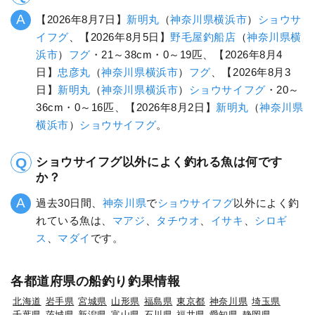
【2026年8月7日】
新明丸
（
神奈川県
横浜市
）
ショウサ
イフグ
、【2026年8月5日】
野毛屋釣船店
（
神奈川県
横
浜市
）
フグ
・21～38cm・0～19匹、【2026年8月4
日】
忠彦丸
（
神奈川県
横浜市
）
フグ
、【2026年8月3
日】
新明丸
（
神奈川県
横浜市
）
ショウサイフグ
・20～
36cm・0～16匹、【2026年8月2日】
新明丸
（
神奈川県
横浜市
）
ショウサイフグ
。
ショウサイフグ以外によく釣れる魚は何です
か？
過去30日間、
神奈川県
で
ショウサイフグ
以外によく釣
れている魚は、
マアジ
、
タチウオ
、
イサキ
、
シロギ
ス
、
マダイ
です。
各都道府県の船釣り釣果情報
北海道
岩手県
宮城県
山形県
福島県
東京都
神奈川県
埼玉県
千葉県
茨城県
新潟県
富山県
石川県
福井県
愛知県
静岡県