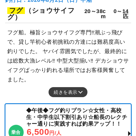
フグ
（ショウサイフ
20～38c
0～14
グ）
m
匹
フグ船。極旨ショウサイフグ専門‼潮ぶっ飛び
で、貸し竿初心者初挑戦の方達には難易度高い
釣りでした。 ヤバイ雰囲気でしたが、最終的に
は総数大漁レベル‼ 中型大型揃い‼ デカショウサ
イフグばっかり釣れる場所ではお客様興奮して
ました。
続きを表示
◆午後◆フグ釣りプラン☆女性・高校
生・中学生以下割引あり☆船長のレクチ
ャー通りに実践すれば釣果アップ！！
6,500
乗合
円/人