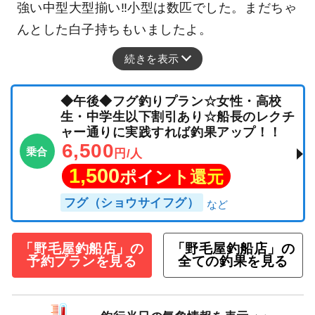
強い中型大型揃い‼小型は数匹でした。まだちゃ
んとした白子持ちもいましたよ。
続きを表示
◆午後◆フグ釣りプラン☆女性・高校
生・中学生以下割引あり☆船長のレクチ
ャー通りに実践すれば釣果アップ！！
6,500
乗合
円/人
1,500
ポイント還元
フグ（ショウサイフグ）
「野毛屋釣船店」の
「野毛屋釣船店」の
予約プランを見る
全ての釣果を見る