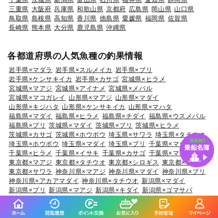
三重県
大阪府
兵庫県
和歌山県
京都府
広島県
岡山県
山口県
鳥取県
島根県
高知県
香川県
徳島県
愛媛県
福岡県
佐賀県
長崎県
熊本県
大分県
鹿児島県
沖縄県
各都道府県の人気魚種の釣果情報
岩手県×マダラ
岩手県×スルメイカ
岩手県×ブリ
岩手県×ケンサキイカ
岩手県×カサゴ
宮城県×ヒラメ
宮城県×マアジ
宮城県×アイナメ
宮城県×メバル
宮城県×マコガレイ
山形県×マアジ
山形県×マダイ
山形県×キジハタ
山形県×ケンサキイカ
山形県×マハタ
福島県×マダイ
福島県×ヒラメ
福島県×チダイ
福島県×ウスメバル
福島県×ブリ
茨城県×マダイ
茨城県×ブリ
茨城県×ヒラメ
茨城県×カサゴ
茨城県×ホウボウ
埼玉県×サワラ
埼玉県×タチウオ
埼玉県×ホウボウ
埼玉県×マダイ
埼玉県×ブリ
千葉県×マダイ
千葉県×ヒラメ
千葉県×イサキ
千葉県×カサゴ
千葉県×マアジ
東京都×マアジ
東京都×タチウオ
東京都×シロギス
東京都×マダコ
東京都×サワラ
神奈川県×マアジ
神奈川県×マダイ
神奈川県×ブリ
神奈川県×アカアマダイ
神奈川県×タチウオ
新潟県×マダイ
新潟県×ブリ
新潟県×マアジ
新潟県×キダイ
新潟県×ゴマサバ
富山県×アオリイカ
富山県×ブリ
富山県×マダイ
富山県×キジハタ
富山県×ウッカリカサゴ
石川県×ブリ
石川県×キジハタ
石川県×マダイ
石川県×カサゴ
石川県×マアジ