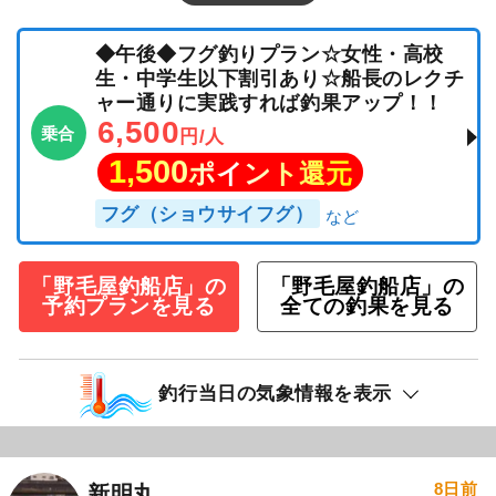
◆午後◆フグ釣りプラン☆女性・高校
生・中学生以下割引あり☆船長のレクチ
ャー通りに実践すれば釣果アップ！！
6,500
乗合
円/人
1,500
ポイント還元
フグ（ショウサイフグ）
「野毛屋釣船店」の
「野毛屋釣船店」の
予約プランを見る
全ての釣果を見る
釣行当日の気象情報を表示
8日前
新明丸