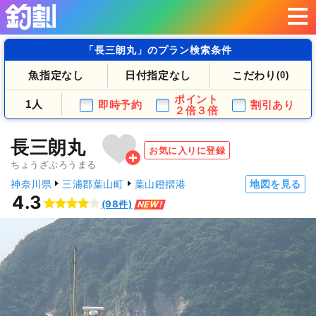
「長三朗丸」のプラン検索条件
魚指定なし
日付指定なし
こだわり
(0)
ポイント
1人
即時予約
割引あり
２倍３倍
長三朗丸
お気に入りに登録
ちょうざぶろうまる
神奈川県
三浦郡葉山町
葉山鐙摺港
地図を見る
4.3
(98件)
NEW!