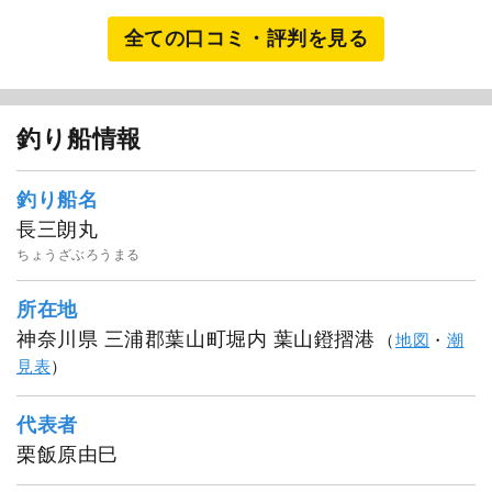
全ての口コミ・評判を見る
釣り船情報
釣り船名
長三朗丸
ちょうざぶろうまる
所在地
神奈川県 三浦郡葉山町堀内 葉山鐙摺港
（
地図
・
潮
見表
）
代表者
栗飯原由巳