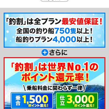
に対応しています。出船場所は葉山あぶずり港と逗
子駅(JR)から2kmほどの距離なので、アクセスも非
常に便利なところからの出船となります。
釣り船からのメッセージ
長三朗丸では初心者や女性、お子様にもお気軽に
お楽しみいただけるよう、常にサービス向上を心掛
けてお客様をお迎えしております。分からないこと
は親切丁寧にアドバイスさせていただきますので、
お気軽にお問合せください。葉山あぶずり港にてお
客様のお越しをお待ちしてます。