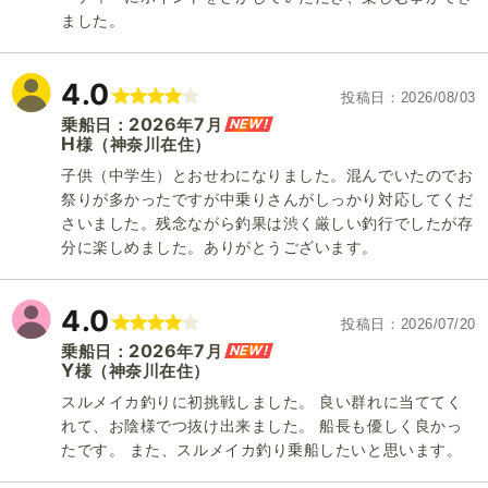
ました。
4.0
投稿日
2026/08/03
2026
7
NEW!
乗船日：
年
月
H
（神奈川在住）
様
子供（中学生）とおせわになりました。混んでいたのでお
祭りが多かったですが中乗りさんがしっかり対応してくだ
さいました。残念ながら釣果は渋く厳しい釣行でしたが存
分に楽しめました。ありがとうございます。
4.0
投稿日
2026/07/20
2026
7
NEW!
乗船日：
年
月
Y
（神奈川在住）
様
スルメイカ釣りに初挑戦しました。 良い群れに当ててく
れて、お陰様でつ抜け出来ました。 船長も優しく良かっ
たです。 また、スルメイカ釣り乗船したいと思います。