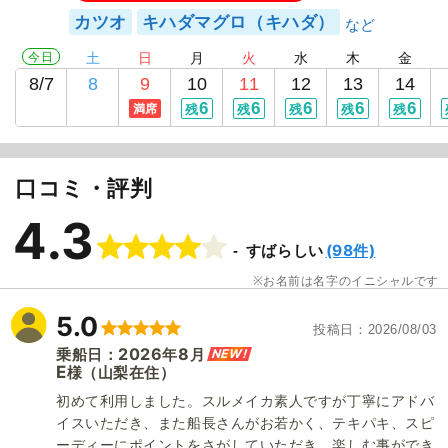
カツオ
キハダマグロ（キハダ）
今日
土
日
月
火
水
木
金
8/7
8
9
10
11
12
13
14
6
6
6
6
6
満席
残
残
残
残
残
口コミ・評判
4.3
(98件)
すばらしい
お名前は名字のイニシャルです
5.0
投稿日
2026/08/03
2026
8
NEW!
乗船日：
年
月
E
（山梨在住）
様
初めて利用しました。スルメイカ素人ですが丁寧にアドバ
イスいただき、また船長さんがお若かく、テキパキ、スピ
ーディーにポイントをさがしていただき、楽しむ事ができ