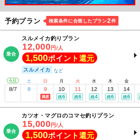
2
予約プラン
検索条件に合致したプラン
件
スルメイカ釣りプラン
12,000
円/人
乗合
1,500
ポイント還元
スルメイカ
今日
土
日
月
火
水
木
金
8/7
8
9
10
11
12
13
14
6
6
4
6
6
満席
残
残
残
残
残
カツオ・マグロのコマセ釣りプラン
15,000
円/人
乗合
1,500
ポイント還元