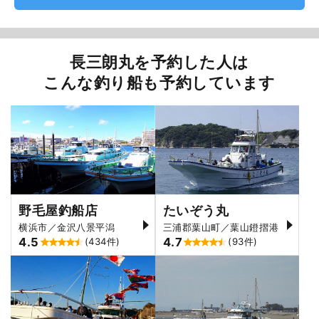
長三朗丸を予約した人は
こんな釣り船も予約しています
野毛屋釣船店
たいぞう丸
横浜市／金沢八景平潟
三浦郡葉山町／葉山鐙摺港
4.5
4.7
(434件)
(93件)