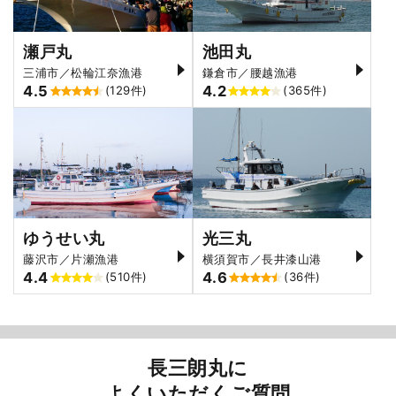
瀬戸丸
池田丸
三浦市／松輪江奈漁港
鎌倉市／腰越漁港
4.5
4.2
(129件)
(365件)
ゆうせい丸
光三丸
藤沢市／片瀬漁港
横須賀市／長井漆山港
4.4
4.6
(510件)
(36件)
長三朗丸に
よくいただくご質問