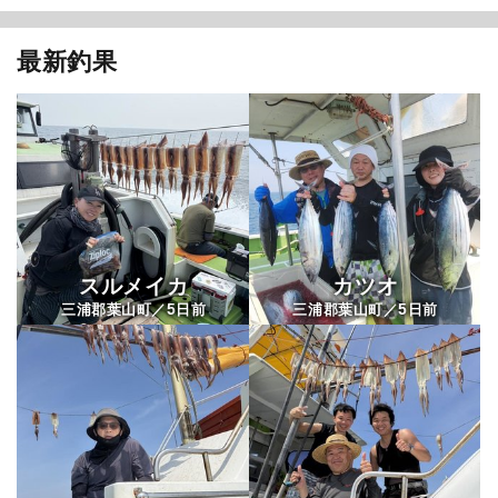
最新釣果
長三朗丸
スルメイカ
カツオ
5
5
三浦郡葉山町／
日前
三浦郡葉山町／
日前