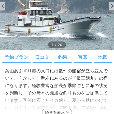
1
/
20
予約プラン
口コミ
釣果
写真
地図
葉山あぶずり港の入口には数件の船宿が立ち並んで
いて、向かって一番左にあるのが『長三朗丸』の宿
になります。経験豊富な船長が季節ごとに海の状況
を判断し、その時々の最適な釣りものをご提供して
います。季節に応じたイカ釣り、夏から秋にかけて
は、カツオ、マグロなど、年間を通して多彩な魚種
続きを表示