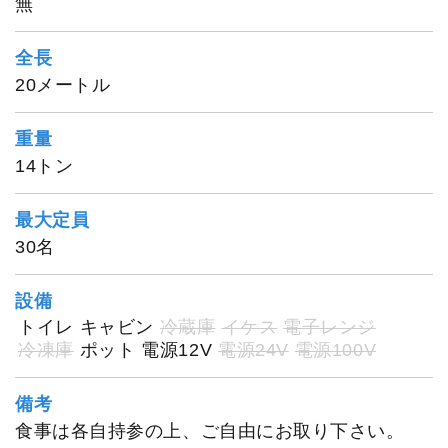
無
全長
20メートル
重量
14トン
最大定員
30名
1
/
20
設備
トイレ
キャビン
冷蔵庫
イケス
電子レンジ
冷凍庫
ポット
電源12V
電源24V
電源100V
備考
食事は各自持参の上、ご自由にお取り下さい。