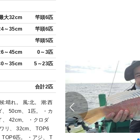
最大32cm
竿頭6匹
24～35cm
竿頭6匹
竿頭5匹
26～45cm
0～3匹
30～35cm
5～23匹
合計2匹
晴れ。 風:北。 潮:西
 50cm、 1匹。 ・カ
イ、 42cm。 ・クロダ
リ、 32cm、 TOP6
 TOP6匹。 ・アジ、 T