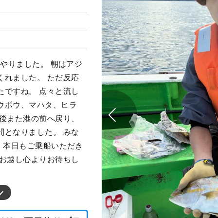
でやりました。 朝はアジ
くれました。 ただ反応
たですね。 点々と流し
ウボウ、マハタ、ヒラ
最後また港の前へ戻り、
間となりました。 みな
 本日もご乗船いただき
のお越し心よりお待ちし