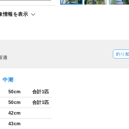
象情報を表示
ト還元
アジ）
釣り
新港
日）中潮
50cm
合計1匹
50cm
合計1匹
42cm
43cm