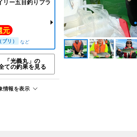
Tウイリー五目釣りプラ
「光義丸」の
全ての釣果を見る
ト還元
ナダ（ブリ）
象情報を表示