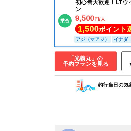
初心者大歓迎！L
ン
9,500
円/人
乗合
「光義丸」の
1,500
予約プランを見る
ポイン
アジ（マアジ）
イ
釣行当日の気