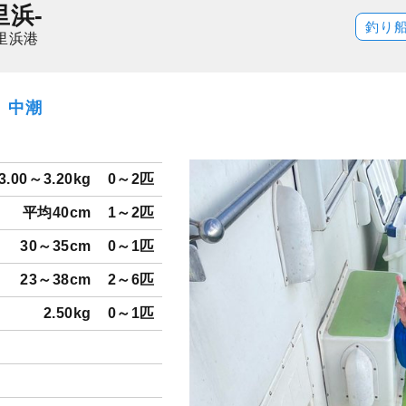
里浜-
釣り
里浜港
日）中潮
3.00～3.20kg
0～2匹
平均40cm
1～2匹
30～35cm
0～1匹
23～38cm
2～6匹
2.50kg
0～1匹