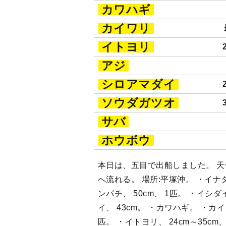
カワハギ
カイワリ
イトヨリ
アジ
シロアマダイ
ソウダガツオ
サバ
ホウボウ
本日は、五目で出船しました。 天候:
へ流れる。 場所:平塚沖。 ・イナダ、
ンパチ、 50cm、 1匹。 ・イシダ
イ、 43cm。 ・カワハギ。 ・カイワ
匹。 ・イトヨリ、 24cm～35cm、