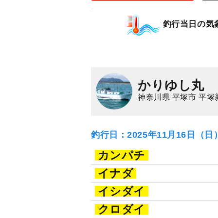
10,500
円/人
乗合
釣行当日の気
1,500
ポイン
タチウオ
アジ（マ
かりゆし丸
神奈川県 平塚市 平塚
釣行日：2025年11月16日（
カンパチ
イナダ
イシダイ
クロダイ