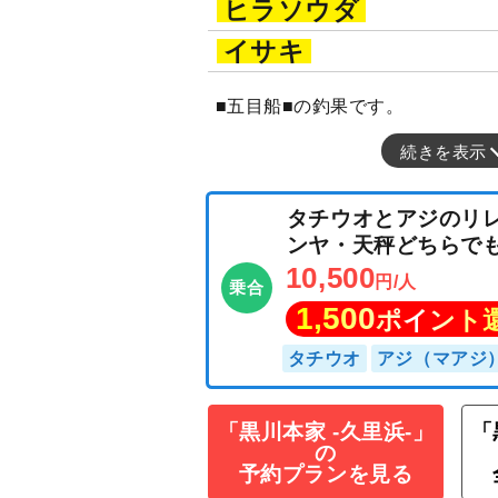
ヒラソウダ
イサキ
■五目船■の釣果です。
続きを表示
「黒川本家 -久里浜-」
「
の
タチウオとアジ
予約プランを見る
ンヤ・天秤どちら