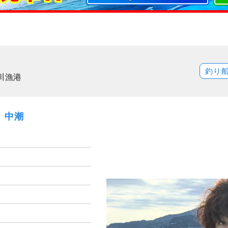
釣り
川漁港
日）中潮