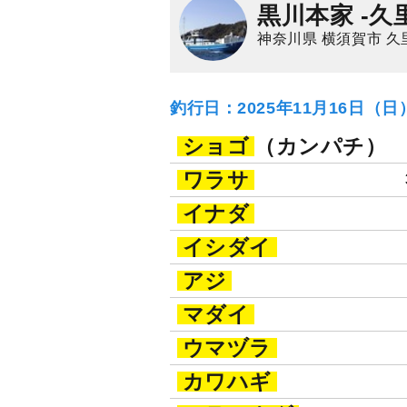
黒川本家 -久
神奈川県 横須賀市 久
釣行日：2025年11月16日（
ショゴ
（カンパチ）
ワラサ
イナダ
イシダイ
アジ
マダイ
ウマヅラ
カワハギ