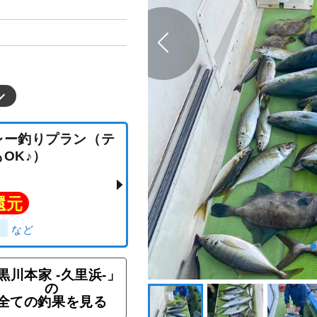
黒川本家 -久里浜-」
の
のリレー釣りプラン（テ
全ての釣果を見る
でもOK♪）