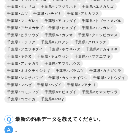
千葉県×タカサゴ
千葉県×ウマヅラハギ
千葉県×ユメカサゴ
千葉県×ムツ
千葉県×ハチビキ
千葉県×アカカマス
千葉県×マコガレイ
千葉県×アコウダイ
千葉県×トゴットメバル
千葉県×アヤメカサゴ
千葉県×ヒメダイ
千葉県×ムシガレイ
千葉県×ヒラソウダ
千葉県×ハガツオ
千葉県×クロシビカマス
千葉県×トラフグ
千葉県×ムロアジ
千葉県×クロメジナ
千葉県×フエフキダイ
千葉県×ホウキハタ
千葉県×アカイサキ
千葉県×キチヌ
千葉県×キュウセン
千葉県×ハマフエフキ
千葉県×アカヤガラ
千葉県×アブラボウズ
千葉県×オオクチイシナギ
千葉県×バラムツ
千葉県×カナガシラ
千葉県×シロサバフグ
千葉県×カタクチイワシ
千葉県×マトウダイ
千葉県×マハゼ
千葉県×ヘダイ
千葉県×マアナゴ
千葉県×コモンフグ
千葉県×エビスダイ
千葉県×カマスサワラ
千葉県×コウイカ
千葉県×Array
最新の釣果データを教えてください。
。