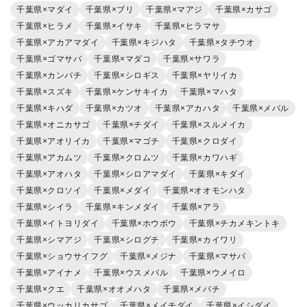
千葉県×マダイ
千葉県×ブリ
千葉県×マアジ
千葉県×カサゴ
千葉県×ヒラメ
千葉県×イサキ
千葉県×ヒラマサ
千葉県×アカアマダイ
千葉県×キジハタ
千葉県×タチウオ
千葉県×ゴマサバ
千葉県×マダコ
千葉県×サワラ
千葉県×カンパチ
千葉県×シロギス
千葉県×ヤリイカ
千葉県×スズキ
千葉県×ケンサキイカ
千葉県×マハタ
千葉県×キハダ
千葉県×カツオ
千葉県×アカハタ
千葉県×メバル
千葉県×オニカサゴ
千葉県×チダイ
千葉県×スルメイカ
千葉県×アオリイカ
千葉県×マゴチ
千葉県×クロダイ
千葉県×アカムツ
千葉県×クロムツ
千葉県×カワハギ
千葉県×アオハタ
千葉県×シロアマダイ
千葉県×キダイ
千葉県×クロソイ
千葉県×メダイ
千葉県×オオモンハタ
千葉県×シイラ
千葉県×キンメダイ
千葉県×アラ
千葉県×イトヨリダイ
千葉県×ホウボウ
千葉県×チカメキントキ
千葉県×シマアジ
千葉県×シログチ
千葉県×カイワリ
千葉県×ショウサイフグ
千葉県×メジナ
千葉県×マサバ
千葉県×アイナメ
千葉県×ウスメバル
千葉県×ウメイロ
千葉県×クエ
千葉県×オオメハタ
千葉県×メバチ
千葉県×ウッカリカサゴ
千葉県×メイチダイ
千葉県×イシダイ