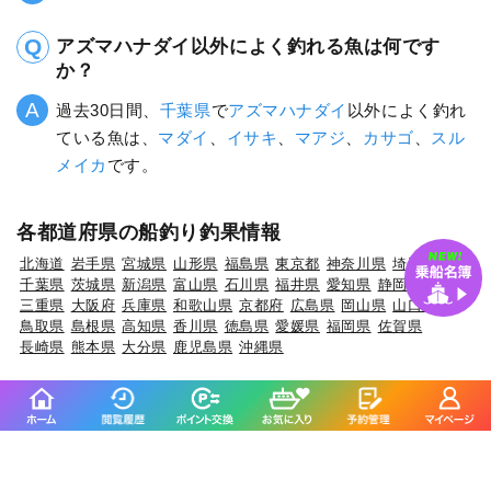
アズマハナダイ以外によく釣れる魚は何です
か？
過去30日間、
千葉県
で
アズマハナダイ
以外によく釣れ
ている魚は、
マダイ
、
イサキ
、
マアジ
、
カサゴ
、
スル
メイカ
です。
各都道府県の船釣り釣果情報
北海道
岩手県
宮城県
山形県
福島県
東京都
神奈川県
埼玉県
千葉県
茨城県
新潟県
富山県
石川県
福井県
愛知県
静岡県
三重県
大阪府
兵庫県
和歌山県
京都府
広島県
岡山県
山口県
鳥取県
島根県
高知県
香川県
徳島県
愛媛県
福岡県
佐賀県
長崎県
熊本県
大分県
鹿児島県
沖縄県
各都道府県の人気魚種の釣果情報
岩手県×マダラ
岩手県×スルメイカ
岩手県×ブリ
岩手県×カサゴ
岩手県×ケンサキイカ
宮城県×ヒラメ
宮城県×マアジ
宮城県×アイナメ
宮城県×メバル
宮城県×マコガレイ