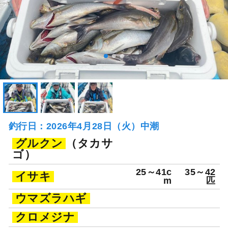
釣行日：2026年4月28日（火）中潮
グルクン
（タカサ
ゴ）
25～41c
35～42
イサキ
m
匹
ウマズラハギ
クロメジナ