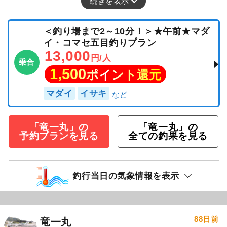
続きを表示
＜釣り場まで2～10分！＞★午前★マダ
イ・コマセ五目釣りプラン
13,000
円/人
乗合
1,500
ポイント還元
マダイ
イサキ
「竜一丸」の
「竜一丸」の
予約プランを見る
全ての釣果を見る
釣行当日の気象情報を表示
88日前
竜一丸