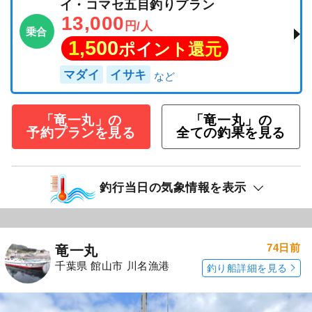
イ・コマセ五目釣りプラン
13,000
円/人
乗合
1,500
ポイント還元
マダイ
イサキ
「竜一丸」の
「竜一丸」の
予約プランを見る
全ての釣果を見る
釣行当日の気象情報を表示
74日前
竜一丸
千葉県 館山市 川名漁港
釣り船詳細を見る