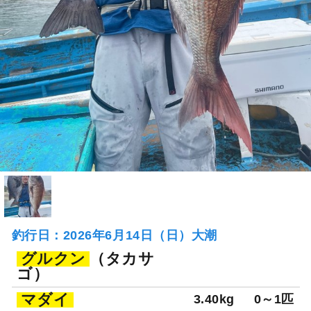
釣行日：2026年6月14日（日）大潮
グルクン
（タカサ
ゴ）
マダイ
3.40kg
0～1匹