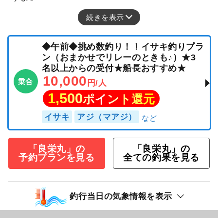
続きを表示
◆午前◆挑め数釣り！！イサキ釣りプラ
ン（おまかせでリレーのときも♪）★3
名以上からの受付★船長おすすめ★
10,000
乗合
円/人
1,500
ポイント還元
イサキ
アジ（マアジ）
「良栄丸」の
「良栄丸」の
予約プランを見る
全ての釣果を見る
釣行当日の気象情報を表示