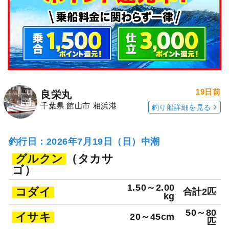
19日前
良栄丸
千葉県 館山市 相浜港
釣り船詳細を見る
釣行日：2026年7月19日（日）中潮
グルクン
（タカサ
ゴ）
1.50～2.00
コダイ
合計2匹
kg
50～80
イサキ
20～45cm
匹