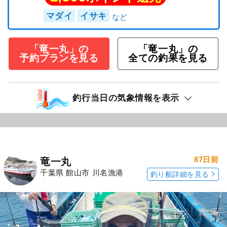
マダイ
イサキ
「竜一丸」の
「竜一丸」の
予約プランを見る
全ての釣果を見る
釣行当日の気象情報を表示
87日前
竜一丸
千葉県 館山市 川名漁港
釣り船詳細を見る