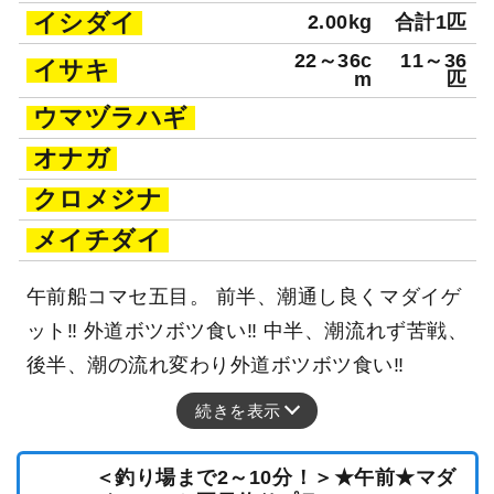
イシダイ
2.00kg
合計1匹
22～36c
11～36
イサキ
m
匹
ウマヅラハギ
オナガ
クロメジナ
メイチダイ
午前船コマセ五目。 前半、潮通し良くマダイゲ
ット‼ 外道ボツボツ食い‼ 中半、潮流れず苦戦、
後半、潮の流れ変わり外道ボツボツ食い‼
続きを表示
＜釣り場まで2～10分！＞★午前★マダ