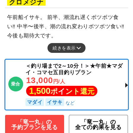
クロメジナ
午前船イサキ。 前半、潮流れ遅くボツボツ食
い‼ 中半〜後半、潮の流れ変わりボツボツ食い‼
今後も期待大です。
続きを表示
＜釣り場まで2～10分！＞★午前★マダ
イ・コマセ五目釣りプラン
13,000
円/人
乗合
1,500
ポイント還元
マダイ
イサキ
「竜一丸」の
「竜一丸」の
予約プランを見る
全ての釣果を見る