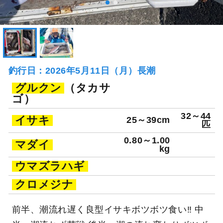
釣行日：2026年5月11日（月）長潮
グルクン
（タカサ
ゴ）
32～44
イサキ
25～39cm
匹
0.80～1.00
マダイ
kg
ウマズラハギ
クロメジナ
前半、潮流れ遅く良型イサキボツボツ食い‼ 中