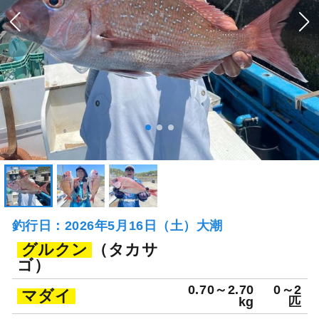
釣行日：2026年5月16日（土）大潮
グルクン
（タカサ
ゴ）
0.70～2.70
0～2
マダイ
kg
匹