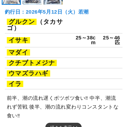
釣行日：2026年5月12日（火）若潮
グルクン
（タカサ
ゴ）
25～38c
25～46
イサキ
m
匹
マダイ
クチブトメジナ
ウマズラハギ
イラ
前半、潮の流れ遅くボツボツ食い‼ 中半、潮流
れず苦戦 後半、潮の流れ変わりコンスタントな
食い‼