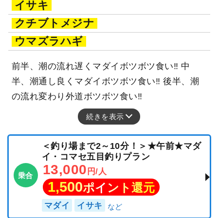
イサキ
クチブトメジナ
ウマズラハギ
前半、潮の流れ遅くマダイボツボツ食い‼ 中
半、潮通し良くマダイボツボツ食い‼ 後半、潮
の流れ変わり外道ボツボツ食い‼
続きを表示
＜釣り場まで2～10分！＞★午前★マダ
イ・コマセ五目釣りプラン
13,000
円/人
乗合
1,500
ポイント還元
マダイ
イサキ