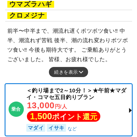
ウマズラハギ
クロメジナ
前半〜中半まで、潮流れ遅くボツボツ食い‼ 中
半、潮流れず苦戦 後半、潮の流れ変わりボツボ
ツ食い‼ 今後も期待大です。 ご乗船ありがとう
ございました。 皆様、お疲れ様でした。
続きを表示
＜釣り場まで2～10分！＞★午前★マダ
イ・コマセ五目釣りプラン
13,000
円/人
乗合
1,500
ポイント還元
マダイ
イサキ