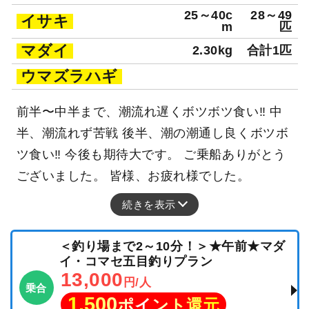
25～40c
28～49
イサキ
m
匹
マダイ
2.30kg
合計1匹
ウマズラハギ
前半〜中半まで、潮流れ遅くボツボツ食い‼ 中
半、潮流れず苦戦 後半、潮の潮通し良くボツボ
ツ食い‼ 今後も期待大です。 ご乗船ありがとう
ございました。 皆様、お疲れ様でした。
続きを表示
＜釣り場まで2～10分！＞★午前★マダ
イ・コマセ五目釣りプラン
13,000
円/人
乗合
1,500
ポイント還元