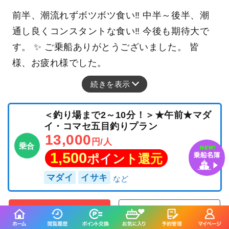
前半、潮流れずボツボツ食い‼ 中半～後半、潮
通し良くコンスタントな食い‼ 今後も期待大で
す。 ✨ ご乗船ありがとうございました。 皆
様、お疲れ様でした。
続きを表示
＜釣り場まで2～10分！＞★午前★マダ
イ・コマセ五目釣りプラン
13,000
円/人
乗合
1,500
ポイント還元
マダイ
イサキ
「竜一丸」の
「竜一丸」の
予約プランを見る
全ての釣果を見る