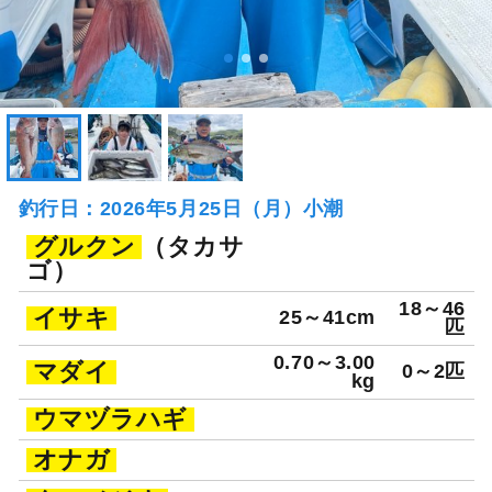
釣行日：2026年5月25日（月）小潮
グルクン
（タカサ
ゴ）
18～46
イサキ
25～41cm
匹
0.70～3.00
マダイ
0～2匹
kg
ウマヅラハギ
オナガ