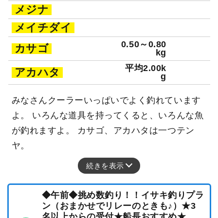
メジナ
メイチダイ
0.50～0.80
カサゴ
kg
平均2.00k
アカハタ
g
みなさんクーラーいっぱいでよく釣れています
よ。 いろんな道具を持ってくると、いろんな魚
が釣れますよ。 カサゴ、アカハタは一つテン
ヤ。
続きを表示
◆午前◆挑め数釣り！！イサキ釣りプラ
ン（おまかせでリレーのときも♪）★3
名以上からの受付★船長おすすめ★