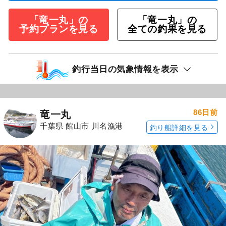
「竜一丸」の
「竜一丸」の
予約プランを見る
全ての釣果を見る
釣行当日の気象情報を表示
86日前
竜一丸
千葉県 館山市 川名漁港
釣り船詳細を見る