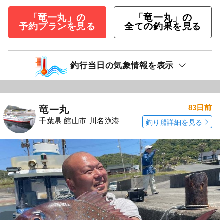
「竜一丸」の
「竜一丸」の
予約プランを見る
全ての釣果を見る
釣行当日の気象情報を表示
83日前
竜一丸
千葉県 館山市 川名漁港
釣り船詳細を見る