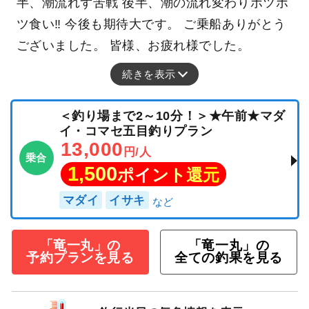
半、潮流れず苦戦 後半、潮の流れ変わりボツボ
ツ食い‼ 今後も期待大です。 ご乗船ありがとう
ございました。 皆様、お疲れ様でした。
続きを表示
＜釣り場まで2～10分！＞★午前★マダ
イ・コマセ五目釣りプラン
13,000
円/人
乗合
1,500
ポイント還元
マダイ
イサキ
「竜一丸」の
「竜一丸」の
予約プランを見る
全ての釣果を見る