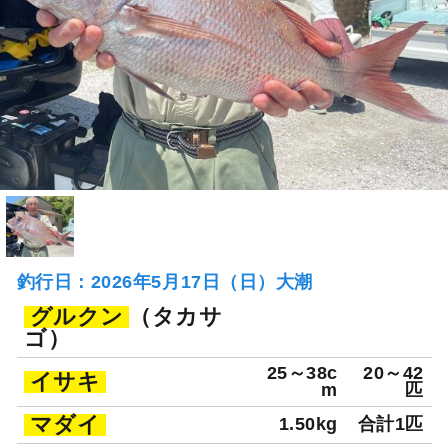
釣行日：2026年5月17日（日）大潮
グルクン
（タカサ
ゴ）
25～38c
20～42
イサキ
m
匹
マダイ
1.50kg
合計1匹