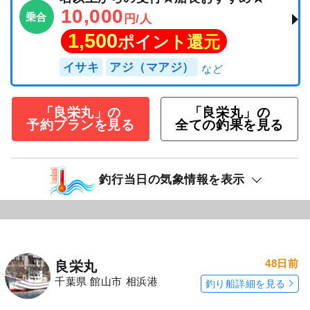
10,000
乗合
円/人
1,500
ポイント還元
イサキ
アジ（マアジ）
「良栄丸」の
「良栄丸」の
予約プランを見る
全ての釣果を見る
釣行当日の気象情報を表示
48日前
良栄丸
千葉県 館山市 相浜港
釣り船詳細を見る