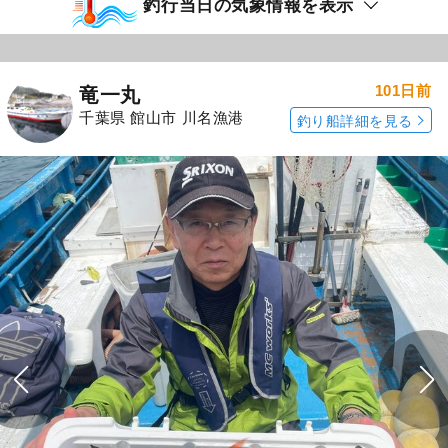
釣行当日の気象情報を表示
101日前
竜一丸
千葉県 館山市 川名漁港
釣り船詳細を見る