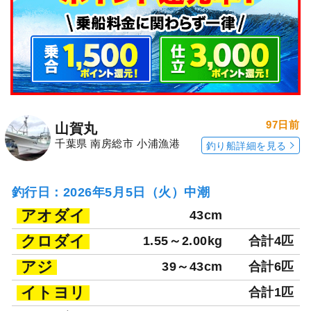
97日前
山賀丸
千葉県 南房総市 小浦漁港
釣り船詳細を見る
釣行日：2026年5月5日（火）中潮
アオダイ
43cm
クロダイ
1.55～2.00kg
合計4匹
アジ
39～43cm
合計6匹
イトヨリ
合計1匹