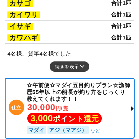
カサゴ
合計1匹
カイワリ
合計1匹
イサギ
合計1匹
カワハギ
合計1匹
4名様。貸竿4名様でした。
続きを表示
☆午前便☆マダイ五目釣りプラン☆漁師
歴55年以上の船長が釣り方をじっくり
教えてくれます！！
30,000
仕立
円/隻
3,000
ポイント還元
マダイ
アジ（マアジ）