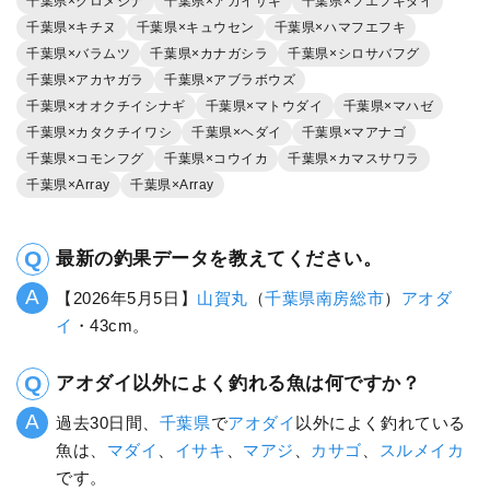
千葉県×クロメジナ
千葉県×アカイサキ
千葉県×フエフキダイ
千葉県×キチヌ
千葉県×キュウセン
千葉県×ハマフエフキ
千葉県×バラムツ
千葉県×カナガシラ
千葉県×シロサバフグ
千葉県×アカヤガラ
千葉県×アブラボウズ
千葉県×オオクチイシナギ
千葉県×マトウダイ
千葉県×マハゼ
千葉県×カタクチイワシ
千葉県×ヘダイ
千葉県×マアナゴ
千葉県×コモンフグ
千葉県×コウイカ
千葉県×カマスサワラ
千葉県×Array
千葉県×Array
最新の釣果データを教えてください。
【2026年5月5日】
山賀丸
（
千葉県
南房総市
）
アオダ
イ
・43cm。
アオダイ以外によく釣れる魚は何ですか？
過去30日間、
千葉県
で
アオダイ
以外によく釣れている
魚は、
マダイ
、
イサキ
、
マアジ
、
カサゴ
、
スルメイカ
です。