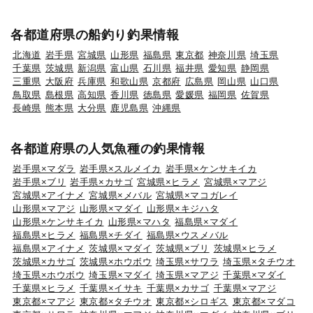
各都道府県の船釣り釣果情報
北海道
岩手県
宮城県
山形県
福島県
東京都
神奈川県
埼玉県
千葉県
茨城県
新潟県
富山県
石川県
福井県
愛知県
静岡県
三重県
大阪府
兵庫県
和歌山県
京都府
広島県
岡山県
山口県
鳥取県
島根県
高知県
香川県
徳島県
愛媛県
福岡県
佐賀県
長崎県
熊本県
大分県
鹿児島県
沖縄県
各都道府県の人気魚種の釣果情報
岩手県×マダラ
岩手県×スルメイカ
岩手県×ケンサキイカ
岩手県×ブリ
岩手県×カサゴ
宮城県×ヒラメ
宮城県×マアジ
宮城県×アイナメ
宮城県×メバル
宮城県×マコガレイ
山形県×マアジ
山形県×マダイ
山形県×キジハタ
山形県×ケンサキイカ
山形県×マハタ
福島県×マダイ
福島県×ヒラメ
福島県×チダイ
福島県×ウスメバル
福島県×アイナメ
茨城県×マダイ
茨城県×ブリ
茨城県×ヒラメ
茨城県×カサゴ
茨城県×ホウボウ
埼玉県×サワラ
埼玉県×タチウオ
埼玉県×ホウボウ
埼玉県×マダイ
埼玉県×マアジ
千葉県×マダイ
千葉県×ヒラメ
千葉県×イサキ
千葉県×カサゴ
千葉県×マアジ
東京都×マアジ
東京都×タチウオ
東京都×シロギス
東京都×マダコ