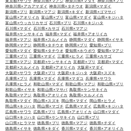
東京都×サワラ
神奈川県×マアジ
神奈川県×マダイ
神奈川県×ブリ
神奈川県×アカアマダイ
神奈川県×タチウオ
新潟県×マダイ
新潟県×ブリ
新潟県×マアジ
新潟県×キダイ
新潟県×ゴマサバ
富山県×アオリイカ
富山県×ブリ
富山県×マダイ
富山県×キジハタ
富山県×ウッカリカサゴ
石川県×ブリ
石川県×キジハタ
石川県×マダイ
石川県×カサゴ
石川県×マアジ
福井県×ケンサキイカ
福井県×マダイ
福井県×アオリイカ
福井県×マアジ
福井県×スルメイカ
静岡県×マダイ
静岡県×イサキ
静岡県×マアジ
静岡県×タチウオ
静岡県×ブリ
愛知県×ブリ
愛知県×マダイ
愛知県×タチウオ
愛知県×ホウボウ
愛知県×マアジ
三重県×ブリ
三重県×マダイ
三重県×ヒラメ
三重県×カサゴ
三重県×マアジ
京都府×ケンサキイカ
京都府×ブリ
京都府×マダイ
京都府×スルメイカ
京都府×アオリイカ
大阪府×マダイ
大阪府×サワラ
大阪府×ブリ
大阪府×キジハタ
大阪府×スズキ
兵庫県×ブリ
兵庫県×マダイ
兵庫県×マダコ
兵庫県×サワラ
兵庫県×ヒラメ
和歌山県×マダイ
和歌山県×マアジ
和歌山県×ブリ
和歌山県×イサキ
和歌山県×マサバ
鳥取県×ケンサキイカ
鳥取県×マアジ
鳥取県×アオリイカ
鳥取県×スルメイカ
鳥取県×マダイ
岡山県×スズキ
岡山県×マダイ
岡山県×ヒラメ
岡山県×キジハタ
岡山県×マゴチ
広島県×マダイ
広島県×キジハタ
広島県×サワラ
広島県×ブリ
広島県×アオリイカ
山口県×マダイ
山口県×キジハタ
山口県×ケンサキイカ
山口県×ブリ
山口県×ヒラマサ
徳島県×ブリ
徳島県×マアジ
徳島県×チダイ
徳島県×イサキ
徳島県×キダイ
香川県×マダイ
香川県×アオリイカ