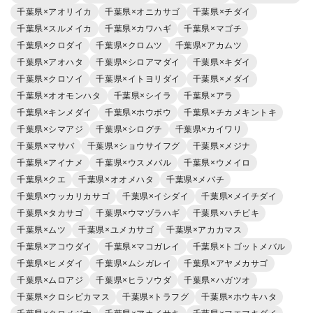
千葉県×アオリイカ
千葉県×オニカサゴ
千葉県×チダイ
千葉県×スルメイカ
千葉県×カワハギ
千葉県×マゴチ
千葉県×クロダイ
千葉県×クロムツ
千葉県×アカムツ
千葉県×アオハタ
千葉県×シロアマダイ
千葉県×キダイ
千葉県×クロソイ
千葉県×イトヨリダイ
千葉県×メダイ
千葉県×オオモンハタ
千葉県×シイラ
千葉県×アラ
千葉県×キンメダイ
千葉県×ホウボウ
千葉県×チカメキントキ
千葉県×シマアジ
千葉県×シログチ
千葉県×カイワリ
千葉県×マサバ
千葉県×ショウサイフグ
千葉県×メジナ
千葉県×アイナメ
千葉県×ウスメバル
千葉県×ウメイロ
千葉県×クエ
千葉県×オオメハタ
千葉県×メバチ
千葉県×ウッカリカサゴ
千葉県×イシダイ
千葉県×メイチダイ
千葉県×タカサゴ
千葉県×ウマヅラハギ
千葉県×ハチビキ
千葉県×ムツ
千葉県×ユメカサゴ
千葉県×アカカマス
千葉県×アコウダイ
千葉県×マコガレイ
千葉県×トゴットメバル
千葉県×ヒメダイ
千葉県×ムシガレイ
千葉県×アヤメカサゴ
千葉県×ムロアジ
千葉県×ヒラソウダ
千葉県×ハガツオ
千葉県×クロシビカマス
千葉県×トラフグ
千葉県×ホウキハタ