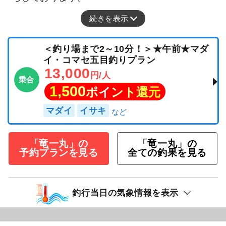
続きを表示
＜釣り場まで2～10分！＞★午前★マダ
イ・コマセ五目釣りプラン
13,000
円/人
乗合
1,500
ポイント還元
マダイ
イサキ
「竜一丸」の
「竜一丸」の
予約プランを見る
全ての釣果を見る
釣行当日の気象情報を表示