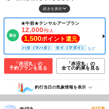
続きを表示
★午前★テンヤルアープラン
12,000
円/人
乗合
1,500
ポイント還元
ハタ（マハタ）
タイ（マダイ）
「赤沼丸」の
「赤沼丸」の
予約プランを見る
全ての釣果を見る
釣行当日の気象情報を表示
207日前