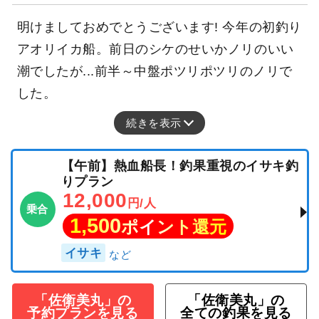
明けましておめでとうございます! 今年の初釣り
アオリイカ船。前日のシケのせいかノリのいい
潮でしたが...前半～中盤ポツリポツリのノリで
した。
続きを表示
【午前】熱血船長！釣果重視のイサキ釣
りプラン
12,000
円/人
乗合
1,500
ポイント還元
イサキ
「佐衛美丸」の
「佐衛美丸」の
予約プランを見る
全ての釣果を見る