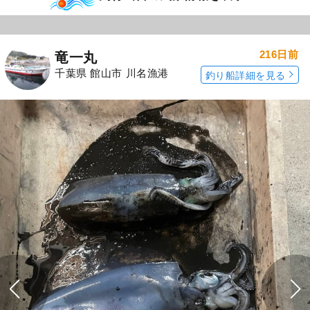
216日前
竜一丸
千葉県 館山市 川名漁港
釣り船詳細を見る