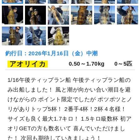
釣行日：2026年1月16日（金）中潮
アオリイカ
0.50～1.70kg
0～5匹
1/16午後ティップラン船 午後ティップラン船の
み出船しました！ 風と潮が向かい合い潮目を避
けながらの ポイント限定でしたが ポツポツとノ
リがありトップ5杯！ 2番手4杯！2杯４名様！
サイズも良く最大1.7キロ！ 1.5キロ級数杯 初ア
オリGETの方も数名いて 喜んでいただけまし
た！ 次回も期待していきましょう！