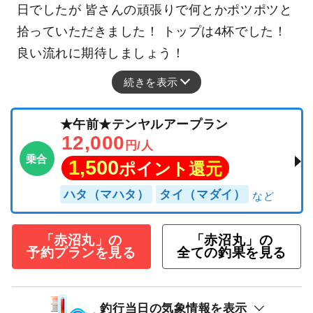
日でしたが 皆さんの頑張りで何とかポツポツと
拾っていただきました！ トップは4杯でした！
良い流れに期待しましょう！
続きを表示
★午前★テンヤルアープラン
12,000
円/人
乗合
1,500
ポイント還元
ハタ（マハタ）
タイ（マダイ）
「赤沼丸」の
「赤沼丸」の
予約プランを見る
全ての釣果を見る
釣行当日の気象情報を表示