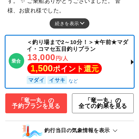
す。 ✨ ご乗船ありがとうございました。 皆
様、お疲れ様でした。
続きを表示
＜釣り場まで2～10分！＞★午前★マダ
イ・コマセ五目釣りプラン
13,000
円/人
乗合
1,500
ポイント還元
マダイ
イサキ
「竜一丸」の
「竜一丸」の
予約プランを見る
全ての釣果を見る
釣行当日の気象情報を表示