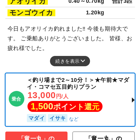
アオリイカ
0.40～0.70kg
合計3匹
モンゴウイカ
1.20kg
今日もアオリイカ釣れました‼ 今後も期待大で
す。 ご乗船ありがとうございました。 皆様、お
疲れ様でした。
続きを表示
＜釣り場まで2～10分！＞★午前★マダ
イ・コマセ五目釣りプラン
13,000
円/人
乗合
1,500
ポイント還元
マダイ
イサキ
「竜一丸」の
「竜一丸」の