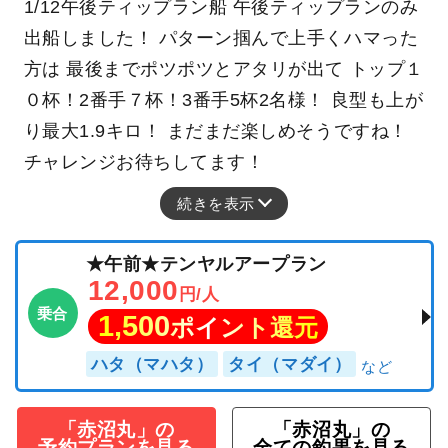
1/12午後ティップラン船 午後ティップランのみ
出船しました！ パターン掴んで上手くハマった
方は 最後までポツポツとアタリが出て トップ１
０杯！2番手７杯！3番手5杯2名様！ 良型も上が
り最大1.9キロ！ まだまだ楽しめそうですね！
チャレンジお待ちしてます！
続きを表示
★午前★テンヤルアープラン
12,000
円/人
乗合
1,500
ポイント還元
ハタ（マハタ）
タイ（マダイ）
「赤沼丸」の
「赤沼丸」の
予約プランを見る
全ての釣果を見る