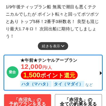
1/9午後ティップラン船 無風で潮目も悪くテク
ニカルでしたが ポイント転々と回ってポツポツ
とあり トップ5杯！2番手3杯数名！ 良型も混じ
り最大1.7キロ！ 次回出船に期待してしましょ
う！
続きを表示
★午前★テンヤルアープラン
12,000
円/人
乗合
1,500
ポイント還元
ハタ（マハタ）
タイ（マダイ）
「赤沼丸」の
「赤沼丸」の
予約プランを見る
全ての釣果を見る