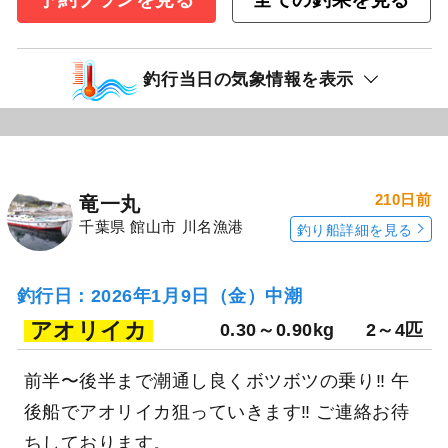
釣行当日の気象情報を表示
210日前
竜一丸
千葉県 館山市 川名漁港
釣り船詳細を見る
釣行日：2026年1月9日（金）中潮
アオリイカ
0.30～0.90kg
2～4匹
前半〜後半まで潮通し良くボツボツの乗り‼ 午
後船でアオリイカ狙っていきます‼ ご連絡お待
ちしております。