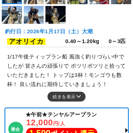
釣行日：2026年1月17日（土）大潮
アオリイカ
0.40～1.20kg
0～3匹
1/17午後ティップラン船 風強く釣りづらい中で
したが 皆さんの頑張りで ポツリポツリと拾って
いただきました！ トップは3杯！モンゴウも数
杯！ 良い流れに期待していきましょう！
続きを表示
★午前★テンヤルアープラン
12,000
円/人
乗合
1,500