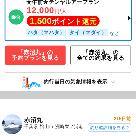
★午前★テンヤルアープラン
12,000
円/人
乗合
1,500
ポイント還元
ハタ（マハタ）
タイ（マダイ）
「赤沼丸」の
「赤沼丸」の
予約プランを見る
全ての釣果を見る
釣行当日の気象情報を表示
215日前
赤沼丸
千葉県 館山市 洲崎栄ノ浦港
釣り船詳細を見る