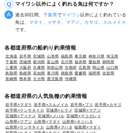
マイワシ以外によく釣れる魚は何ですか？
過去30日間、
千葉県
で
マイワシ
以外によく釣れている
魚は、
マダイ
、
イサキ
、
マアジ
、
カサゴ
、
スルメイカ
です。
各都道府県の船釣り釣果情報
北海道
岩手県
宮城県
山形県
福島県
東京都
神奈川県
埼玉県
千葉県
茨城県
新潟県
富山県
石川県
福井県
愛知県
静岡県
三重県
大阪府
兵庫県
和歌山県
京都府
広島県
岡山県
山口県
鳥取県
島根県
高知県
香川県
徳島県
愛媛県
福岡県
佐賀県
長崎県
熊本県
大分県
鹿児島県
沖縄県
各都道府県の人気魚種の釣果情報
岩手県×マダラ
岩手県×スルメイカ
岩手県×ブリ
岩手県×カサゴ
岩手県×ケンサキイカ
宮城県×ヒラメ
宮城県×マアジ
宮城県×アイナメ
宮城県×メバル
宮城県×マコガレイ
山形県×マアジ
山形県×マダイ
山形県×キジハタ
山形県×ケンサキイカ
山形県×マハタ
福島県×マダイ
福島県×ヒラメ
福島県×チダイ
福島県×ウスメバル