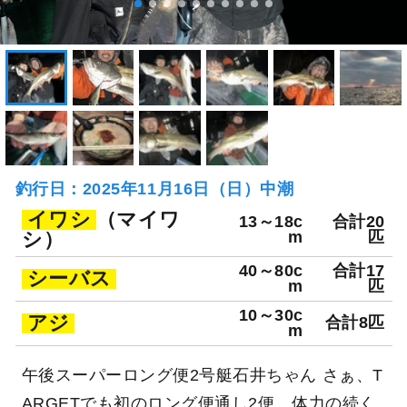
釣行日：2025年11月16日（日）中潮
イワシ
（マイワ
13～18c
合計20
シ）
m
匹
40～80c
合計17
シーバス
m
匹
10～30c
アジ
合計8匹
m
午後スーパーロング便2号艇石井ちゃん さぁ、T
ARGETでも初のロング便通し2便。体力の続く