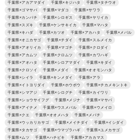
千葉県×アカアマダイ
千葉県×キジハタ
千葉県×タチウオ
千葉県×ゴマサバ
千葉県×マダコ
千葉県×サワラ
千葉県×カンパチ
千葉県×シロギス
千葉県×ヤリイカ
千葉県×スズキ
千葉県×ケンサキイカ
千葉県×マハタ
千葉県×キハダ
千葉県×カツオ
千葉県×アカハタ
千葉県×メバル
千葉県×オニカサゴ
千葉県×チダイ
千葉県×スルメイカ
千葉県×アオリイカ
千葉県×マゴチ
千葉県×クロダイ
千葉県×アカムツ
千葉県×クロムツ
千葉県×カワハギ
千葉県×アオハタ
千葉県×シロアマダイ
千葉県×キダイ
千葉県×クロソイ
千葉県×メダイ
千葉県×オオモンハタ
千葉県×シイラ
千葉県×キンメダイ
千葉県×アラ
千葉県×イトヨリダイ
千葉県×ホウボウ
千葉県×チカメキントキ
千葉県×シマアジ
千葉県×シログチ
千葉県×カイワリ
千葉県×ショウサイフグ
千葉県×メジナ
千葉県×マサバ
千葉県×アイナメ
千葉県×ウスメバル
千葉県×ウメイロ
千葉県×クエ
千葉県×オオメハタ
千葉県×メバチ
千葉県×ウッカリカサゴ
千葉県×メイチダイ
千葉県×イシダイ
千葉県×タカサゴ
千葉県×ウマヅラハギ
千葉県×ユメカサゴ
千葉県×ムツ
千葉県×ハチビキ
千葉県×アカカマス