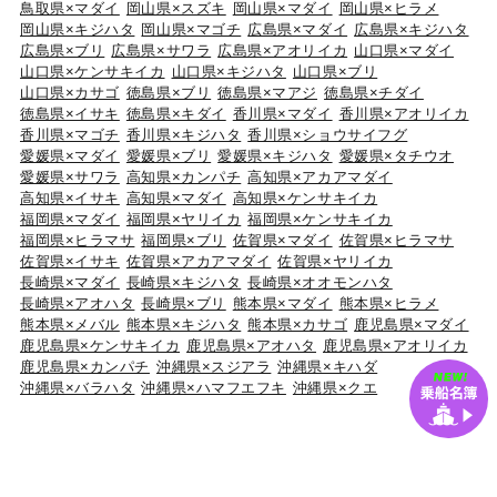
鳥取県×マダイ
岡山県×スズキ
岡山県×マダイ
岡山県×ヒラメ
岡山県×キジハタ
岡山県×マゴチ
広島県×マダイ
広島県×キジハタ
広島県×ブリ
広島県×サワラ
広島県×アオリイカ
山口県×マダイ
山口県×ケンサキイカ
山口県×キジハタ
山口県×ブリ
山口県×カサゴ
徳島県×ブリ
徳島県×マアジ
徳島県×チダイ
徳島県×イサキ
徳島県×キダイ
香川県×マダイ
香川県×アオリイカ
香川県×マゴチ
香川県×キジハタ
香川県×ショウサイフグ
愛媛県×マダイ
愛媛県×ブリ
愛媛県×キジハタ
愛媛県×タチウオ
愛媛県×サワラ
高知県×カンパチ
高知県×アカアマダイ
高知県×イサキ
高知県×マダイ
高知県×ケンサキイカ
福岡県×マダイ
福岡県×ヤリイカ
福岡県×ケンサキイカ
福岡県×ヒラマサ
福岡県×ブリ
佐賀県×マダイ
佐賀県×ヒラマサ
佐賀県×イサキ
佐賀県×アカアマダイ
佐賀県×ヤリイカ
長崎県×マダイ
長崎県×キジハタ
長崎県×オオモンハタ
長崎県×アオハタ
長崎県×ブリ
熊本県×マダイ
熊本県×ヒラメ
熊本県×メバル
熊本県×キジハタ
熊本県×カサゴ
鹿児島県×マダイ
鹿児島県×ケンサキイカ
鹿児島県×アオハタ
鹿児島県×アオリイカ
鹿児島県×カンパチ
沖縄県×スジアラ
沖縄県×キハダ
沖縄県×バラハタ
沖縄県×ハマフエフキ
沖縄県×クエ