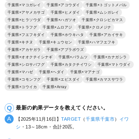
千葉県×マコガレイ
千葉県×アコウダイ
千葉県×トゴットメバル
千葉県×アヤメカサゴ
千葉県×ヒメダイ
千葉県×ムシガレイ
千葉県×ヒラソウダ
千葉県×ハガツオ
千葉県×クロシビカマス
千葉県×トラフグ
千葉県×ムロアジ
千葉県×クロメジナ
千葉県×フエフキダイ
千葉県×ホウキハタ
千葉県×アカイサキ
千葉県×キチヌ
千葉県×キュウセン
千葉県×ハマフエフキ
千葉県×アカヤガラ
千葉県×アブラボウズ
千葉県×オオクチイシナギ
千葉県×バラムツ
千葉県×カナガシラ
千葉県×シロサバフグ
千葉県×カタクチイワシ
千葉県×マトウダイ
千葉県×マハゼ
千葉県×ヘダイ
千葉県×マアナゴ
千葉県×コモンフグ
千葉県×エビスダイ
千葉県×カマスサワラ
千葉県×コウイカ
千葉県×Array
最新の釣果データを教えてください。
【2025年11月16日】
TARGET
（
千葉県
千葉市
）
イワ
シ
・13～18cm・合計20匹。