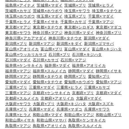
福島県×アイナメ
茨城県×マダイ
茨城県×ブリ
茨城県×ヒラメ
茨城県×カサゴ
茨城県×ホウボウ
埼玉県×サワラ
埼玉県×タチウオ
埼玉県×ホウボウ
埼玉県×マダイ
埼玉県×ブリ
千葉県×マダイ
千葉県×ヒラメ
千葉県×イサキ
千葉県×カサゴ
千葉県×マアジ
東京都×マアジ
東京都×タチウオ
東京都×シロギス
東京都×マダコ
東京都×サワラ
神奈川県×マアジ
神奈川県×マダイ
神奈川県×ブリ
神奈川県×アカアマダイ
神奈川県×タチウオ
新潟県×マダイ
新潟県×ブリ
新潟県×マアジ
新潟県×キダイ
新潟県×ゴマサバ
富山県×アオリイカ
富山県×ブリ
富山県×マダイ
富山県×キジハタ
富山県×ウッカリカサゴ
石川県×ブリ
石川県×キジハタ
石川県×マダイ
石川県×カサゴ
石川県×マアジ
福井県×ケンサキイカ
福井県×マダイ
福井県×アオリイカ
福井県×マアジ
福井県×スルメイカ
静岡県×マダイ
静岡県×イサキ
静岡県×マアジ
静岡県×タチウオ
静岡県×ブリ
愛知県×ブリ
愛知県×マダイ
愛知県×タチウオ
愛知県×ホウボウ
愛知県×マアジ
三重県×ブリ
三重県×マダイ
三重県×ヒラメ
三重県×カサゴ
三重県×マアジ
京都府×ケンサキイカ
京都府×ブリ
京都府×マダイ
京都府×スルメイカ
京都府×アオリイカ
大阪府×マダイ
大阪府×サワラ
大阪府×ブリ
大阪府×キジハタ
大阪府×スズキ
兵庫県×ブリ
兵庫県×マダイ
兵庫県×マダコ
兵庫県×サワラ
兵庫県×ヒラメ
和歌山県×マダイ
和歌山県×マアジ
和歌山県×ブリ
和歌山県×イサキ
和歌山県×マサバ
鳥取県×ケンサキイカ
鳥取県×マアジ
鳥取県×アオリイカ
鳥取県×スルメイカ