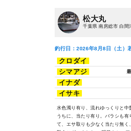
松大丸
千葉県 南房総市 白間
釣行日：2026年8月8日（土）
クロダイ
シマアジ
最
イナダ
イサキ
水色濁り有り、流れゆっくりと中
うちに、当たり有り。バラシも有
て、エサ取りも少なく当たり無く