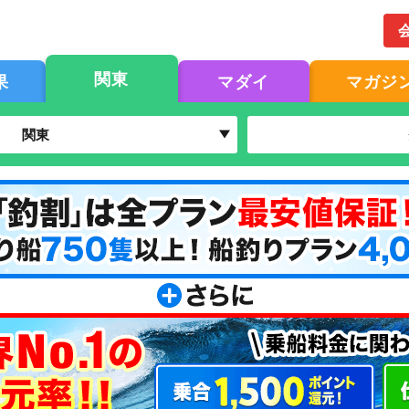
関東
果
マダイ
マガジ
関東