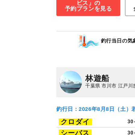
ビス」の
予約プランを見る
4～5時間☆通常
ン
45,000
円/隻
仕立
釣行当日の気
3,000
ポイン
シーバス（スズキ）
林遊船
千葉県 市川市 江戸川
釣行日：2026年8月8日（土）
クロダイ
30
シーバス
30