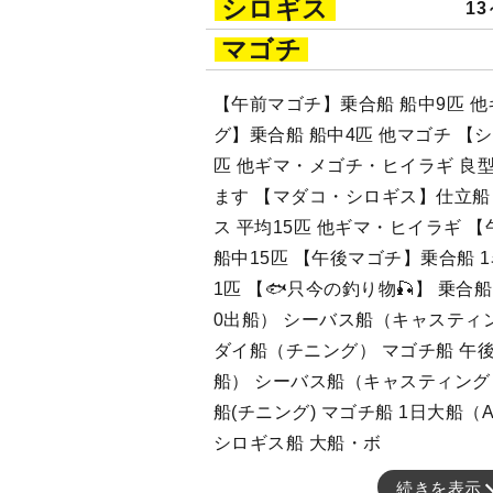
シロギス
13
マゴチ
【午前マゴチ】乗合船 船中9匹 他
グ】乗合船 船中4匹 他マゴチ 【
匹 他ギマ・メゴチ・ヒイラギ 良
ます 【マダコ・シロギス】仕立船 
ス 平均15匹 他ギマ・ヒイラギ 
船中15匹 【午後マゴチ】乗合船 
1匹 【🐟只今の釣り物🎣】 乗合船
0出船） シーバス船（キャスティ
ダイ船（チニング） マゴチ船 午後ボ
船） シーバス船（キャスティング
船(チニング) マゴチ船 1日大船（A
シロギス船 大船・ボ
続きを表示