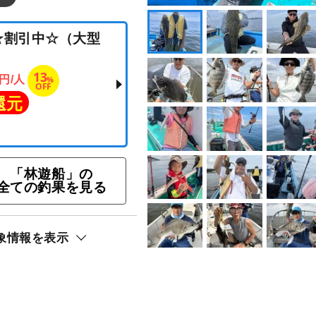
ラン☆割引中☆（大型
500
13
円/人
%
「林遊船」の
OFF
全ての釣果を見る
ト還元
象情報を表示