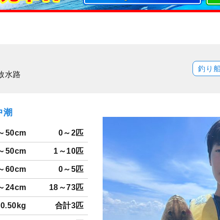
釣り
放水路
中潮
～50cm
0～2匹
～50cm
1～10匹
～60cm
0～5匹
～24cm
18～73匹
0.50kg
合計3匹