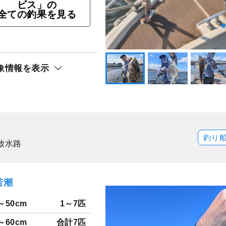
ビス」の
全ての釣果を見る
レギュラー＜午前＞プラ
象情報を表示
ト還元
アジ（マアジ）
釣り
放水路
若潮
～50cm
1～7匹
～60cm
合計7匹