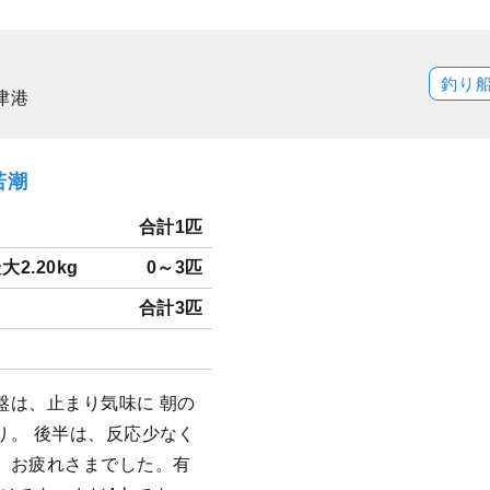
釣り
津港
若潮
合計1匹
大2.20kg
0～3匹
合計3匹
盤は、止まり気味に 朝の
り。 後半は、反応少なく
、お疲れさまでした。有