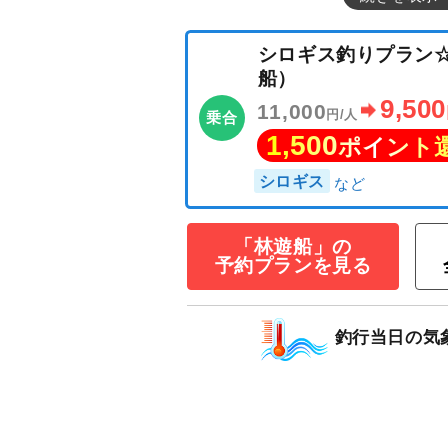
シロギス釣りプ
船）
9,
11,000
円/人
「林遊船」の
乗合
予約プランを見る
1,500
ポイン
シロギス
釣行当日の気