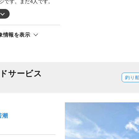
ジです。まだ4人です。
象情報を表示
ドサービス
釣り
若潮