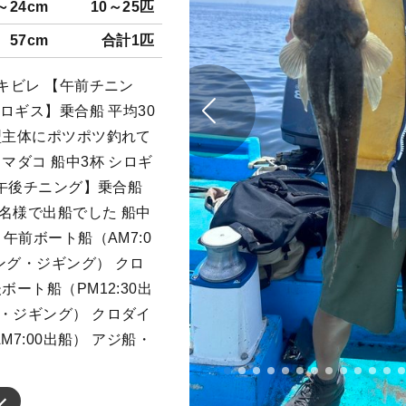
～24cm
10～25匹
57cm
合計1匹
キビレ 【午前チニン
シロギス】乗合船 平均30
型主体にポツポツ釣れて
マダコ 船中3杯 シロギ
【午後チニング】乗合船
1名様で出船でした 船中
 午前ボート船（AM7:0
ング・ジギング） クロ
ート船（PM12:30出
・ジギング） クロダイ
M7:00出船） アジ船・