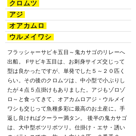
クロムツ
アジ
オアカムロ
ウルメイワシ
フラッシャーサビキ五目～鬼カサゴのリレーへ
出船。 Fサビキ五目は、お刺身サイズ交じって
型は良かったですが、単発でした５～２０匹く
らい。その後のクロムツは、中小型で小ぶりし
たが４点５点掛けもありました。アジもゾロゾ
ロ～と食ってきて、オアカムロアジ・ウルメイ
ワシも交じって魚種多彩に最高のお土産に。手
返し良ければクーラー満タン。 後半の鬼カサゴ
は、大中型ポツリポツリ。仕掛け・エサ・誘い