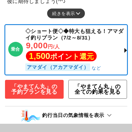
後に期待しましょう(^^♪
続きを表示
◇ショート便◇◆特大も狙える！アマダ
イ釣りプラン（7/2～8/31）
9,000
円/人
乗合
1,500
ポイント還元
アマダイ（アカアマダイ）
「やまてん丸」の
「やまてん丸」の
予約プランを見る
全ての釣果を見る
釣行当日の気象情報を表示