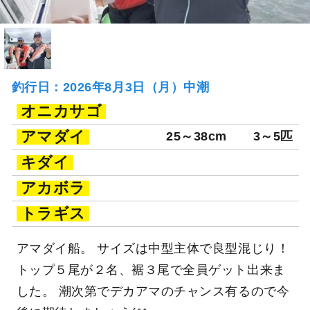
釣行日：2026年8月3日（月）中潮
オニカサゴ
アマダイ
25～38cm
3～5匹
キダイ
アカボラ
トラギス
アマダイ船。 サイズは中型主体で良型混じり！
トップ５尾が２名、裾３尾で全員ゲット出来ま
した。 潮次第でデカアマのチャンス有るので今