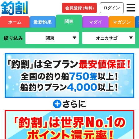
会員登録
ログイン
（無料）
関東
ホーム
最新釣果
マダイ
マガジン
絞り込み
関東
オニカサゴ