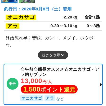
釣行日：2026年8月8日（土）若潮
オニカサゴ
2.20kg
合計1匹
アラ
0.30～3.10kg
0～3匹
終始流れ早く苦戦。カンコ、メダイ、ホウボ
ウ。
続きを表示
◇午前◇船長オススメ☆オニカサゴ・ア
ラ釣りプラン
13,000
円/人
乗合
1,500
ポイント還元
オニカサゴ
アラ