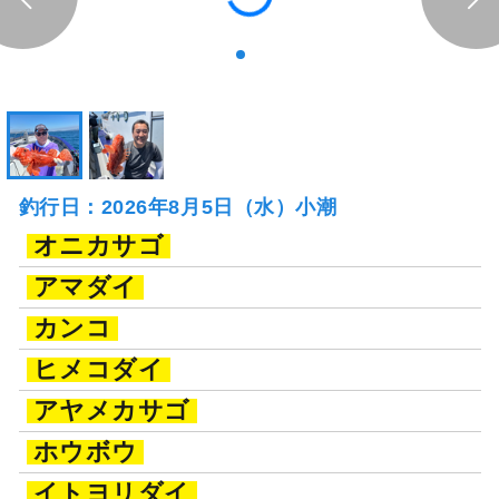
釣行日：2026年8月5日（水）小潮
オニカサゴ
アマダイ
カンコ
ヒメコダイ
アヤメカサゴ
ホウボウ
イトヨリダイ