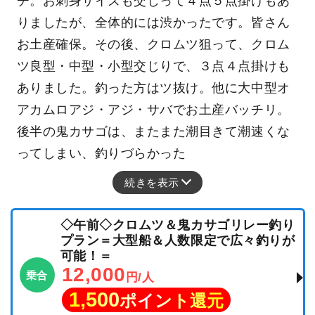
チ。お刺身サイズも交じって４点５点掛けもあ
りましたが、全体的には渋かったです。皆さん
お土産確保。その後、クロムツ狙って、クロム
ツ良型・中型・小型交じりで、３点４点掛けも
ありました。釣った方はツ抜け。他に大中型オ
アカムロアジ・アジ・サバでお土産バッチリ。
後半の鬼カサゴは、またまた潮目きて潮速くな
ってしまい、釣りづらかった
続きを表示
◇午前◇クロムツ＆鬼カサゴリレー釣り
プラン＝大型船＆人数限定で広々釣りが
可能！＝
12,000
乗合
円/人
1,500
ポイント還元