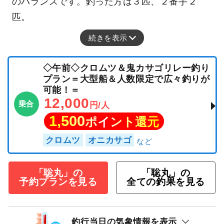
のバランスです。釣った方は３匹、２番手２
匹。
続きを表示
◇午前◇クロムツ＆鬼カサゴリレー釣り
プラン＝大型船＆人数限定で広々釣りが
可能！＝
12,000
乗合
円/人
1,500
ポイント還元
クロムツ
オニカサゴ
「聡丸」の
「聡丸」の
予約プランを見る
全ての釣果を見る
釣行当日の気象情報を表示