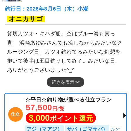
釣行日：2026年8月6日（木）小潮
オニカサゴ
貸切カツオ・キハダ船。空はブルー海も真っ
青。 浜崎あゆみさんでも流しながらみたいなク
ルージング日。カツオ釣れてるみたいな幻想を
抱いて後半は五目釣りして終了。みたいな日。
ありがとうございました^_^
続きを表示
☆平日☆釣り物が選べる仕立プラン
57,500
円/隻
仕立
3,000
ポイント還元
アジ（マアジ）
サバ（ゴマサバ）