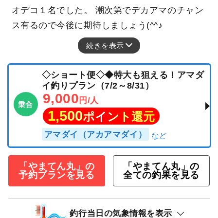
オデコ１名でした。 潮次第でデカアマのチャン
ス有るので今後に期待しましょう(^^♪
続きを表示
◇ショート便◇◆特大も狙える！アマダ
イ釣りプラン（7/2～8/31）
9,000
円/人
乗合
1,500
ポイント還元
アマダイ（アカアマダイ）
「やまてん丸」の
「やまてん丸」の
予約プランを見る
全ての釣果を見る
釣行当日の気象情報を表示