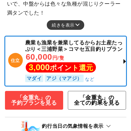
いで、中盤からは色々な魚種が混じりクーラー
満タンでした！
続きを表示
農業も漁業を兼業してるからお土産たっ
ぷり＜三浦野菜＞コマセ五目釣りプラン
60,000
円/隻
仕立
3,000
ポイント還元
マダイ
アジ（マアジ）
「金重丸」の
「金重丸」の
予約プランを見る
全ての釣果を見る
釣行当日の気象情報を表示