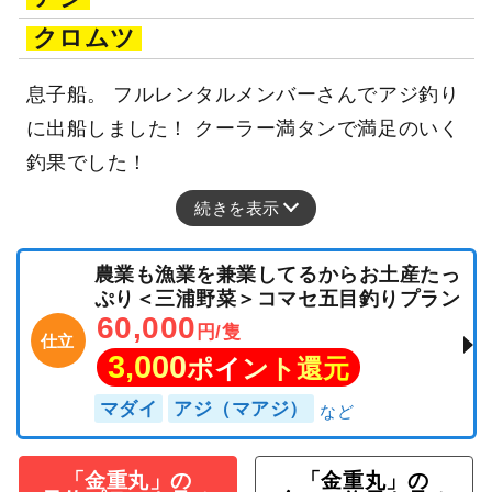
クロムツ
息子船。 フルレンタルメンバーさんでアジ釣り
に出船しました！ クーラー満タンで満足のいく
釣果でした！
続きを表示
農業も漁業を兼業してるからお土産たっ
ぷり＜三浦野菜＞コマセ五目釣りプラン
60,000
円/隻
仕立
3,000
ポイント還元
マダイ
アジ（マアジ）
「金重丸」の
「金重丸」の