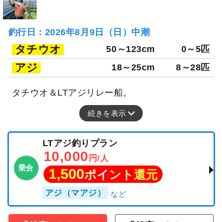
釣行日：2026年8月9日（日）中潮
タチウオ
50～123cm
0～5匹
アジ
18～25cm
8～28匹
タチウオ＆LTアジリレー船。
続きを表示
LTアジ釣りプラン
10,000
円/人
乗合
1,500
ポイント還元
アジ（マアジ）