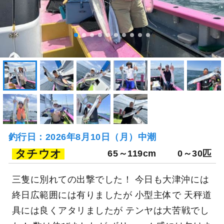
釣行日：2026年8月10日（月）中潮
タチウオ
65～119cm
0～30匹
三隻に別れての出撃でした！ 今日も大津沖には
終日広範囲には有りましたが 小型主体で 天秤道
具には良くアタリましたが テンヤは大苦戦でし