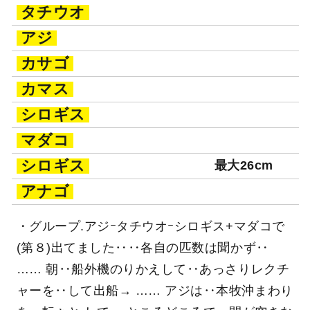
タチウオ
アジ
カサゴ
カマス
シロギス
マダコ
シロギス
最大26cm
アナゴ
・グループ.アジｰタチウオｰシロギス+マダコで
(第８)出てました‥‥各自の匹数は聞かず‥
…… 朝‥船外機のりかえして‥あっさりレクチ
ャーを‥して出船→ …… アジは‥本牧沖まわり