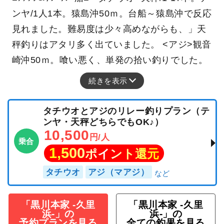
ンヤ/1人1本。猿島沖50ｍ。台船～猿島沖で反応
見れました。難易度は少々高めながらも、」天
秤釣りはアタリ多く出ていました。 <アジ>観音
崎沖50ｍ。喰い悪く、単発の拾い釣りでした。
続きを表示
タチウオとアジのリレー釣りプラン（テ
ンヤ・天秤どちらでもOK♪）
10,500
円/人
乗合
1,500
ポイント還元
タチウオ
アジ（マアジ）
「黒川本家 -久里
「黒川本家 -久里
浜-」の
浜-」の
予約プランを見る
全ての釣果を見る