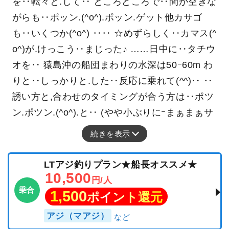
を‥転々と.して‥ ところどころで‥間が空きな
がらも‥ポッン.(^o^).ポッン.ゲット他カサゴ
も‥いくつか(^o^) ‥‥ ☆めずらしく‥カマス(^
o^)が.けっこう‥まじった♪ ……日中に‥タチウ
オを‥ 猿島沖の船団まわりの水深は50ｰ60m わ
りと‥しっかりと.した‥反応に乗れて(^^)‥ ‥
誘い方と,合わせのタイミングが合う方は‥ポツ
ン.ポツン.(^o^).と‥ (やや小ぶりにｰまぁまぁサ
続きを表示
LTアジ釣りプラン★船長オススメ★
10,500
円/人
乗合
1,500
ポイント還元
アジ（マアジ）