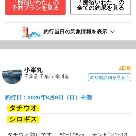
「船宿いわた」の
「船宿いわた」の
予約プランを見る
全ての釣果を見る
釣行当日の気象情報を表示
2日前
小峯丸
千葉県 千葉市 寒川港
釣り船詳細を見る
釣行日：2026年8月9日（日）中潮
タチウオ
シロギス
タチウオ釣りです。 60~108㎝、 テンビン1~13