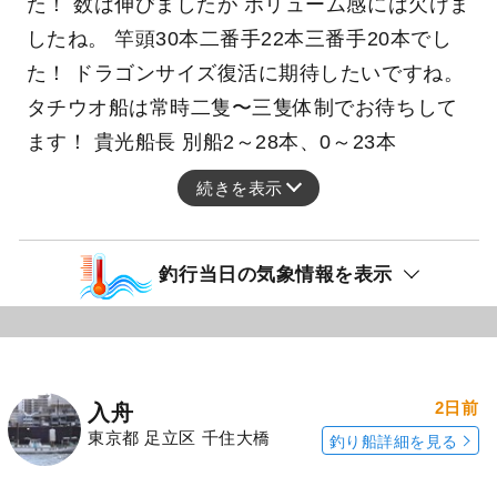
た！ 数は伸びましたが ボリューム感には欠けま
したね。 竿頭30本二番手22本三番手20本でし
た！ ドラゴンサイズ復活に期待したいですね。
タチウオ船は常時二隻〜三隻体制でお待ちして
ます！ 貴光船長 別船2～28本、0～23本
続きを表示
釣行当日の気象情報を表示
2日前
入舟
東京都 足立区 千住大橋
釣り船詳細を見る