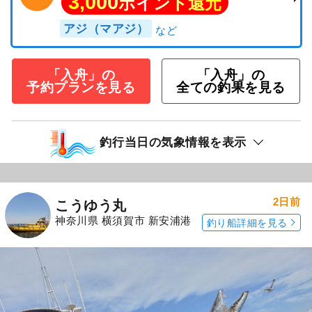
3,000
ポイント還元
アジ（マアジ）
「入舟」の
「入舟」の
予約プランを見る
全ての釣果を見る
釣行当日の気象情報を表示
2日前
こうゆう丸
神奈川県 横須賀市 新安浦港
釣り船詳細を見る