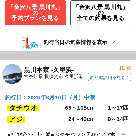
「金沢八景 黒川丸」
「金沢八景 黒川丸」
の
の
予約プランを見る
全ての釣果を見る
釣行当日の気象情報を表示
1日前
黒川本家 -久里浜-
神奈川県 横須賀市 久里浜港
釣り船詳細を見る
釣行日：2026年8月10日（月）中潮
タチウオ
65～105cm
1～17匹
アジ
24～40cm
0～14匹
■ﾀﾁｳｵ＆ｱｼﾞﾘﾚｰ船■ <タチウオ>天秤/1-17本。テ