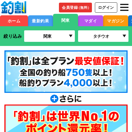
会員登録
ログイン
（無料）
関東
ホーム
最新釣果
マダイ
マガジン
絞り込み
関東
タチウオ