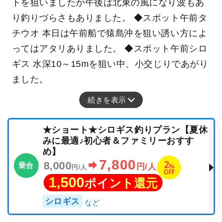
トを狙いましたが午後は北東の風になり波もあ
り釣りづらさもありました。 ◆スポット午前タ
チウオ 本日は午前船で猿島沖を狙い誘い方によ
ってはアタリありました。 ◆スポット午前シロ
ギス 水深10～15mを狙い中、小交じりであがり
ました。
続きを表示
★ショート★シロギス釣りプラン【夏休
みに最適♪初心者＆ファミリーおすす
め】
7,800
2
8,000
乗合
%
円/人
円/人
OFF
1,500
ポイント還元
シロギス