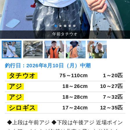
釣行日：2026年8月10日（月）中潮
タチウオ
75～110cm
1～20匹
アジ
18～26cm
10～27匹
アジ
18～28cm
7～32匹
シロギス
17～24cm
12～35匹
◆上段は午前アジ ◆下段は午後アジ 近場ポイン