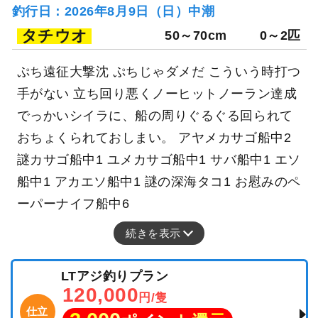
釣行日：2026年8月9日（日）中潮
タチウオ
50～70cm
0～2匹
ぷち遠征大撃沈 ぷちじゃダメだ こういう時打つ
手がない 立ち回り悪くノーヒットノーラン達成
でっかいシイラに、船の周りぐるぐる回られて
おちょくられておしまい。 アヤメカサゴ船中2
謎カサゴ船中1 ユメカサゴ船中1 サバ船中1 エソ
船中1 アカエソ船中1 謎の深海タコ1 お慰みのペ
ーパーナイフ船中6
続きを表示
LTアジ釣りプラン
120,000
円/隻
仕立