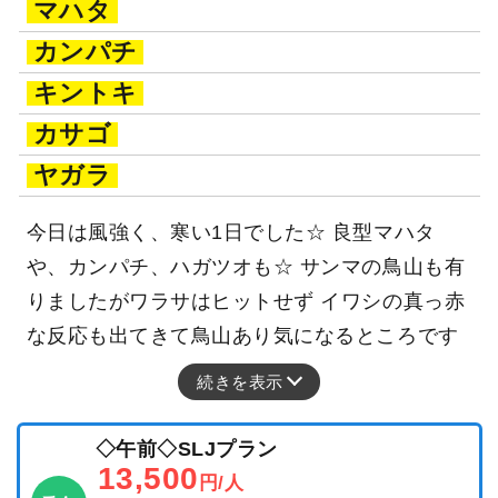
マハタ
カンパチ
キントキ
カサゴ
ヤガラ
今日は風強く、寒い1日でした☆ 良型マハタ
や、カンパチ、ハガツオも☆ サンマの鳥山も有
りましたがワラサはヒットせず イワシの真っ赤
な反応も出てきて鳥山あり気になるところです
続きを表示
◇午前◇SLJプラン
13,500
円/人