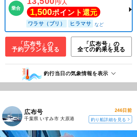
13,500
円/人
乗合
1,500
ポイント還元
ワラサ（ブリ）
ヒラマサ
「広布号」の
「広布号」の
予約プランを見る
全ての釣果を見る
釣行当日の気象情報を表示
246日前
広布号
千葉県 いすみ市 大原港
釣り船詳細を見る