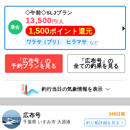
◇午前◇SLJプラン
13,500
円/人
乗合
1,500
ポイント還元
ワラサ（ブリ）
ヒラマサ
「広布号」の
「広布号」の
予約プランを見る
全ての釣果を見る
釣行当日の気象情報を表示
248日前
広布号
千葉県 いすみ市 大原港
釣り船詳細を見る