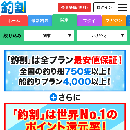
会員登録
ログイン
（無料）
関東
ホーム
最新釣果
マダイ
マガジン
絞り込み
関東
ハガツオ