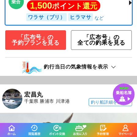
乗合
1,500
ポイント還元
ワラサ（ブリ）
ヒラマサ
「広布号」の
「広布号」の
予約プランを見る
全ての釣果を見る
釣行当日の気象情報を表示
249日前
宏昌丸
千葉県 勝浦市 川津港
釣り船詳細を見る