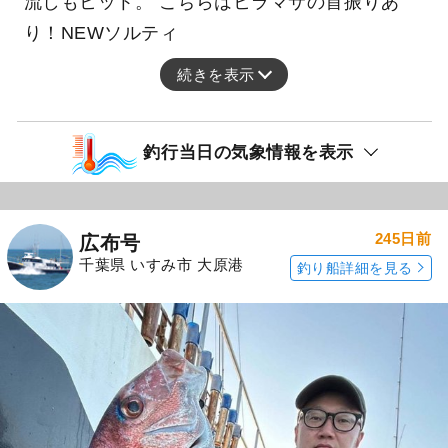
流しもヒット。 こちらはヒラマサの首振りあ
り！NEWソルティ
続きを表示
釣行当日の気象情報を表示
245日前
広布号
千葉県 いすみ市 大原港
釣り船詳細を見る