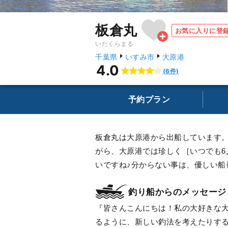
板倉丸
お気に入りに登
いたくらまる
千葉県
いすみ市
大原港
4.0
(6件)
予約プラン
板倉丸は大原港から出船しています
がら、大原港では珍しく［いつでも
いですね♪分からない事は、優しい船
釣り船からのメッセージ
皆さんこんにちは！私の大好きな
るように、新しい釣法を考えたりす