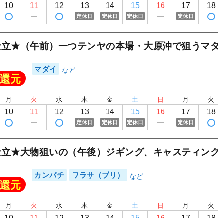
板倉丸
10
11
12
13
14
15
16
17
18
定休日
定休日
定休日
定休日
仕立★（午前）一つテンヤの本場・大原沖で狙うマ
マダイ
還元
月
火
水
木
金
土
日
月
火
10
11
12
13
14
15
16
17
18
定休日
定休日
定休日
定休日
仕立★大物狙いの（午後）ジギング、キャスティン
カンパチ
ワラサ（ブリ）
還元
月
火
水
木
金
土
日
月
火
10
11
12
13
14
15
16
17
18