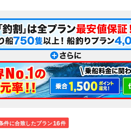
16
条件に合致したプラン
件