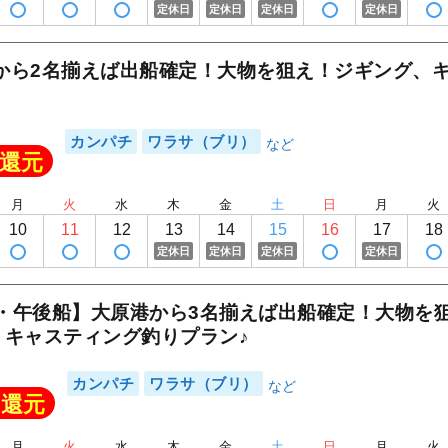
1
/
20
定休日
定休日
定休日
定休日
から2名揃えば出船確定！大物を狙え！ジギング、
カンパチ
ワラサ（ブリ）
還元
月
火
水
木
金
土
日
月
火
10
11
12
13
14
15
16
17
18
定休日
定休日
定休日
定休日
・午後船】大原港から3名揃えば出船確定！大物を
、キャスティング釣りプラン♪
カンパチ
ワラサ（ブリ）
還元
月
火
水
木
金
土
日
月
火