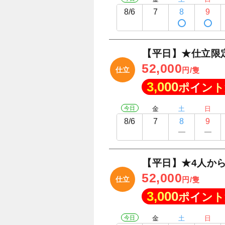
8/6
7
8
9
【平日】★仕立限
52,000
仕立
円/隻
3,000
ポイント
今日
金
土
日
8/6
7
8
9
【平日】★4人か
52,000
仕立
円/隻
3,000
ポイント
今日
金
土
日