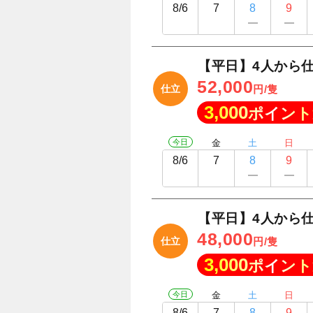
8/6
7
8
9
【平日】4人から
52,000
仕立
円/隻
3,000
ポイント
今日
金
土
日
8/6
7
8
9
【平日】4人から
48,000
仕立
円/隻
3,000
ポイント
今日
金
土
日
8/6
7
8
9