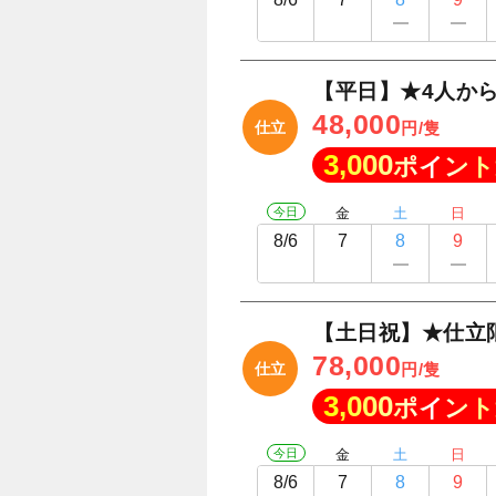
【平日】★4人か
48,000
仕立
円/隻
3,000
ポイント
今日
金
土
日
8/6
7
8
9
【土日祝】★仕立
78,000
仕立
円/隻
3,000
ポイント
今日
金
土
日
8/6
7
8
9