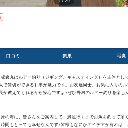
1
/
20
録
口コミ
釣果
写真
。板倉丸はルアー釣り（ジギング、キャスティング）を主体とし
6人で貸切ができる］事が魅力です。お友達同士、お気に入りのル
長が教えてくれるから安心ですよ♪ぜひ外房のルアー釣りを楽し
大原の海に、皆さんをご案内して、満足行くまでお魚を釣って頂
る時間もとっても幸せなんです♪皆様もなにかアイデアが有れば、