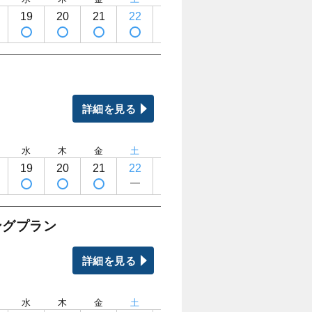
19
20
21
22
23
24
25
26
詳細を見る
水
木
金
土
日
月
火
水
19
20
21
22
23
24
25
26
ングプラン
詳細を見る
水
木
金
土
日
月
火
水