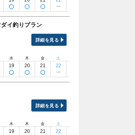
マダイ釣りプラン
詳細を見る
水
木
金
土
日
月
火
水
19
20
21
22
23
24
25
26
詳細を見る
水
木
金
土
日
月
火
水
19
20
21
22
23
24
25
26