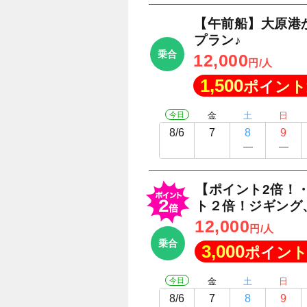
【午前船】大原港
プラン♪
乗合
12,000
円/人
1,500
ポイント
今日
金
土
日
8/6
7
8
9
【ポイント2倍！
ト２倍！ジギング
12,000
円/人
乗合
3,000
ポイント
今日
金
土
日
8/6
7
8
9