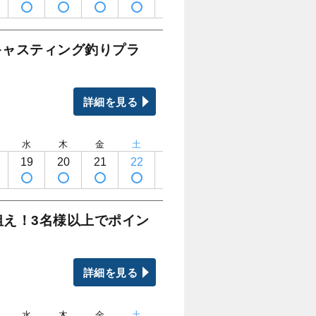
キャスティング釣りプラ
詳細を見る
水
木
金
土
日
月
火
水
19
20
21
22
23
24
25
26
狙え！3名様以上でポイン
詳細を見る
水
木
金
土
日
月
火
水