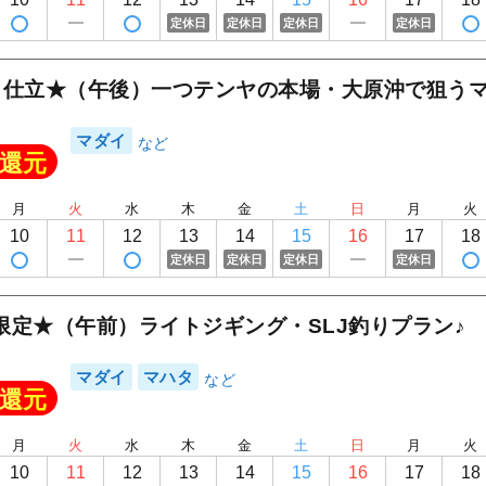
定休日
定休日
定休日
定休日
ら仕立★（午後）一つテンヤの本場・大原沖で狙う
マダイ
還元
月
火
水
木
金
土
日
月
火
10
11
12
13
14
15
16
17
18
定休日
定休日
定休日
定休日
限定★（午前）ライトジギング・SLJ釣りプラン♪
マダイ
マハタ
還元
月
火
水
木
金
土
日
月
火
10
11
12
13
14
15
16
17
18