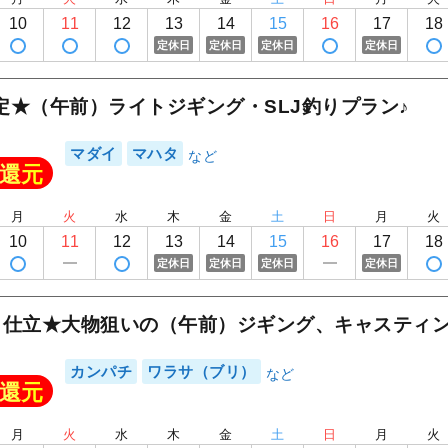
10
11
12
13
14
15
16
17
18
定休日
定休日
定休日
定休日
定★（午前）ライトジギング・SLJ釣りプラン♪
マダイ
マハタ
還元
月
火
水
木
金
土
日
月
火
10
11
12
13
14
15
16
17
18
定休日
定休日
定休日
定休日
ら仕立★大物狙いの（午前）ジギング、キャスティ
カンパチ
ワラサ（ブリ）
還元
月
火
水
木
金
土
日
月
火