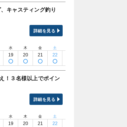
グ、キャスティング釣り
詳細を見る
水
木
金
土
日
月
火
水
19
20
21
22
23
24
25
26
狙え！３名様以上でポイン
詳細を見る
水
木
金
土
日
月
火
水
19
20
21
22
23
24
25
26