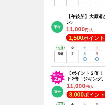
【午後船】大原港
ン♪
乗合
11,000
円/人
1,500
ポイント
今日
金
土
日
8/6
7
8
9
【ポイント２倍！
ト2倍！ジギング
11,000
円/人
乗合
3,000
ポイント
今日
金
土
日