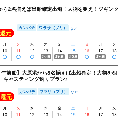
から2名揃えば出船確定出船！大物を狙え！ジギン
カンパチ
ワラサ（ブリ）
還元
月
火
水
木
金
土
日
月
火
10
11
12
13
14
15
16
17
18
定休日
定休日
定休日
定休日
・午前船】大原港から3名揃えば出船確定！大物を
、キャスティング釣りプラン♪
カンパチ
ワラサ（ブリ）
還元
月
火
水
木
金
土
日
月
火
10
11
12
13
14
15
16
17
18