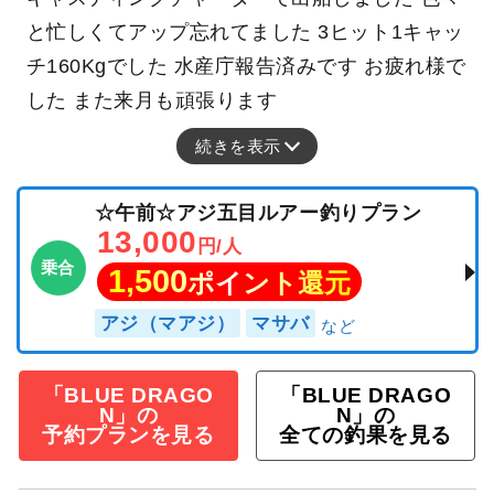
と忙しくてアップ忘れてました 3ヒット1キャッ
チ160Kgでした 水産庁報告済みです お疲れ様で
した また来月も頑張ります
続きを表示
☆午前☆アジ五目ルアー釣りプラン
13,000
円/人
乗合
1,500
ポイント還元
アジ（マアジ）
マサバ
「BLUE DRAGO
「BLUE DRAGO
N」の
N」の
予約プランを見る
全ての釣果を見る