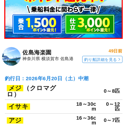
49日前
佐島海楽園
神奈川県 横須賀市 佐島港
釣り船詳細を見る
釣行日：2026年6月20日（土）中潮
メジ
（クロマグ
0～8匹
ロ）
18～30c
0～12
イサキ
m
匹
16～36c
アジ
0～7匹
m