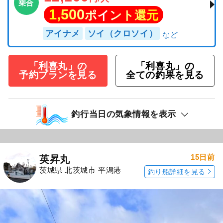
乗合
1,500
ポイント還元
アイナメ
ソイ（クロソイ）
「利喜丸」の
「利喜丸」の
予約プランを見る
全ての釣果を見る
釣行当日の気象情報を表示
15日前
英昇丸
茨城県 北茨城市 平潟港
釣り船詳細を見る