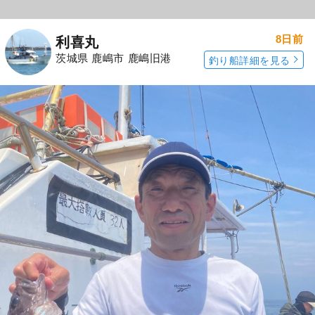
8日前
利喜丸
茨城県 鹿嶋市 鹿嶋旧港
釣り船詳細を見る