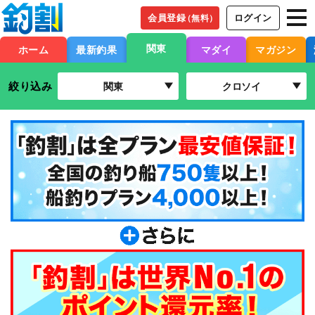
会員登録
ログイン
（無料）
関東
ホーム
最新釣果
マダイ
マガジン
絞り込み
関東
クロソイ