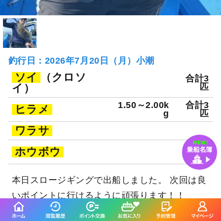
釣行日：2026年7月20日（月）小潮
ソイ
（クロソ
合計3
イ）
匹
1.50～2.00k
合計3
ヒラメ
g
匹
ワラサ
合計6
ホウボウ
匹
本日スロージギングで出船しました。 次回は良
いポイントに行けるように頑張ります！！
続きを表示