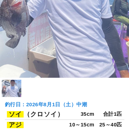
釣行日：2026年8月1日（土）中潮
ソイ
（クロソイ）
35cm
合計1匹
アジ
10～15cm
25～40匹