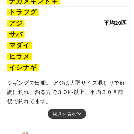
チカメキントキ
トラフグ
アジ
平均20匹
サバ
マダイ
ヒラメ
イシナギ
ジギングで出船。 アジは大型サイズ混じりで好
調に釣れ、釣る方で３０匹以上、平均２０匹前
後で釣れてます。
続きを表示