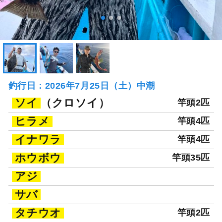
釣行日：2026年7月25日（土）中潮
ソイ
（クロソイ）
竿頭2匹
ヒラメ
竿頭4匹
イナワラ
竿頭4匹
ホウボウ
竿頭35匹
アジ
サバ
タチウオ
竿頭2匹