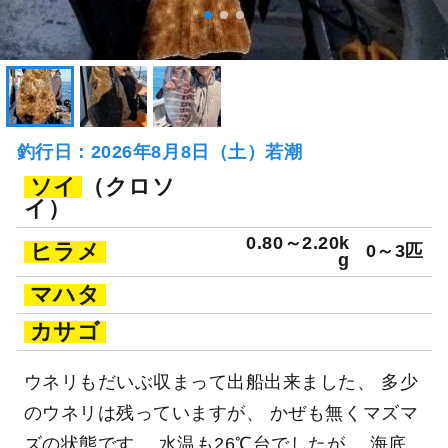
釣行日：2026年8月8日（土）若潮
ソイ
（クロソ
イ）
0.80～2.20k
ヒラメ
0～3匹
g
マハタ
カサゴ
ウネリもだいぶ収まって出船出来ました、 多少
のウネリは残っていますが、 かぜも無くマズマ
ズの状態です、 水温も26℃台でしたが、 海底