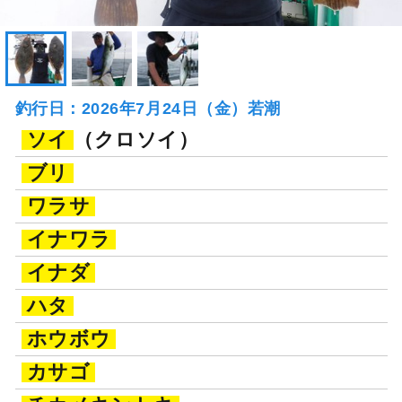
釣行日：2026年7月24日（金）若潮
ソイ
（クロソイ）
ブリ
ワラサ
イナワラ
イナダ
ハタ
ホウボウ
カサゴ