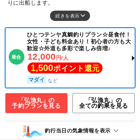
りに出船します。
続きを表示
ひとつテンヤ真鯛釣りプラン☆昼食付！
女性・子ども料金あり！初心者の方も大
歓迎☆外道も多彩で楽しみ倍増♪
12,000
乗合
円/人
1,500
ポイント還元
マダイ
「弘漁丸」の
「弘漁丸」の
予約プランを見る
全ての釣果を見る
釣行当日の気象情報を表示