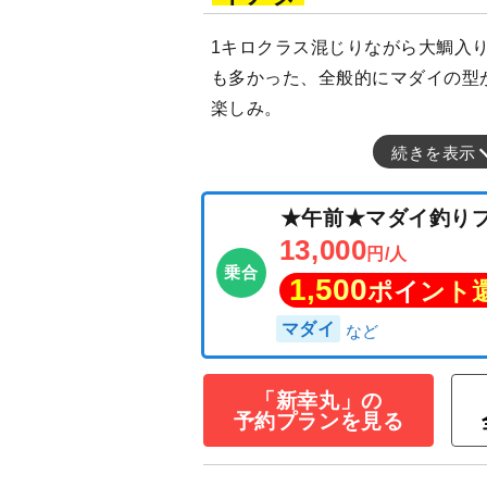
1キロクラス混じりながら大鯛入
も多かった、全般的にマダイの型
楽しみ。
続きを表示
「新幸丸」の
★午前★マダイ
予約プランを見る
13,000
円/人
乗合
1,500
ポイン