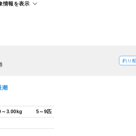
象情報を表示
釣り
港
長潮
0～3.00kg
5～9匹