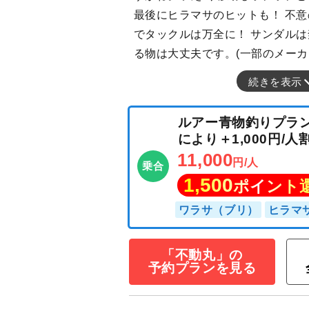
最後にヒラマサのヒットも！ 不
でタックルは万全に！ サンダル
る物は大丈夫です。(一部のメーカ
続きを表示
ルアー青物釣り
により＋1,000
11,000
円/人
乗合
1,500
ポイン
「不動丸」の
予約プランを見る
ワラサ（ブリ）
ヒ