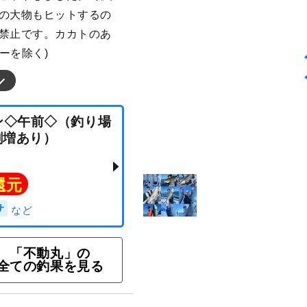
意の大物もヒットするの
は禁止です。カカトのあ
ーを除く)
プラン◇午前◇（釣り場
円/人割増あり）
ト還元
「不動丸」の
全ての釣果を見る
ラマサ