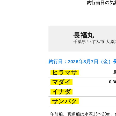
釣行当日の気
マダイ
長福丸
千葉県 いすみ市 大原
釣行日：2026年8月7日（金）
ヒラマサ
マダイ
0.
イナダ
サンパク
午前船。真鯛船は水深13〜20m