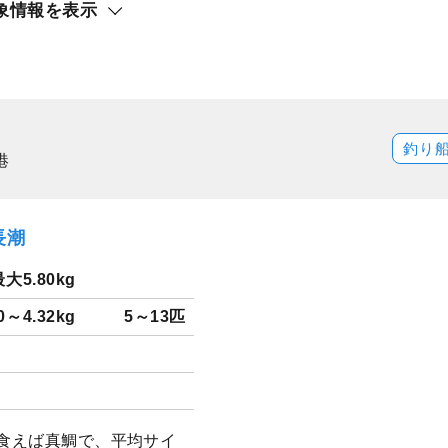
象情報を表示
釣り
港
長潮
最大5.80kg
30～4.32kg
5～13匹
。食えば真鯛で、平均サイ