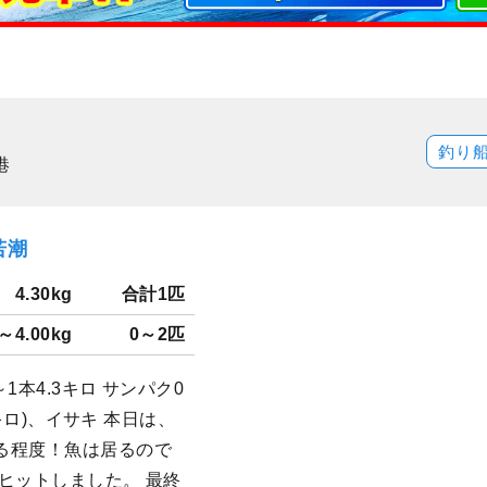
釣り
港
若潮
4.30kg
合計1匹
0～4.00kg
0～2匹
1本4.3キロ サンパク0
3キロ)、イサキ 本日は、
る程度！魚は居るので
ヒットしました。 最終