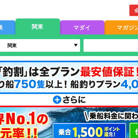
関東
果
マダイ
マガジ
関東