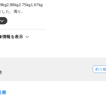
2.88kg2.75kg1.67kg
れました。濁り。
象情報を表示
釣り
港
長潮