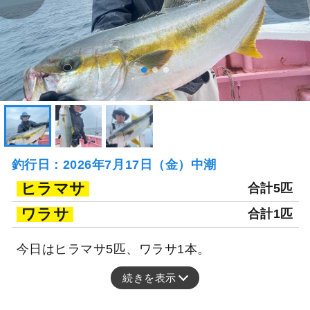
釣行日：2026年7月17日（金）中潮
ヒラマサ
合計5匹
ワラサ
合計1匹
今日はヒラマサ5匹、ワラサ1本。
続きを表示