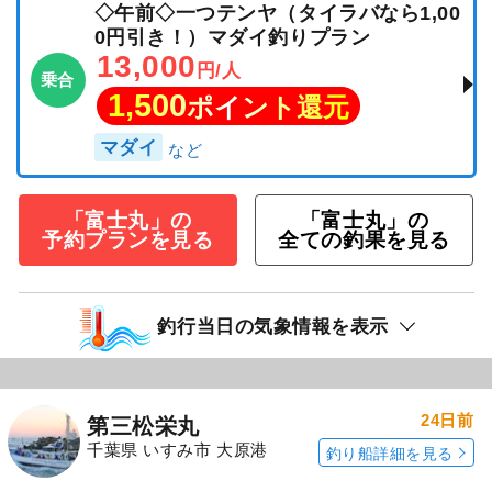
◇午前◇一つテンヤ（タイラバなら1,00
0円引き！）マダイ釣りプラン
13,000
円/人
乗合
1,500
ポイント還元
マダイ
「富士丸」の
「富士丸」の
予約プランを見る
全ての釣果を見る
釣行当日の気象情報を表示
24日前
第三松栄丸
千葉県 いすみ市 大原港
釣り船詳細を見る