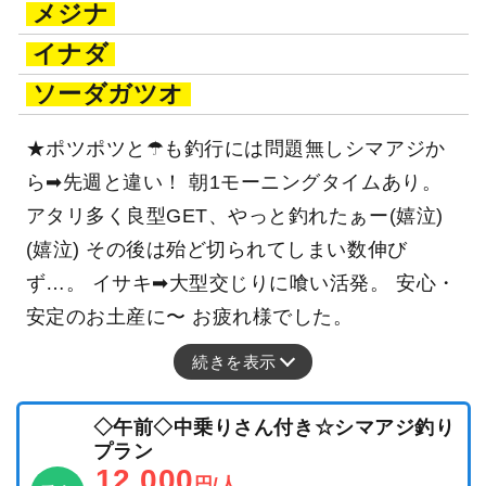
メジナ
イナダ
ソーダガツオ
★ポツポツと☂も釣行には問題無しシマアジか
ら➡先週と違い！ 朝1モーニングタイムあり。
アタリ多く良型GET、やっと釣れたぁー(嬉泣)
(嬉泣) その後は殆ど切られてしまい数伸び
ず…。 イサキ➡大型交じりに喰い活発。 安心・
安定のお土産に〜 お疲れ様でした。
続きを表示
◇午前◇中乗りさん付き☆シマアジ釣り
プラン
12,000
円/人