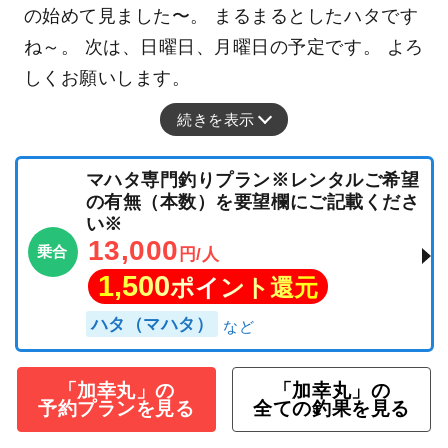
の始めて見ました〜。 まるまるとしたハタです
ね～。 次は、日曜日、月曜日の予定です。 よろ
しくお願いします。
続きを表示
マハタ専門釣りプラン※レンタルご希望
の有無（本数）を要望欄にご記載くださ
い※
13,000
乗合
円/人
1,500
ポイント還元
ハタ（マハタ）
「加幸丸」の
「加幸丸」の
予約プランを見る
全ての釣果を見る