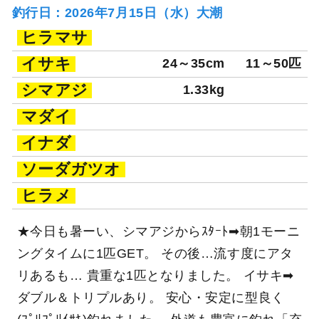
釣行日：2026年7月15日（水）大潮
ヒラマサ
イサキ
24～35cm
11～50匹
シマアジ
1.33kg
マダイ
イナダ
ソーダガツオ
ヒラメ
★今日も暑ーい、シマアジからｽﾀｰﾄ➡朝1モーニ
ングタイムに1匹GET。 その後…流す度にアタ
リあるも… 貴重な1匹となりました。 イサキ➡
ダブル＆トリプルあり。 安心・安定に型良く