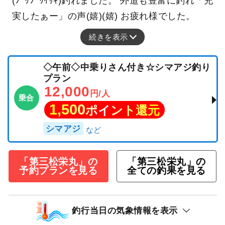
(ﾌﾟﾘﾌﾟﾘｲｻｷ)釣れました。 外道も豊富に釣れ「充
実したぁー」の声(嬉)(嬉) お疲れ様でした。
続きを表示
◇午前◇中乗りさん付き☆シマアジ釣り
プラン
12,000
円/人
乗合
1,500
ポイント還元
シマアジ
「第三松栄丸」の
「第三松栄丸」の
予約プランを見る
全ての釣果を見る
釣行当日の気象情報を表示