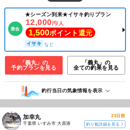
★シーズン到来★イサキ釣りプラン
12,000
円/人
乗合
1,500
ポイント還元
イサキ
「義丸」の
「義丸」の
予約プランを見る
全ての釣果を見る
釣行当日の気象情報を表示
23日前
加幸丸
千葉県 いすみ市 大原港
釣り船詳細を見る