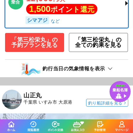
乗合
1,500
ポイント還元
シマアジ
「第三松栄丸」の
「第三松栄丸」の
予約プランを見る
全ての釣果を見る
釣行当日の気象情報を表示
25日前
山正丸
千葉県 いすみ市 大原港
釣り船詳細を見る