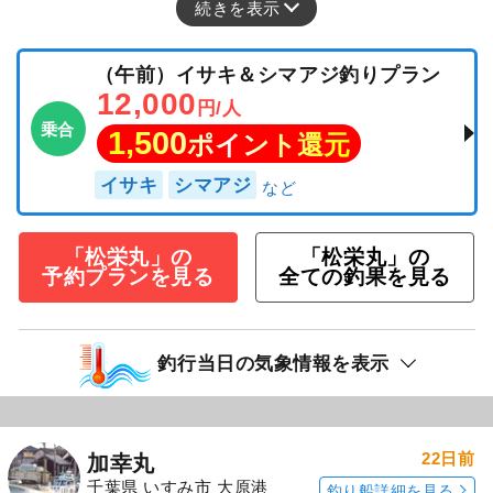
続きを表示
（午前）イサキ＆シマアジ釣りプラン
12,000
円/人
乗合
1,500
ポイント還元
イサキ
シマアジ
「松栄丸」の
「松栄丸」の
予約プランを見る
全ての釣果を見る
釣行当日の気象情報を表示
22日前
加幸丸
千葉県 いすみ市 大原港
釣り船詳細を見る