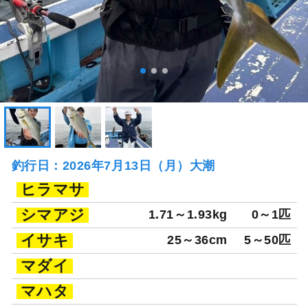
釣行日：2026年7月13日（月）大潮
ヒラマサ
シマアジ
1.71～1.93kg
0～1匹
イサキ
25～36cm
5～50匹
マダイ
マハタ