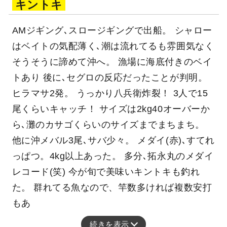
キントキ
AMジギング､スロージギングで出船。 シャロー
はベイトの気配薄く､潮は流れてるも雰囲気なく
そうそうに諦めて沖へ。 漁場に海底付きのベイ
トあり 後に､セグロの反応だったことが判明。
ヒラマサ2発。 うっかり八兵衛炸裂！ 3人で15
尾くらいキャッチ！ サイズは2kg40オーバーか
ら､灘のカサゴくらいのサイズまでまちまち。
他に沖メバル3尾､サバ少々。 メダイ(赤)､すてれ
っぱつ。4kg以上あった。 多分､拓永丸のメダイ
レコード(笑) 今が旬で美味いキントキも釣れ
た。 群れてる魚なので、竿数多ければ複数安打
もあ
続きを表示