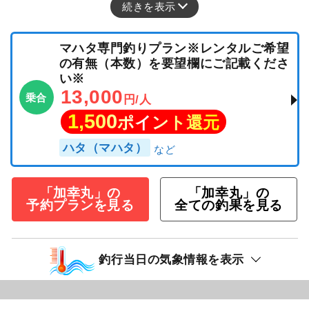
続きを表示
マハタ専門釣りプラン※レンタルご希望
の有無（本数）を要望欄にご記載くださ
い※
13,000
乗合
円/人
1,500
ポイント還元
ハタ（マハタ）
「加幸丸」の
「加幸丸」の
予約プランを見る
全ての釣果を見る
釣行当日の気象情報を表示