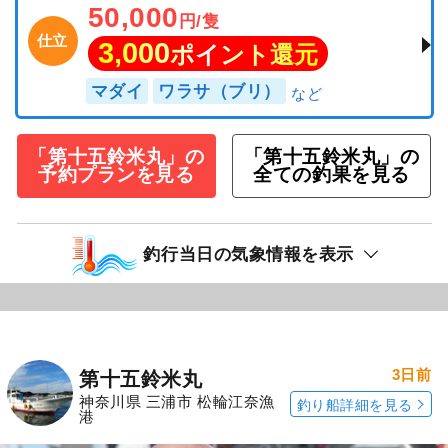
50,000
円/隻
仕立
3,000
ポイント還元
マダイ
ワラサ（ブリ）
「第十五鈴米丸」の
「第十五鈴米丸」の
予約プランを見る
全ての釣果を見る
釣行当日の気象情報を表示
3日前
第十五鈴米丸
神奈川県 三浦市 松輪江奈漁
釣り船詳細を見る
港