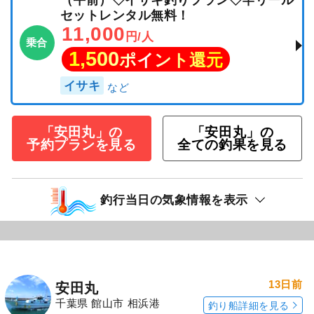
（午前）◇イサキ釣りプラン◇竿リール
セットレンタル無料！
11,000
円/人
乗合
1,500
ポイント還元
イサキ
「安田丸」の
「安田丸」の
予約プランを見る
全ての釣果を見る
釣行当日の気象情報を表示
13日前
安田丸
千葉県 館山市 相浜港
釣り船詳細を見る