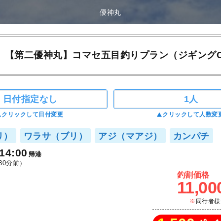
優神丸
【第二優神丸】コマセ五目釣りプラン（ジギングO
日付指定なし
1人
クリックして日付変更
クリックして人数変
リ）
ワラサ（ブリ）
アジ（マアジ）
カンパチ
14:00
帰港
30分前）
釣割価格
11,00
同行者様