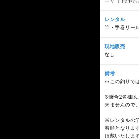
エサ（予約時
レンタル
竿・手巻リール
現地販売
なし
備考
※この釣りでは
※乗合2名様
来ませんので
※レンタルの
着順となりま
頂戴いたしま