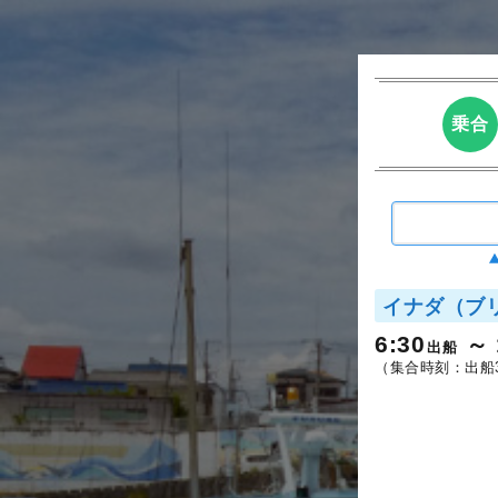
乗合
イナダ（ブ
6:30
出船
（集合時刻：出船