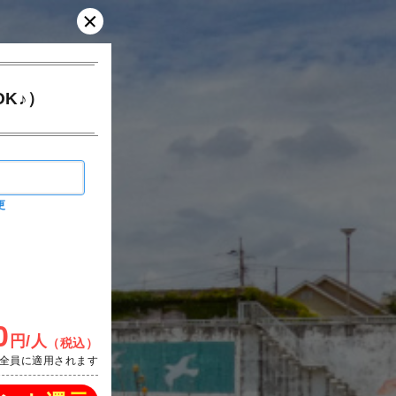
K♪）
更
0
円/人
（税込）
全員に適用されます