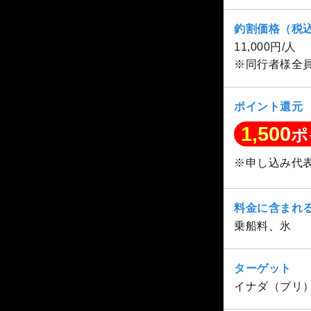
釣割価格（税
11,000円/人
※同行者様全
ポイント還元
1,500
ポ
※申し込み代
料金に含まれ
乗船料、氷
ターゲット
イナダ（ブリ