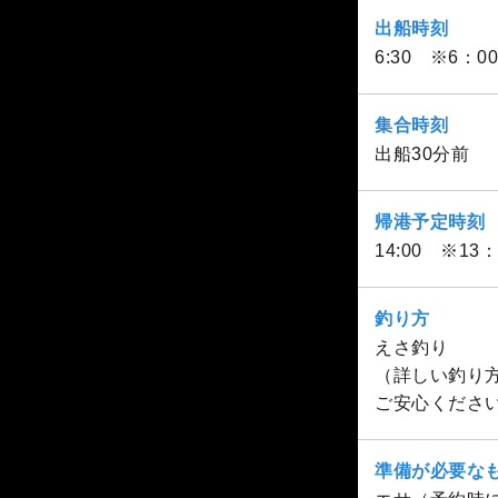
出船時刻
6:30 ※6
集合時刻
出船30分前
帰港予定時刻
14:00 ※1
釣り方
えさ釣り
（詳しい釣り
ご安心くださ
準備が必要な