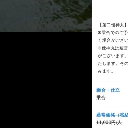
【第二優神丸
※乗合でのご
く場合がござ
※優神丸は運
がございます
たします。そ
みます。
乗合・仕立
乗合
通常価格（税
11,000円/人