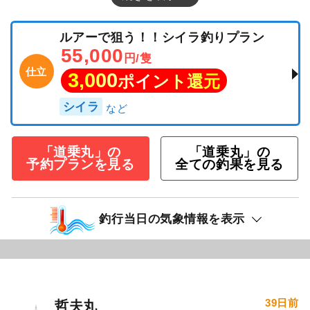
ルアーで狙う！！シイラ釣りプラン
55,000
円/隻
仕立
3,000
ポイント還元
シイラ
「道乗丸」の
「道乗丸」の
予約プランを見る
全ての釣果を見る
釣行当日の気象情報を表示
39日前
哲夫丸