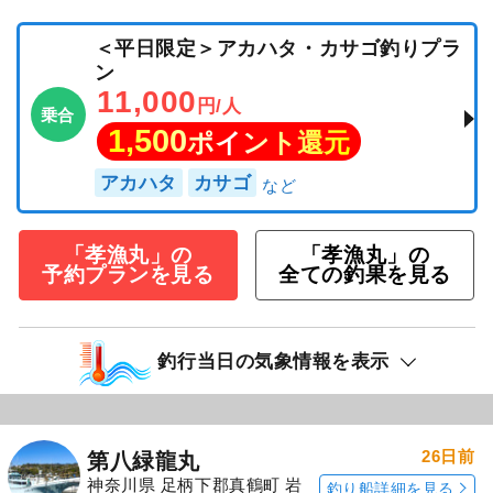
＜平日限定＞アカハタ・カサゴ釣りプラ
ン
11,000
円/人
乗合
1,500
ポイント還元
アカハタ
カサゴ
「孝漁丸」の
「孝漁丸」の
予約プランを見る
全ての釣果を見る
釣行当日の気象情報を表示
26日前
第八緑龍丸
神奈川県 足柄下郡真鶴町 岩
釣り船詳細を見る