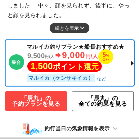
しました。 中々、顔を見られず、後半に、やっ
と顔を見られました。
続きを表示
マルイカ釣りプラン★船長おすすめ★
9,000
5
9,500
%
円/人
円/人
OFF
乗合
1,500
ポイント還元
マルイカ（ケンサキイカ）
「辰丸」の
「辰丸」の
予約プランを見る
全ての釣果を見る
釣行当日の気象情報を表示