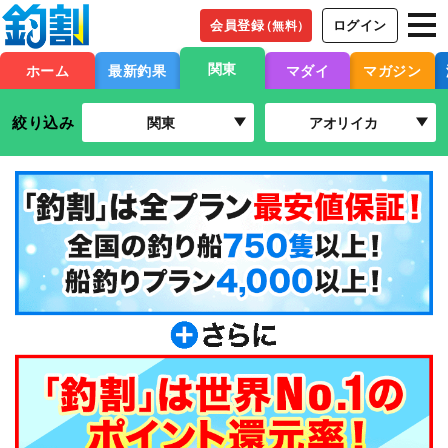
会員登録
ログイン
（無料）
関東
ホーム
最新釣果
マダイ
マガジン
絞り込み
関東
アオリイカ