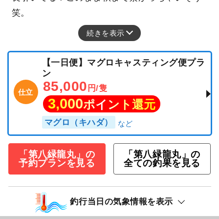
笑。
続きを表示
【一日便】マグロキャスティング便プラ
ン
85,000
円/隻
仕立
3,000
ポイント還元
マグロ（キハダ）
「第八緑龍丸」の
「第八緑龍丸」の
予約プランを見る
全ての釣果を見る
釣行当日の気象情報を表示