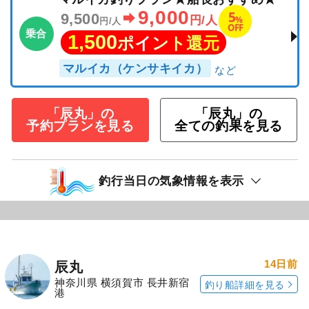
9,000
5
9,500
%
円/人
円/人
OFF
乗合
1,500
ポイント還元
マルイカ（ケンサキイカ）
「辰丸」の
「辰丸」の
予約プランを見る
全ての釣果を見る
釣行当日の気象情報を表示
14日前
辰丸
神奈川県 横須賀市 長井新宿
釣り船詳細を見る
港