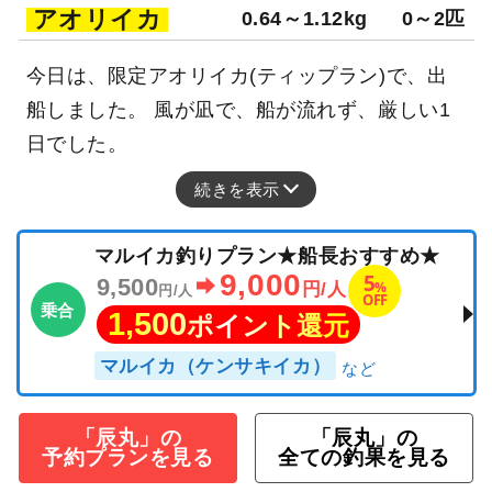
アオリイカ
0.64～1.12kg
0～2匹
今日は、限定アオリイカ(ティップラン)で、出
船しました。 風が凪で、船が流れず、厳しい1
日でした。
続きを表示
マルイカ釣りプラン★船長おすすめ★
9,000
5
9,500
%
円/人
円/人
OFF
乗合
1,500
ポイント還元
マルイカ（ケンサキイカ）
「辰丸」の
「辰丸」の
予約プランを見る
全ての釣果を見る