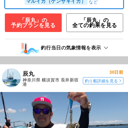
マルイカ（ケンサキイカ）
「辰丸」の
「辰丸」の
予約プランを見る
全ての釣果を見る
釣行当日の気象情報を表示
30日前
辰丸
神奈川県 横須賀市 長井新宿
釣り船詳細を見る
港