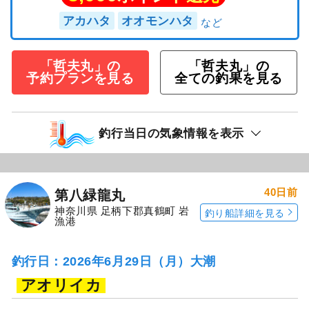
アカハタ
オオモンハタ
「哲夫丸」の
「哲夫丸」の
予約プランを見る
全ての釣果を見る
釣行当日の気象情報を表示
40日前
第八緑龍丸
神奈川県 足柄下郡真鶴町 岩
釣り船詳細を見る
漁港
釣行日：2026年6月29日（月）大潮
アオリイカ