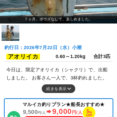
釣行日：2026年7月22日（水）小潮
アオリイカ
0.60～1.20kg
合計3匹
今日は、限定アオリイカ（シャクリ）で、出船
しました。 お客さん一人で、3杯釣れました。
続きを表示
マルイカ釣りプラン★船長おすすめ★
9,000
5
9,500
%
円/人
円/人
OFF