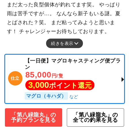
まだ太った良型個体が釣れてます笑。 やっぱり
雨は苦手ですが…。 なんなら新子もいる謎。夏
とばされた？笑。 まだ粘ってみようと思いま
す！ チャレンジャーお待ちしております。
続きを表示
【一日便】マグロキャスティング便プラ
ン
85,000
円/隻
仕立
3,000
ポイント還元
マグロ（キハダ）
「第八緑龍丸」の
「第八緑龍丸」の
予約プランを見る
全ての釣果を見る