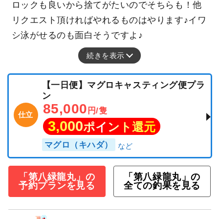
ロックも良いから捨てがたいのでそちらも！他
リクエスト頂ければやれるものはやります♪イワ
シ泳がせるのも面白そうですよ♪
続きを表示
【一日便】マグロキャスティング便プラ
ン
85,000
円/隻
仕立
3,000
ポイント還元
マグロ（キハダ）
「第八緑龍丸」の
「第八緑龍丸」の
予約プランを見る
全ての釣果を見る