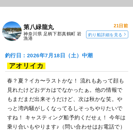
21日前
第八緑龍丸
神奈川県 足柄下郡真鶴町 岩
釣り船詳細を見る
漁港
釣行日：2026年7月18日（土）中潮
アオリイカ
春？夏？イカ〜ラストかな！ 流れもあって顔も
見れたけどおデカはでなかったぁ。他の情報で
もまだまだ出来そうだけど、次は秋かな笑。や
っと湾内騒がしくなってるしそっちやりたいで
すね！ キャスティング船予約くだせぇ！ 今年は
乗り合いもやります♪（問い合わせはお電話で）