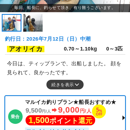
釣行日：2026年7月12日（日）中潮
アオリイカ
0.70～1.10kg
0～3匹
今日は、ティップランで、出船しました。 顔を
見られて、良かったです。
続きを表示
マルイカ釣りプラン★船長おすすめ★
9,000
5
9,500
%
円/人
円/人
OFF
乗合
1,500
ポイント還元