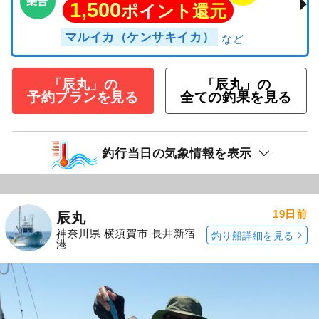
乗合
1,500
ポイント還元
マルイカ（ケンサキイカ）
「辰丸」の
「辰丸」の
予約プランを見る
全ての釣果を見る
釣行当日の気象情報を表示
19日前
辰丸
神奈川県 横須賀市 長井新宿
釣り船詳細を見る
港