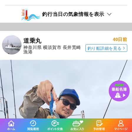
釣行当日の気象情報を表示
40日前
道乗丸
神奈川県 横須賀市 長井荒崎
釣り船詳細を見る
漁港