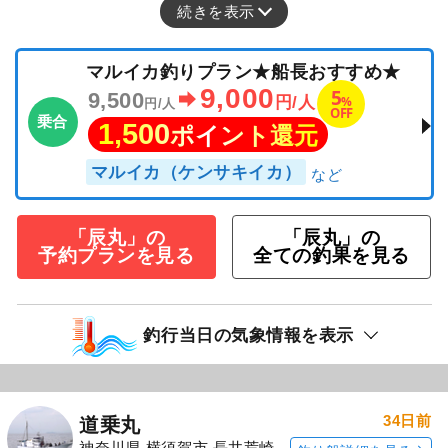
続きを表示
マルイカ釣りプラン★船長おすすめ★
9,000
5
9,500
%
円/人
円/人
OFF
乗合
1,500
ポイント還元
マルイカ（ケンサキイカ）
「辰丸」の
「辰丸」の
予約プランを見る
全ての釣果を見る
釣行当日の気象情報を表示
34日前
道乗丸
神奈川県 横須賀市 長井荒崎