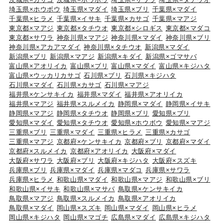
埼玉県×ホウボウ
埼玉県×マダイ
埼玉県×ブリ
千葉県×マダイ
千葉県×ヒラメ
千葉県×イサキ
千葉県×カサゴ
千葉県×マアジ
東京都×マアジ
東京都×タチウオ
東京都×シロギス
東京都×マダコ
東京都×サワラ
神奈川県×マアジ
神奈川県×マダイ
神奈川県×ブリ
神奈川県×アカアマダイ
神奈川県×タチウオ
新潟県×マダイ
新潟県×ブリ
新潟県×マアジ
新潟県×キダイ
新潟県×ゴマサバ
富山県×アオリイカ
富山県×ブリ
富山県×マダイ
富山県×キジハタ
富山県×ウッカリカサゴ
石川県×ブリ
石川県×キジハタ
石川県×マダイ
石川県×カサゴ
石川県×マアジ
福井県×ケンサキイカ
福井県×マダイ
福井県×アオリイカ
福井県×マアジ
福井県×スルメイカ
静岡県×マダイ
静岡県×イサキ
静岡県×マアジ
静岡県×タチウオ
静岡県×ブリ
愛知県×ブリ
愛知県×マダイ
愛知県×タチウオ
愛知県×ホウボウ
愛知県×マアジ
三重県×ブリ
三重県×マダイ
三重県×ヒラメ
三重県×カサゴ
三重県×マアジ
京都府×ケンサキイカ
京都府×ブリ
京都府×マダイ
京都府×スルメイカ
京都府×アオリイカ
大阪府×マダイ
大阪府×サワラ
大阪府×ブリ
大阪府×キジハタ
大阪府×スズキ
兵庫県×ブリ
兵庫県×マダイ
兵庫県×マダコ
兵庫県×サワラ
兵庫県×ヒラメ
和歌山県×マダイ
和歌山県×マアジ
和歌山県×ブリ
和歌山県×イサキ
和歌山県×マサバ
鳥取県×ケンサキイカ
鳥取県×マアジ
鳥取県×スルメイカ
鳥取県×アオリイカ
鳥取県×マダイ
岡山県×スズキ
岡山県×マダイ
岡山県×ヒラメ
岡山県×キジハタ
岡山県×マゴチ
広島県×マダイ
広島県×キジハタ