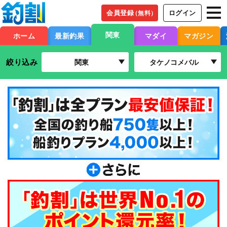
会員登録
ログイン
（無料）
関東
ホーム
最新釣果
マダイ
マガジン
絞り込み
関東
タケノコメバル