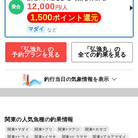
12,000
乗合
円/人
1,500
ポイント還元
マダイ
「弘漁丸」の
「弘漁丸」の
予約プランを見る
全ての釣果を見る
釣行当日の気象情報を表示
関東の人気魚種の釣果情報
関東×マダイ
関東×ブリ
関東×マアジ
関東×カサゴ
関東×ヒラメ
関東×イサキ
関東×ヒラマサ
関東×アカアマダイ