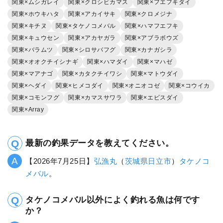
関東×ムシガレイ
関東×クロシビカマス
関東×フエフキダイ
関東×ホウキハタ
関東×アカイサキ
関東×クロメジナ
関東×キチヌ
関東×タケノコメバル
関東×ハマフエフキ
関東×キュウセン
関東×アカヤガラ
関東×アブラボウズ
関東×バラムツ
関東×シロサバフグ
関東×カナガシラ
関東×オオクチイシナギ
関東×ハマダイ
関東×マハゼ
関東×マアナゴ
関東×カタクチイワシ
関東×マトウダイ
関東×ヘダイ
関東×ヒメコダイ
関東×オニオコゼ
関東×コウイカ
関東×コモンフグ
関東×カマスサワラ
関東×エビスダイ
関東×Array
最新の釣果データを教えてください。
【2026年7月25日】
弘漁丸
（
茨城県
日立市
）
タケノコ
メバル
。
タケノコメバル以外によく釣れる魚は何です
か？