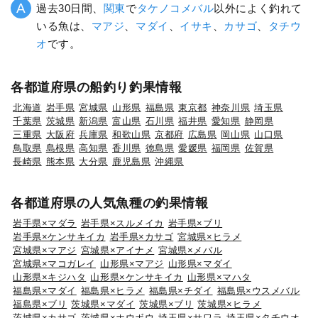
過去30日間、
関東
で
タケノコメバル
以外によく釣れて
いる魚は、
マアジ
、
マダイ
、
イサキ
、
カサゴ
、
タチウ
オ
です。
各都道府県の船釣り釣果情報
北海道
岩手県
宮城県
山形県
福島県
東京都
神奈川県
埼玉県
千葉県
茨城県
新潟県
富山県
石川県
福井県
愛知県
静岡県
三重県
大阪府
兵庫県
和歌山県
京都府
広島県
岡山県
山口県
鳥取県
島根県
高知県
香川県
徳島県
愛媛県
福岡県
佐賀県
長崎県
熊本県
大分県
鹿児島県
沖縄県
各都道府県の人気魚種の釣果情報
岩手県×マダラ
岩手県×スルメイカ
岩手県×ブリ
岩手県×ケンサキイカ
岩手県×カサゴ
宮城県×ヒラメ
宮城県×マアジ
宮城県×アイナメ
宮城県×メバル
宮城県×マコガレイ
山形県×マアジ
山形県×マダイ
山形県×キジハタ
山形県×ケンサキイカ
山形県×マハタ
福島県×マダイ
福島県×ヒラメ
福島県×チダイ
福島県×ウスメバル
福島県×ブリ
茨城県×マダイ
茨城県×ブリ
茨城県×ヒラメ
茨城県×カサゴ
茨城県×ホウボウ
埼玉県×サワラ
埼玉県×タチウオ