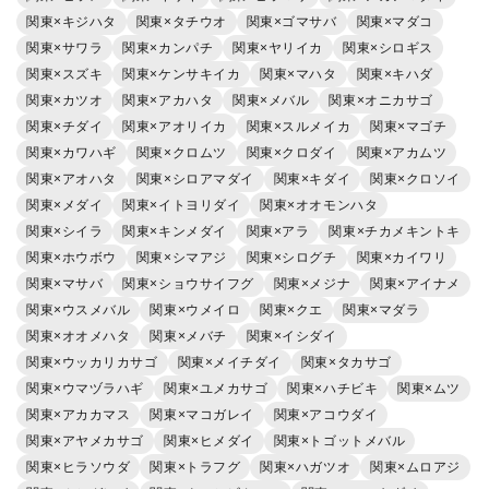
関東×キジハタ
関東×タチウオ
関東×ゴマサバ
関東×マダコ
関東×サワラ
関東×カンパチ
関東×ヤリイカ
関東×シロギス
関東×スズキ
関東×ケンサキイカ
関東×マハタ
関東×キハダ
関東×カツオ
関東×アカハタ
関東×メバル
関東×オニカサゴ
関東×チダイ
関東×アオリイカ
関東×スルメイカ
関東×マゴチ
関東×カワハギ
関東×クロムツ
関東×クロダイ
関東×アカムツ
関東×アオハタ
関東×シロアマダイ
関東×キダイ
関東×クロソイ
関東×メダイ
関東×イトヨリダイ
関東×オオモンハタ
関東×シイラ
関東×キンメダイ
関東×アラ
関東×チカメキントキ
関東×ホウボウ
関東×シマアジ
関東×シログチ
関東×カイワリ
関東×マサバ
関東×ショウサイフグ
関東×メジナ
関東×アイナメ
関東×ウスメバル
関東×ウメイロ
関東×クエ
関東×マダラ
関東×オオメハタ
関東×メバチ
関東×イシダイ
関東×ウッカリカサゴ
関東×メイチダイ
関東×タカサゴ
関東×ウマヅラハギ
関東×ユメカサゴ
関東×ハチビキ
関東×ムツ
関東×アカカマス
関東×マコガレイ
関東×アコウダイ
関東×アヤメカサゴ
関東×ヒメダイ
関東×トゴットメバル
関東×ヒラソウダ
関東×トラフグ
関東×ハガツオ
関東×ムロアジ