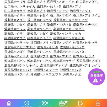
広島県×サワラ
広島県×ブリ
広島県×アオリイカ
山口県×マダイ
山口県×ケンサキイカ
山口県×キジハタ
山口県×ブリ
山口県×カサゴ
徳島県×ブリ
徳島県×マアジ
徳島県×チダイ
徳島県×イサキ
徳島県×キダイ
香川県×マダイ
香川県×アオリイカ
香川県×マゴチ
香川県×キジハタ
香川県×ショウサイフグ
愛媛県×マダイ
愛媛県×ブリ
愛媛県×キジハタ
愛媛県×タチウオ
愛媛県×サワラ
高知県×カンパチ
高知県×アカアマダイ
高知県×イサキ
高知県×マダイ
高知県×ケンサキイカ
福岡県×マダイ
福岡県×ヤリイカ
福岡県×ケンサキイカ
福岡県×ヒラマサ
福岡県×ブリ
佐賀県×マダイ
佐賀県×ヒラマサ
佐賀県×アカアマダイ
佐賀県×イサキ
佐賀県×キジハタ
長崎県×マダイ
長崎県×キジハタ
長崎県×オオモンハタ
長崎県×アオハタ
長崎県×ブリ
熊本県×マダイ
熊本県×ヒラメ
熊本県×メバル
熊本県×キジハタ
熊本県×カサゴ
鹿児島県×マダイ
鹿児島県×ケンサキイカ
鹿児島県×アオハタ
鹿児島県×アオリイカ
鹿児島県×カンパチ
沖縄県×スジアラ
沖縄県×キハダ
沖縄県×バラハタ
沖縄県×ハマフエフキ
沖縄県×クエ