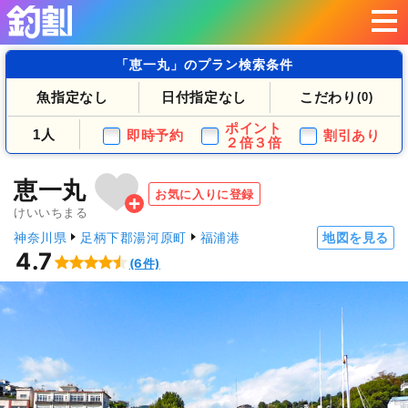
「恵一丸」のプラン検索条件
魚指定なし
日付指定なし
こだわり
(0)
ポイント
1人
即時予約
割引あり
２倍３倍
恵一丸
お気に入りに登録
けいいちまる
神奈川県
足柄下郡湯河原町
福浦港
地図を見る
4.7
(6件)