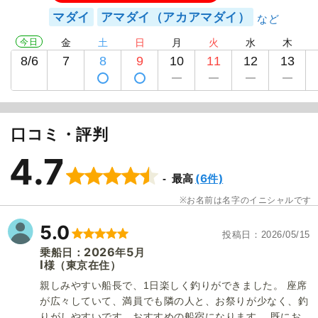
マダイ
アマダイ（アカアマダイ）
今日
金
土
日
月
火
水
木
8/6
7
8
9
10
11
12
13
口コミ・評判
4.7
(6件)
最高
お名前は名字のイニシャルです
5.0
投稿日
2026/05/15
2026
5
乗船日：
年
月
I
（東京在住）
様
親しみやすい船長で、1日楽しく釣りができました。 座席
が広々していて、満員でも隣の人と、お祭りが少なく、釣
りがしやすいです。おすすめの船宿になります。 既にお