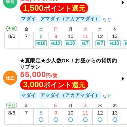
乗合
1,500
ポイント還元
マダイ
アマダイ（アカアマダイ）
今日
金
土
日
月
火
水
木
8/6
7
8
9
10
11
12
13
10
10
10
7
7
10
残
残
残
残
残
残
★夏限定★少人数OK！お昼からの貸切釣
りプラン
55,000
円/隻
仕立
3,000
ポイント還元
マダイ
アマダイ（アカアマダイ）
今日
金
土
日
月
火
水
木
8/6
7
8
9
10
11
12
13