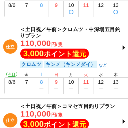
8/6
7
8
9
10
11
12
13
＜土日祝／午前＞クロムツ・中深場五目釣
りプラン
110,000
円/隻
仕立
3,000
ポイント還元
クロムツ
キンメ（キンメダイ）
今日
金
土
日
月
火
水
木
8/6
7
8
9
10
11
12
13
＜土日祝／午前＞コマセ五目釣りプラン
110,000
円/隻
仕立
3,000
ポイント還元