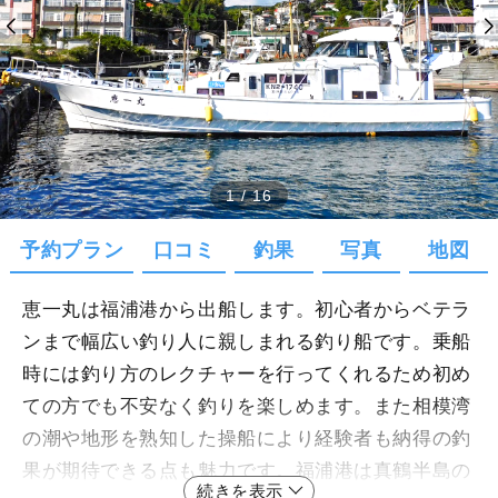
1
/
16
予約プラン
口コミ
釣果
写真
地図
恵一丸は福浦港から出船します。初心者からベテラ
ンまで幅広い釣り人に親しまれる釣り船です。乗船
時には釣り方のレクチャーを行ってくれるため初め
ての方でも不安なく釣りを楽しめます。また相模湾
の潮や地形を熟知した操船により経験者も納得の釣
果が期待できる点も魅力です。福浦港は真鶴半島の
続きを表示