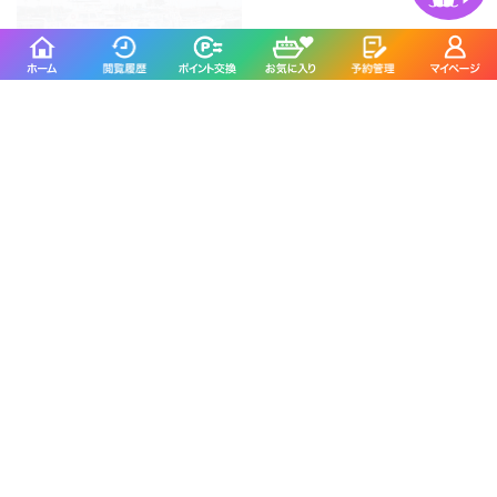
ゆうせい丸
黒川本家 -久里浜-
藤沢市／片瀬漁港
横須賀市／久里浜港
4.4
4.7
(510件)
(151件)
島きち丸
池田丸
藤沢市／片瀬漁港
鎌倉市／腰越漁港
4.5
4.2
(347件)
(365件)