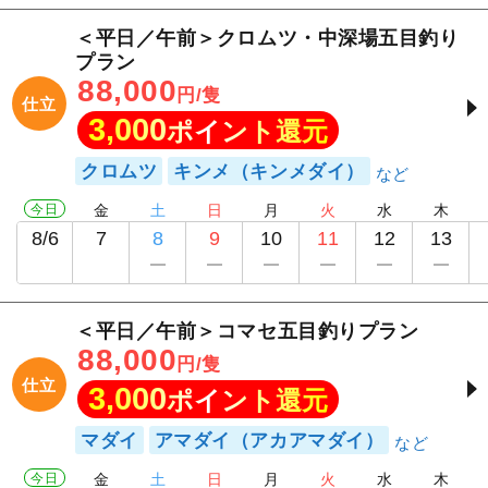
＜平日／午前＞クロムツ・中深場五目釣り
プラン
88,000
円/隻
仕立
3,000
ポイント還元
クロムツ
キンメ（キンメダイ）
今日
金
土
日
月
火
水
木
8/6
7
8
9
10
11
12
13
＜平日／午前＞コマセ五目釣りプラン
88,000
円/隻
仕立
3,000
ポイント還元
マダイ
アマダイ（アカアマダイ）
今日
金
土
日
月
火
水
木