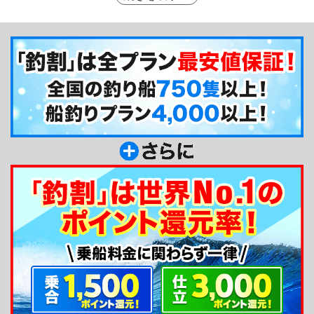
岩肌や入り組んだ海岸線が美しく、午前便が出船す
る夜明けの海は特別な雰囲気があります。狙える魚
はワラサ・イナダといった青物やマダイ、イサキ、
アマダイ、クロムツなど多彩です。船は15トンの大
型船でデッキも広く、長時間の釣行でも快適です。
口コミでは「船長が声をかけてくれて楽しい」「ポ
イント選びが的確で信頼できる」といった声が多く
寄せられています。
釣り船からのメッセージ
当船は大型船でゆったり釣りをしていただけるの
が特徴です。主な釣り場は福浦の南沖や海底の起伏
が激しい港周辺の好魚場です。初心者の方も大歓
迎！レンタルも完備していますので道具をお持ちで
はない方もお気軽にご利用ください。