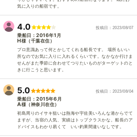
気に入りの船宿です。
4.0
投稿日
2023/08/07
2016
1
乗船日：
年
月
H
（千葉在住）
様
プロ意識あって何とかしてくれる船長です。 場所もいい
所なのでお気に入りに入れるくらいです。なかなか行けま
せんがまた季節に合わせてつりたいものがターゲットのと
きに行こうと思います。
5.0
投稿日
2023/08/04
2015
6
乗船日：
年
月
A
（神奈川在住）
様
初島周りのイサキ狙いは熱海や宇佐美いろんな港からでて
ますが、当宿の人気、実績はトップクラスかな。船長のア
ドバイスもわかり易くて いい釣果間違いなしです。