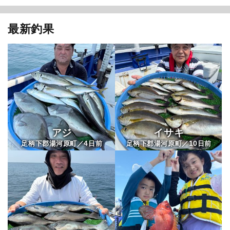
最新釣果
アジ
イサキ
4
10
足柄下郡湯河原町／
日前
足柄下郡湯河原町／
日前