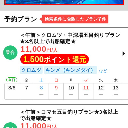
7
予約プラン
検索条件に合致したプラン
件
＜午前＞クロムツ・中深場五目釣りプラン
★3名以上で出船確定★
11,000
円/人
乗合
1,500
ポイント還元
クロムツ
キンメ（キンメダイ）
今日
金
土
日
月
火
水
木
8/6
7
8
9
10
11
12
13
＜午前＞コマセ五目釣りプラン★3名以上
で出船確定★
11,000
円/人