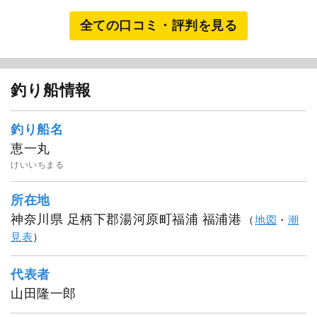
全ての口コミ・評判を見る
1
/
16
釣り船情報
釣り船名
恵一丸
けいいちまる
所在地
神奈川県 足柄下郡湯河原町福浦 福浦港
（
地図
・
潮
見表
）
代表者
山田隆一郎