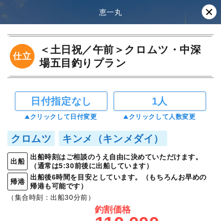
恵一丸
＜土日祝／午前＞クロムツ・中深
仕立
場五目釣りプラン
日付指定なし
1人
クリックして日付変更
クリックして人数変更
クロムツ
キンメ（キンメダイ）
出船時刻はご相談のうえ自由に決めていただけます。
出船
（通常は5:30前後に出船しています）
出船後6時間を目安としています。（もちろんお早めの
帰港
帰港も可能です）
（集合時刻：出船30分前）
釣割価格