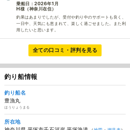
2026
1
乗船日：
年
月
H
（神奈川在住）
様
釣果はあまりでしたが、受付や釣り中のサポートも良く、
一日中、天気にも恵まれて、楽しく過ごせました。また利
用したいと思います。
全ての口コミ・評判を見る
釣り船情報
1
/
20
釣り船名
豊漁丸
ほうりょうまる
所在地
神奈川県 平塚市千石河岸 平塚漁港
（
地図
・
潮見表
）