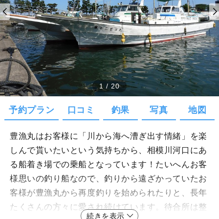
1
/
20
予約プラン
口コミ
釣果
写真
地図
豊漁丸はお客様に「川から海へ漕ぎ出す情緒」を楽
しんで貰いたいという気持ちから、相模川河口にあ
る船着き場での乗船となっています！たいへんお客
様思いの釣り船なので、釣りから遠ざかっていたお
客様が豊漁丸から再度釣りを始められたりと、長年
たくさんの方々に愛され続けています。待合所は整
続きを表示