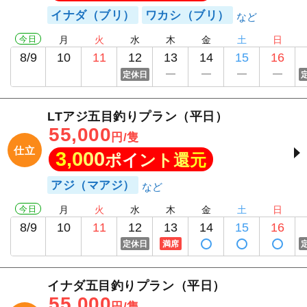
イナダ（ブリ）
ワカシ（ブリ）
今日
月
火
水
木
金
土
日
8/9
10
11
12
13
14
15
16
定休日
LTアジ五目釣りプラン（平日）
55,000
円/隻
仕立
3,000
ポイント還元
アジ（マアジ）
今日
月
火
水
木
金
土
日
8/9
10
11
12
13
14
15
16
定休日
満席
イナダ五目釣りプラン（平日）
55,000
円/隻