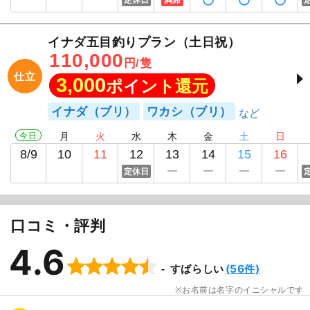
定休日
満席
イナダ五目釣りプラン（土日祝）
110,000
円/隻
仕立
3,000
ポイント還元
イナダ（ブリ）
ワカシ（ブリ）
今日
月
火
水
木
金
土
日
8/9
10
11
12
13
14
15
16
定休日
口コミ・評判
4.6
(56件)
すばらしい
お名前は名字のイニシャルです