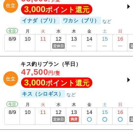
仕立
3,000
ポイント還元
イナダ（ブリ）
ワカシ（ブリ）
今日
月
火
水
木
金
土
日
8/9
10
11
12
13
14
15
16
定休日
キス釣りプラン（平日）
47,500
円/隻
仕立
3,000
ポイント還元
キス（シロギス）
今日
月
火
水
木
金
土
日
8/9
10
11
12
13
14
15
16
定休日
満席