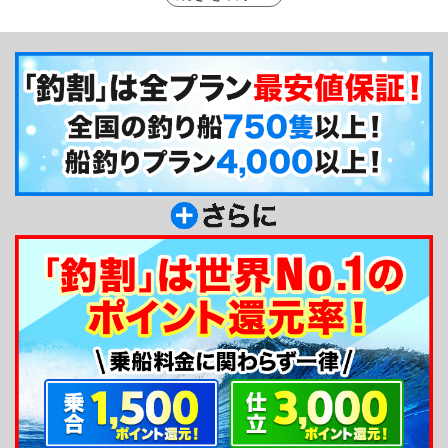
頓され明るくキレイで女性用トイレもあります！そ
んな親切丁寧な豊漁丸の3隻の船にはそれぞれ笑顔
が素敵な船長がいます。大変魅力の多い船宿です。
釣り船からのメッセージ
魚の種類が豊富な相模湾では、思ってもみない魚
が釣れる事も魅力の一つです。長年の経験を活かし
複雑な潮の動きを読んでお客様の釣果に繋げていま
す。オリジナルの仕掛けも用意しています、わから
ない事があれば気軽にお声掛けください！