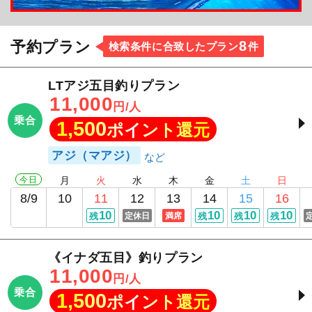
8
予約プラン
検索条件に合致したプラン
件
LTアジ五目釣りプラン
11,000
円/人
乗合
1,500
ポイント還元
アジ（マアジ）
今日
月
火
水
木
金
土
日
8/9
10
11
12
13
14
15
16
10
10
10
10
残
定休日
満席
残
残
残
《イナダ五目》釣りプラン
11,000
円/人
乗合
1,500
ポイント還元