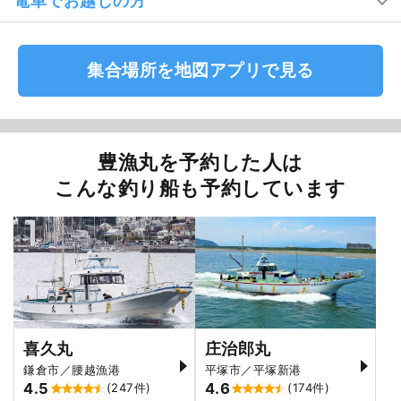
電車でお越しの方
集合場所を地図アプリで見る
豊漁丸を予約した人は
こんな釣り船も予約しています
喜久丸
庄治郎丸
鎌倉市／腰越漁港
平塚市／平塚新港
4.5
4.6
(247件)
(174件)