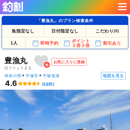
「豊漁丸」のプラン検索条件
魚指定なし
日付指定なし
こだわり
(0)
ポイント
1人
即時予約
割引あり
２倍３倍
豊漁丸
お気に入りに登録
ほうりょうまる
神奈川県
平塚市
平塚漁港
地図を見る
4.6
(56件)