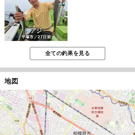
アジ
27
平塚市／
日前
全ての釣果を見る
地図