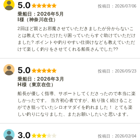
5.0
投稿日
2026/07/06
2026
5
乗船日：
年
月
I
（神奈川在住）
様
2回ほど親とお邪魔させていただきましたが分からないこ
とは教えていただけたり困っていたらすぐ助けていただけ
ました? ポイントや釣りやすい仕掛けなども教えていただ
けて楽しく釣りをさせてくれる船長さんでした??
5.0
投稿日
2026/05/23
2026
3
乗船日：
年
月
H
（東京在住）
様
船長が優しく指導、サポートしてくださったので本当に楽
しかったです。 当方初心者ですが、粘り強く続けること
ができ狙っていたシロオマダイを釣れました！ とても楽
しい釣りになりました、またお願いしたいと思います。
3.0
投稿日
2026/02/04