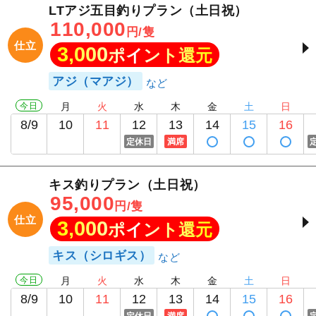
LTアジ五目釣りプラン（土日祝）
110,000
円/隻
仕立
3,000
ポイント還元
アジ（マアジ）
今日
月
火
水
木
金
土
日
8/9
10
11
12
13
14
15
16
定休日
満席
キス釣りプラン（土日祝）
95,000
円/隻
仕立
3,000
ポイント還元
キス（シロギス）
今日
月
火
水
木
金
土
日
8/9
10
11
12
13
14
15
16