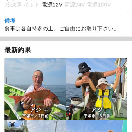
冷凍庫
ポット
電源12V
電源24V
電源100V
備考
食事は各自持参の上、ご自由にお取り下さい。
最新釣果
アジ
アジ
7
8
平塚市／
日前
平塚市／
日前