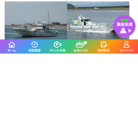
池田丸
第三かりゆし丸
鎌倉市／腰越漁港
平塚市／平塚新港
4.2
4.7
(366件)
(27件)
佐島海楽園
島きち丸
横須賀市／佐島港
藤沢市／片瀬漁港
4.7
4.5
(43件)
(347件)