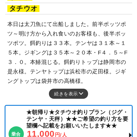
タチウオ
本日は太刀魚にて出船しました。前半ポッツポ
ツ～明け方から入れ食いのお客様も、後半ポッ
ツポツ。餌釣りは３３本。テンヤは３１本～１
５本。ジギングは３５本～２０本・F４．５～F
３．０。本鰆混じる。餌釣りトップは静岡市の
是永様。テンヤトップは浜松市の疋田様。ジギ
ングトップは袋井市の高橋様。
続きを表示
★朝帰り★タチウオ釣りプラン（ジグ・
テンヤ・天秤）★★ご希望の釣り方を要
望欄へ記載をお願いいたします★★
11,000
乗合
円/人