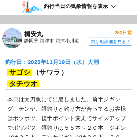
釣行当日の気象情報を表示
262日前
橋安丸
静岡県 焼津市 焼津小川港
釣り船詳細を見る
釣行日：2025年11月19日（水）大潮
サゴシ
（サワラ）
タチウオ
本日は太刀魚にて出船しました。前半ジギン
グ、テンヤ、餌釣りと釣り方が合ってるお客様
はポツポツ、後半ポイント変えてサイズアップ
でポツポツ。餌釣りは５５本～２０本。ジギン