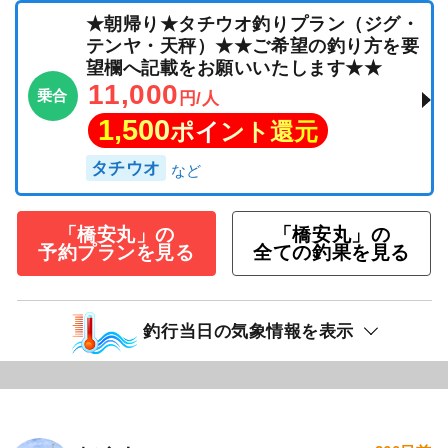
★朝帰り★タチウオ釣りプラン（ジグ・
テンヤ・天秤）★★ご希望の釣り方を要
望欄へ記載をお願いいたします★★
11,000
乗合
円/人
1,500
ポイント還元
タチウオ
「橋安丸」の
「橋安丸」の
予約プランを見る
全ての釣果を見る
釣行当日の気象情報を表示