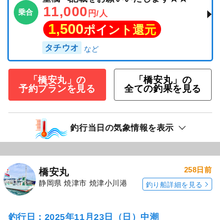
11,000
乗合
円/人
1,500
ポイント還元
タチウオ
「橋安丸」の
「橋安丸」の
予約プランを見る
全ての釣果を見る
釣行当日の気象情報を表示
258日前
橋安丸
静岡県 焼津市 焼津小川港
釣り船詳細を見る
釣行日：2025年11月23日（日）中潮