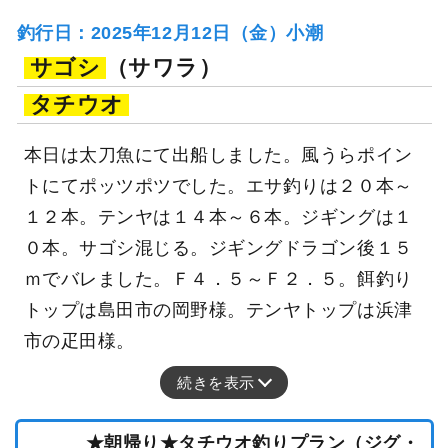
釣行日：2025年12月12日（金）小潮
サゴシ
（サワラ）
タチウオ
本日は太刀魚にて出船しました。風うらポイン
トにてポッツポツでした。エサ釣りは２０本～
１２本。テンヤは１４本～６本。ジギングは１
０本。サゴシ混じる。ジギングドラゴン後１５
ｍでバレました。Ｆ４．５～Ｆ２．５。餌釣り
トップは島田市の岡野様。テンヤトップは浜津
市の疋田様。
続きを表示
★朝帰り★タチウオ釣りプラン（ジグ・