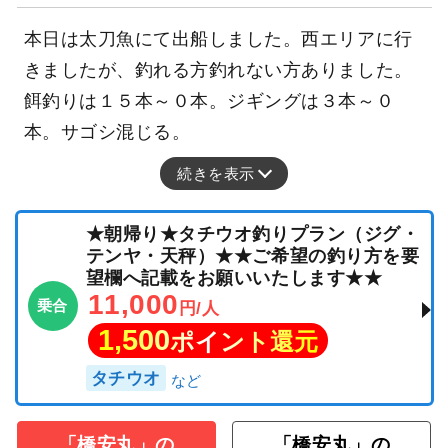
本日は太刀魚にて出船しました。西エリアに行
きましたが、釣れる方釣れない方ありました。
餌釣りは１５本～０本。ジギングは３本～０
本。サゴシ混じる。
続きを表示
★朝帰り★タチウオ釣りプラン（ジグ・
テンヤ・天秤）★★ご希望の釣り方を要
望欄へ記載をお願いいたします★★
11,000
乗合
円/人
1,500
ポイント還元
タチウオ
「橋安丸」の
「橋安丸」の