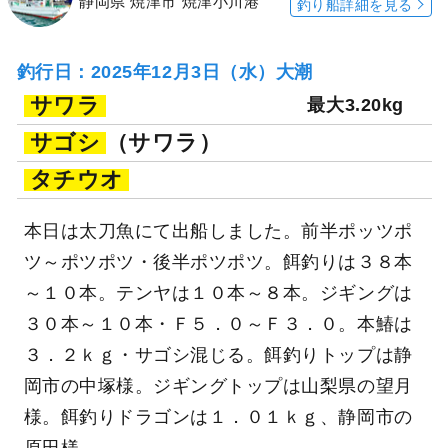
静岡県 焼津市 焼津小川港
釣り船詳細を見る
釣行日：2025年12月3日（水）大潮
サワラ
最大3.20kg
サゴシ
（サワラ）
タチウオ
本日は太刀魚にて出船しました。前半ポッツポ
ツ～ポツポツ・後半ポツポツ。餌釣りは３８本
～１０本。テンヤは１０本～８本。ジギングは
３０本～１０本・Ｆ５．０～Ｆ３．０。本鰆は
３．２ｋｇ・サゴシ混じる。餌釣りトップは静
岡市の中塚様。ジギングトップは山梨県の望月
様。餌釣りドラゴンは１．０１ｋｇ、静岡市の
原田様。