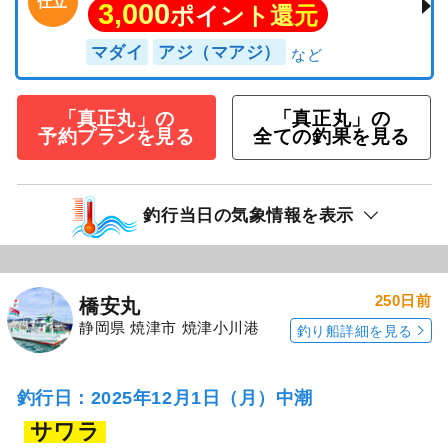
仕立
3,000
ポイント還元
マダイ
アジ（マアジ）
「真正丸」の
「真正丸」の
予約プランを見る
全ての釣果を見る
釣行当日の気象情報を表示
250日前
橋安丸
静岡県 焼津市 焼津小川港
釣り船詳細を見る
釣行日：2025年12月1日（月）中潮
サワラ