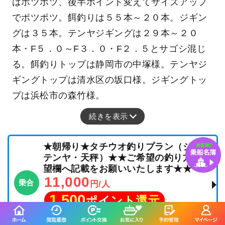
はポツポツ、後半ポイント変えてサイズアップ
でポツポツ。餌釣りは５５本～２０本。ジギン
グは３５本。テンヤジギングは２９本～２０
本・F５．０～F３．０・F２．５とサゴシ混じ
る。餌釣りトップは静岡市の中塚様。テンヤジ
ギングトップは清水区の坂口様。ジギングトッ
プは浜松市の森竹様。
続きを表示
★朝帰り★タチウオ釣りプラン（ジグ・
テンヤ・天秤）★★ご希望の釣り方を要
望欄へ記載をお願いいたします★★
11,000
乗合
円/人
1,500
ポイント還元
タチウオ