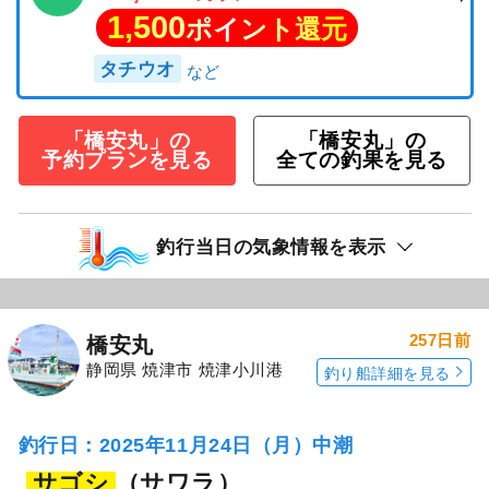
1,500
ポイント還元
タチウオ
「橋安丸」の
「橋安丸」の
予約プランを見る
全ての釣果を見る
釣行当日の気象情報を表示
257日前
橋安丸
静岡県 焼津市 焼津小川港
釣り船詳細を見る
釣行日：2025年11月24日（月）中潮
サゴシ
（サワラ）