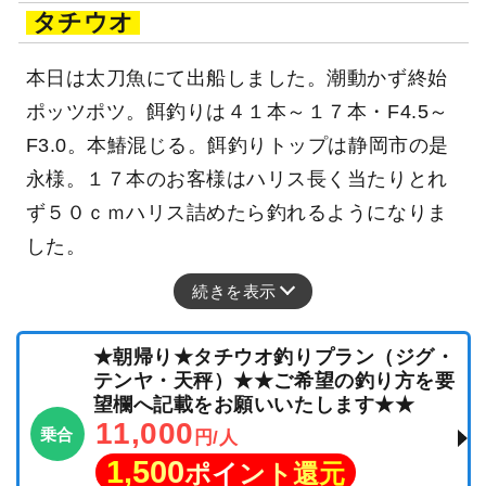
タチウオ
本日は太刀魚にて出船しました。潮動かず終始
ポッツポツ。餌釣りは４１本～１７本・F4.5～
F3.0。本鰆混じる。餌釣りトップは静岡市の是
永様。１７本のお客様はハリス長く当たりとれ
ず５０ｃｍハリス詰めたら釣れるようになりま
した。
続きを表示
★朝帰り★タチウオ釣りプラン（ジグ・
テンヤ・天秤）★★ご希望の釣り方を要
望欄へ記載をお願いいたします★★
11,000
乗合
円/人
1,500
ポイント還元