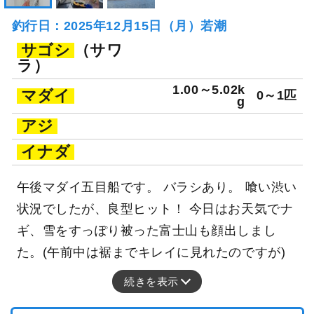
釣行日：2025年12月15日（月）若潮
サゴシ
（サワ
ラ）
1.00～5.02k
マダイ
0～1匹
g
アジ
イナダ
午後マダイ五目船です。 バラシあり。 喰い渋い
状況でしたが、良型ヒット！ 今日はお天気でナ
ギ、雪をすっぽり被った富士山も顔出しまし
た。(午前中は裾までキレイに見れたのですが)
続きを表示