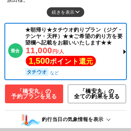
続きを表示
★朝帰り★タチウオ釣りプラン（ジグ・
テンヤ・天秤）★★ご希望の釣り方を要
望欄へ記載をお願いいたします★★
11,000
乗合
円/人
1,500
ポイント還元
タチウオ
「橋安丸」の
「橋安丸」の
予約プランを見る
全ての釣果を見る
釣行当日の気象情報を表示