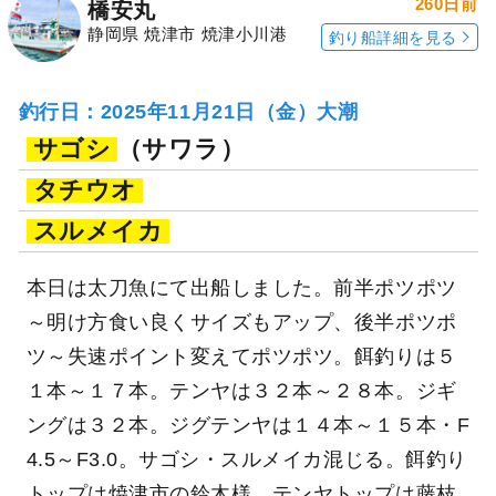
260日前
橋安丸
静岡県 焼津市 焼津小川港
釣り船詳細を見る
釣行日：2025年11月21日（金）大潮
サゴシ
（サワラ）
タチウオ
スルメイカ
本日は太刀魚にて出船しました。前半ポツポツ
～明け方食い良くサイズもアップ、後半ポツポ
ツ～失速ポイント変えてポツポツ。餌釣りは５
１本～１７本。テンヤは３２本～２８本。ジギ
ングは３２本。ジグテンヤは１４本～１５本・F
4.5～F3.0。サゴシ・スルメイカ混じる。餌釣り
トップは焼津市の鈴木様。テンヤトップは藤枝