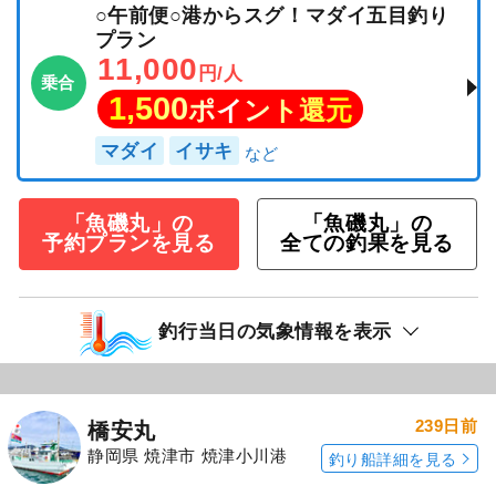
○午前便○港からスグ！マダイ五目釣り
プラン
11,000
円/人
乗合
1,500
ポイント還元
マダイ
イサキ
「魚磯丸」の
「魚磯丸」の
予約プランを見る
全ての釣果を見る
釣行当日の気象情報を表示
239日前
橋安丸
静岡県 焼津市 焼津小川港
釣り船詳細を見る