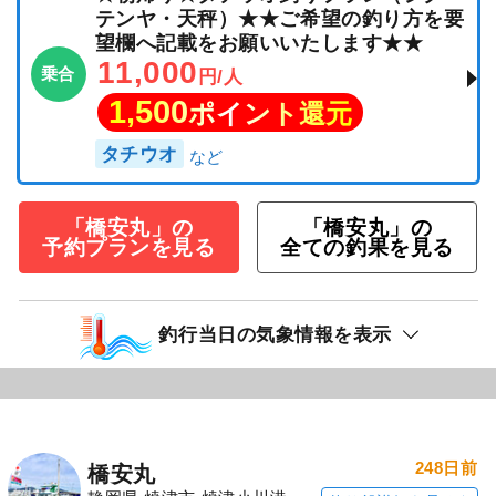
テンヤ・天秤）★★ご希望の釣り方を要
望欄へ記載をお願いいたします★★
11,000
乗合
円/人
1,500
ポイント還元
タチウオ
「橋安丸」の
「橋安丸」の
予約プランを見る
全ての釣果を見る
釣行当日の気象情報を表示
248日前
橋安丸