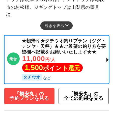
市の村松様。ジギングトップは山梨県の望月
様。
続きを表示
★朝帰り★タチウオ釣りプラン（ジグ・
テンヤ・天秤）★★ご希望の釣り方を要
望欄へ記載をお願いいたします★★
11,000
乗合
円/人
1,500
ポイント還元
タチウオ
「橋安丸」の
「橋安丸」の
予約プランを見る
全ての釣果を見る