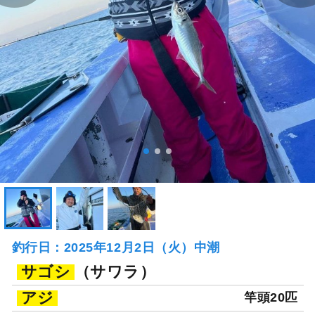
釣行日：2025年12月2日（火）中潮
サゴシ
（サワラ）
アジ
竿頭20匹