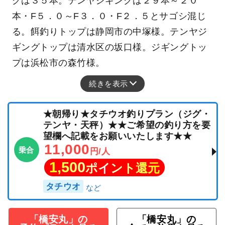
グは３５本。テンヤジギングは２９本～２０
本・F５．０～F３．０・F２．５とサゴシ混じ
る。餌釣りトップは静岡市の中塚様。テンヤジ
ギングトップは清水区の坂口様。ジギングトッ
プは浜松市の森竹様。
続きを表示
★朝帰り★タチウオ釣りプラン（ジグ・
テンヤ・天秤）★★ご希望の釣り方を要
望欄へ記載をお願いいたします★★
11,000
乗合
円/人
1,500
ポイント還元
タチウオ
「橋安丸」の
「橋安丸」の