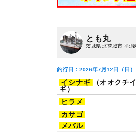
とも丸
茨城県 北茨城市 平潟
釣行日：2026年7月12日（日
イシナギ
（オオクチ
ギ）
ヒラメ
カサゴ
メバル