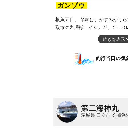
ガンゾウ
根魚五目。 竿頭は、かすみがうら
取市の岩澤様、イシナギ。２．０k
続きを表示
釣行当日の気
第二海神丸
茨城県 日立市 会瀬漁