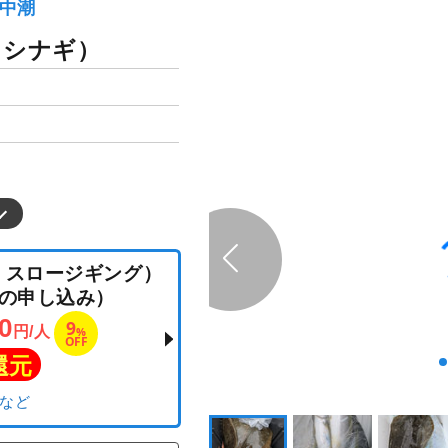
）中潮
イシナギ）
ラバ・スロージギング）
以上の申し込み）