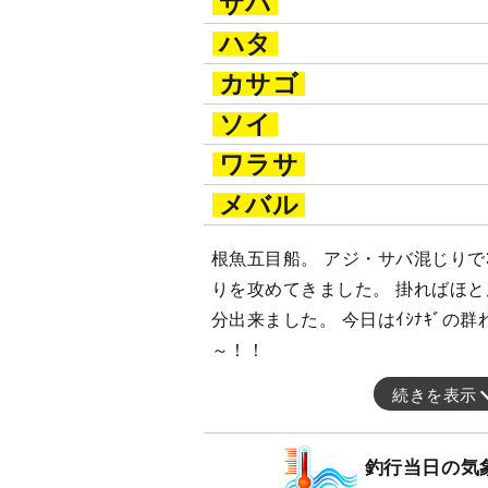
サバ
ハタ
カサゴ
ソイ
ワラサ
メバル
根魚五目船。 アジ・サバ混じりで3
りを攻めてきました。 掛ればほ
分出来ました。 今日はｲｼﾅｷﾞの
～！！
続きを表示
釣行当日の気