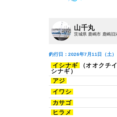
山千丸
茨城県 鹿嶋市 鹿嶋旧
釣行日：2026年7月11日（土
イシナギ
（オオクチ
シナギ）
アジ
イワシ
カサゴ
ヒラメ