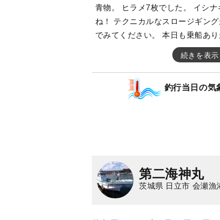
青物。 ヒラメ7枚でした。 イシ
ね！ テクニカルなスロージギング
でみてください。 本日も乗船あ
続きを表示
釣行当日の気
第二海神丸
茨城県 日立市 会瀬漁