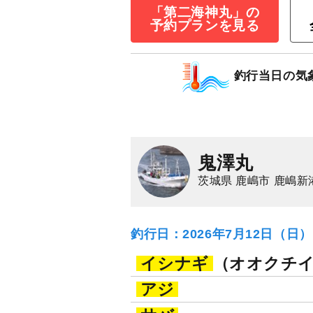
「第二海神丸」の
10
11,000
円/人
予約プランを見る
乗合
1,500
ポイン
マダイ
ワラサ（ブ
釣行当日の気
鬼澤丸
茨城県 鹿嶋市 鹿嶋新
釣行日：2026年7月12日（日
イシナギ
（オオクチ
アジ