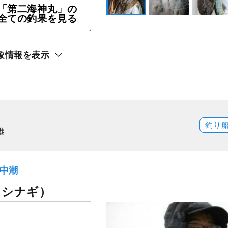
「第二海神丸」の
,000
9
円/人
%
全ての釣果を見る
OFF
ト還元
リ）
象情報を表示
釣り
港
）中潮
イシナギ）