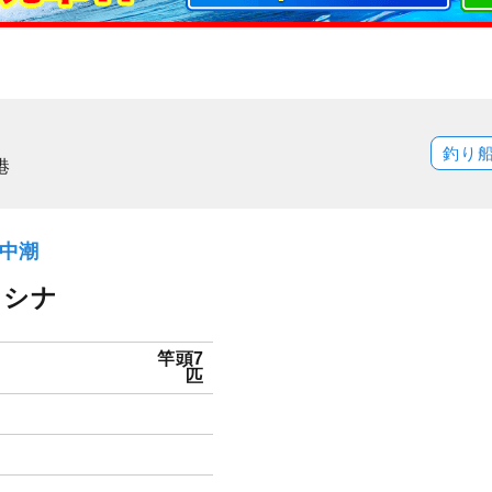
釣り
港
）中潮
イシナ
竿頭7
匹