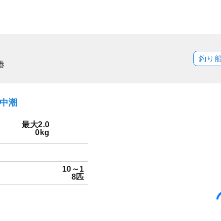
釣り
港
）中潮
イ
最大2.0
0kg
10～1
8匹