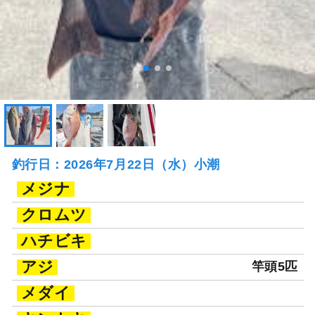
釣行日：2026年7月22日（水）小潮
メジナ
クロムツ
ハチビキ
アジ
竿頭5匹
メダイ