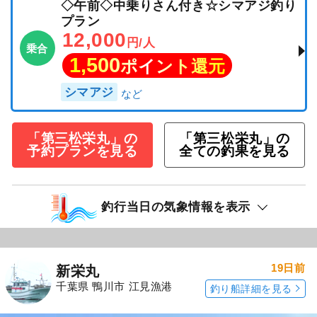
◇午前◇中乗りさん付き☆シマアジ釣り
プラン
12,000
円/人
乗合
1,500
ポイント還元
シマアジ
「第三松栄丸」の
「第三松栄丸」の
予約プランを見る
全ての釣果を見る
釣行当日の気象情報を表示
19日前
新栄丸
千葉県 鴨川市 江見漁港
釣り船詳細を見る