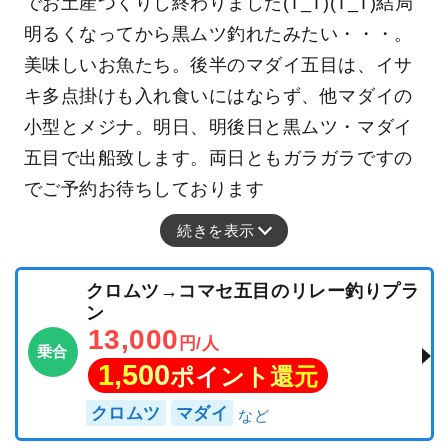
でお土産つくりし終わりました(T_T)(T_T)結局
明るくなってから黒ムツ釣れたみたい・・・。
美味しいお魚たち。後半のマダイ五目は、イサ
キ多点掛けも入れ食いにはならず、他マダイの
小型とメジナ。明日、明後日と黒ムツ・マダイ
五目で出船致します。両日ともガラガラですの
でご予約お待ちしております
続きを表示
クロムツ→コマセ五目のリレー釣りプラ
ン
13,000
円/人
乗合
1,500
ポイント還元
クロムツ
マダイ