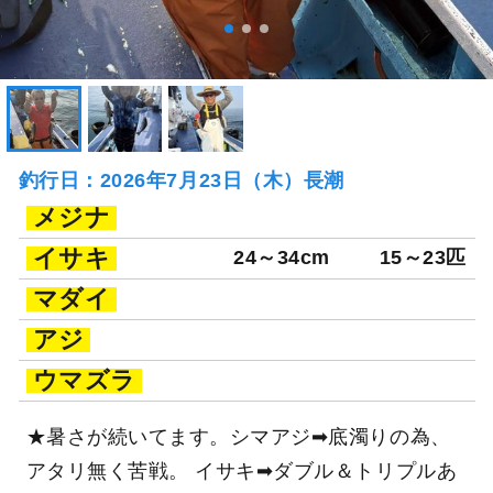
釣行日：2026年7月23日（木）長潮
メジナ
イサキ
24～34cm
15～23匹
マダイ
アジ
ウマズラ
★暑さが続いてます。シマアジ➡底濁りの為、
アタリ無く苦戦。 イサキ➡ダブル＆トリプルあ