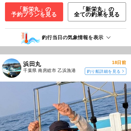
「新栄丸」の
「新栄丸」の
予約プランを見る
全ての釣果を見る
釣行当日の気象情報を表示
18日前
浜田丸
千葉県 南房総市 乙浜漁港
釣り船詳細を見る