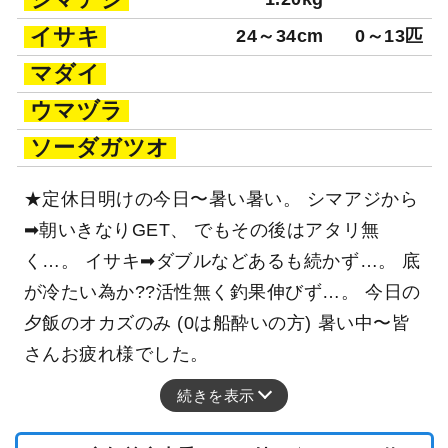
イサキ
24～34cm
0～13匹
マダイ
ウマヅラ
ソーダガツオ
★定休日明けの今日〜暑い暑い。 シマアジから
➡朝いきなりGET、 でもその後はアタリ無
く…。 イサキ➡ダブルなどあるも続かず…。 底
が冷たい為か??活性無く釣果伸びず…。 今日の
夕飯のオカズのみ (0は船酔いの方) 暑い中〜皆
さんお疲れ様でした。
続きを表示