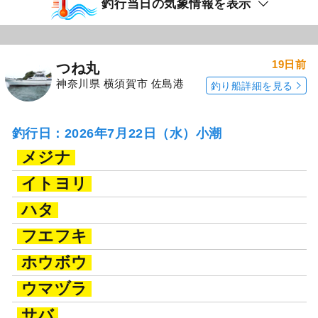
釣行当日の気象情報を表示
19日前
つね丸
神奈川県 横須賀市 佐島港
釣り船詳細を見る
釣行日：2026年7月22日（水）小潮
メジナ
イトヨリ
ハタ
フエフキ
ホウボウ
ウマヅラ
サバ