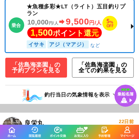
★魚種多彩★LT（ライト）五目釣りプ
ラン
9,500
5
10,000
%
円/人
円/人
乗合
OFF
1,500
ポイント還元
イサキ
アジ（マアジ）
「佐島海楽園」の
「佐島海楽園」の
予約プランを見る
全ての釣果を見る
釣行当日の気象情報を表示
22日前
良栄丸
千葉県 館山市 相浜港
釣り船詳細を見る