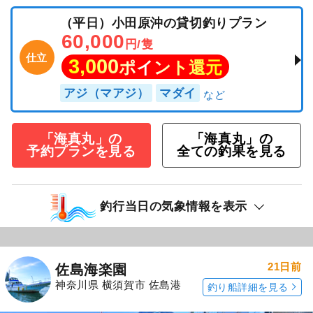
（平日）小田原沖の貸切釣りプラン
60,000
円/隻
仕立
3,000
ポイント還元
アジ（マアジ）
マダイ
「海真丸」の
「海真丸」の
予約プランを見る
全ての釣果を見る
釣行当日の気象情報を表示
21日前
佐島海楽園
神奈川県 横須賀市 佐島港
釣り船詳細を見る