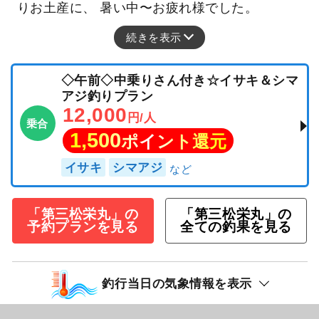
りお土産に、 暑い中〜お疲れ様でした。
続きを表示
◇午前◇中乗りさん付き☆イサキ＆シマ
アジ釣りプラン
12,000
円/人
乗合
1,500
ポイント還元
イサキ
シマアジ
「第三松栄丸」の
「第三松栄丸」の
予約プランを見る
全ての釣果を見る
釣行当日の気象情報を表示