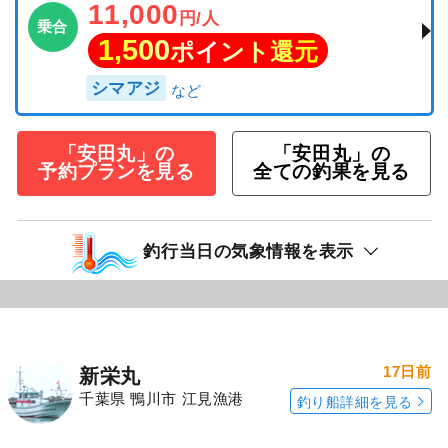
11,000
円/人
乗合
1,500
ポイント還元
シマアジ
「安田丸」の
「安田丸」の
予約プランを見る
全ての釣果を見る
釣行当日の気象情報を表示
17日前
新栄丸
千葉県 鴨川市 江見漁港
釣り船詳細を見る