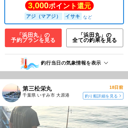
3,000
ポイント還元
アジ（マアジ）
イサキ
「浜田丸」の
「浜田丸」の
予約プランを見る
全ての釣果を見る
釣行当日の気象情報を表示
18日前
第三松栄丸
千葉県 いすみ市 大原港
釣り船詳細を見る