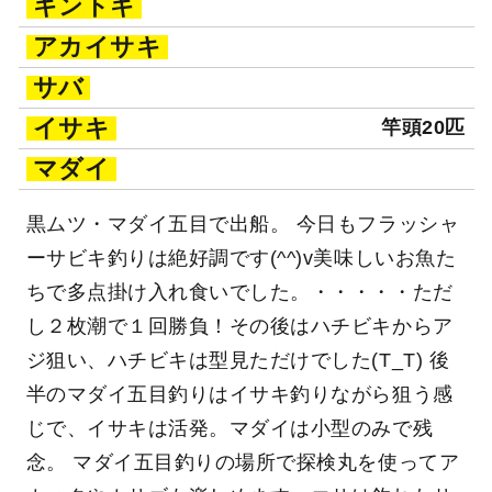
キントキ
アカイサキ
サバ
イサキ
竿頭20匹
マダイ
黒ムツ・マダイ五目で出船。 今日もフラッシャ
ーサビキ釣りは絶好調です(^^)v美味しいお魚た
ちで多点掛け入れ食いでした。・・・・・ただ
し２枚潮で１回勝負！その後はハチビキからア
ジ狙い、ハチビキは型見ただけでした(T_T) 後
半のマダイ五目釣りはイサキ釣りながら狙う感
じで、イサキは活発。マダイは小型のみで残
念。 マダイ五目釣りの場所で探検丸を使ってア