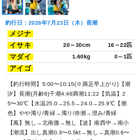
釣行日：2026年7月23日（木）長潮
メジナ
イサキ
20～30cm
16～22匹
マダイ
1.60kg
0～1匹
アイゴ
【釣行時間】5:00〜10:15(※満足早上がり)【潮
汐】長潮(月齢8)干潮4:46満潮11:22【気温】2
5〜30℃【水温25.0→25.5→24.0→25.9℃【潮
色】やや濁り/青緑→濁り/赤潮→澄み/青緑
【風】無し→北南微→無し【波】南西中→南小
【潮流】出し真潮0.3〜0.5kt→無し→真潮0.6〜