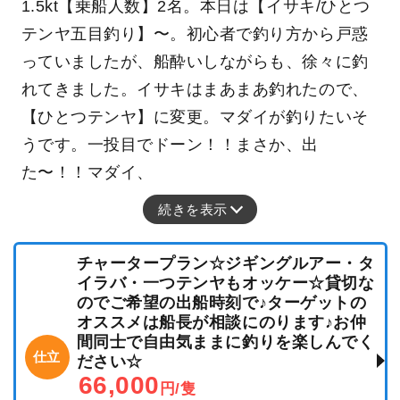
1.5kt【乗船人数】2名。本日は【イサキ/ひとつ
テンヤ五目釣り】〜。初心者で釣り方から戸惑
っていましたが、船酔いしながらも、徐々に釣
れてきました。イサキはまあまあ釣れたので、
【ひとつテンヤ】に変更。マダイが釣りたいそ
うです。一投目でドーン！！まさか、出
た〜！！マダイ、
続きを表示
チャータープラン☆ジギングルアー・タ
イラバ・一つテンヤもオッケー☆貸切な
のでご希望の出船時刻で♪ターゲットの
オススメは船長が相談にのります♪お仲
間同士で自由気ままに釣りを楽しんでく
仕立
ださい☆
66,000
円/隻