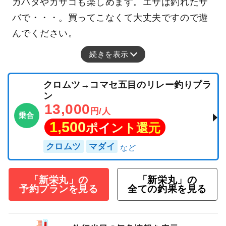
カハタやカサゴも楽しめます。エサは釣れたサ
バで・・・。買ってこなくて大丈夫ですので遊
んでください。
続きを表示
クロムツ→コマセ五目のリレー釣りプラ
ン
13,000
円/人
乗合
1,500
ポイント還元
クロムツ
マダイ
「新栄丸」の
「新栄丸」の
予約プランを見る
全ての釣果を見る