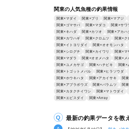
関東の人気魚種の釣果情報
関東×マダイ
関東×ブリ
関東×マアジ
関東×ゴマサバ
関東×マダコ
関東×サワ
関東×キハダ
関東×カツオ
関東×アカハ
関東×カワハギ
関東×クロムツ
関東×ク
関東×イトヨリダイ
関東×オオモンハタ
関東×シログチ
関東×カイワリ
関東×マ
関東×マダラ
関東×オオメハタ
関東×メ
関東×ユメカサゴ
関東×ハチビキ
関東×
関東×トゴットメバル
関東×ヒラソウダ
関東×ホウキハタ
関東×アカイサキ
関東
関東×アブラボウズ
関東×バラムツ
関東
関東×カタクチイワシ
関東×マトウダイ
関東×エビスダイ
関東×Array
最新の釣果データを教