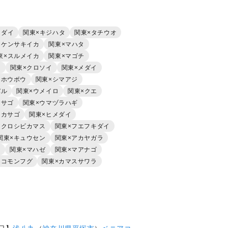
マダイ
関東×キジハタ
関東×タチウオ
×ケンサキイカ
関東×マハタ
東×スルメイカ
関東×マゴチ
イ
関東×クロソイ
関東×メダイ
×ホウボウ
関東×シマアジ
バル
関東×ウメイロ
関東×クエ
カサゴ
関東×ウマヅラハギ
メカサゴ
関東×ヒメダイ
×クロシビカマス
関東×フエフキダイ
関東×キュウセン
関東×アカヤガラ
イ
関東×マハゼ
関東×マアナゴ
×コモンフグ
関東×カマスサワラ