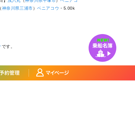
4日】
浅八丸
（
神奈川県
平塚市
）
ベニアコ
（
神奈川県
三浦市
）
ベニアコウ
・5.00k
オ
です。
県
静岡県
三重県
大阪府
兵庫県
和歌山県
鹿児島県
沖縄県
アジ
宮城県×アイナメ
宮城県×メバル
×マダイ
福島県×ヒラメ
福島県×チダイ
玉県×サワラ
埼玉県×タチウオ
県×マアジ
東京都×マアジ
ブリ
神奈川県×アカアマダイ
イカ
富山県×ブリ
富山県×マダイ