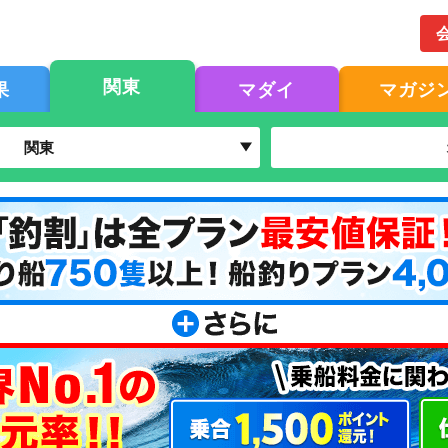
関東
果
マダイ
マガジ
関東