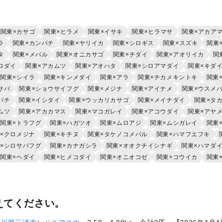
関東×カサゴ
関東×ヒラメ
関東×イサキ
関東×ヒラマサ
関東×アカア
ラ
関東×カンパチ
関東×ヤリイカ
関東×シロギス
関東×スズキ
関東
タ
関東×メバル
関東×オニカサゴ
関東×チダイ
関東×アオリイカ
関
ロダイ
関東×アカムツ
関東×アオハタ
関東×シロアマダイ
関東×キダ
関東×シイラ
関東×キンメダイ
関東×アラ
関東×チカメキントキ
関東
サバ
関東×ショウサイフグ
関東×メジナ
関東×アイナメ
関東×ウスメ
バチ
関東×イシダイ
関東×ウッカリカサゴ
関東×メイチダイ
関東×タ
ムツ
関東×アカカマス
関東×マコガレイ
関東×アコウダイ
関東×アヤ
関東×トラフグ
関東×ハガツオ
関東×ムロアジ
関東×ムシガレイ
関東
×クロメジナ
関東×キチヌ
関東×タケノコメバル
関東×ハマフエフキ
×シロサバフグ
関東×カナガシラ
関東×オオクチイシナギ
関東×ハマダ
関東×ヘダイ
関東×ヒメコダイ
関東×オニオコゼ
関東×コウイカ
関東
えてください。