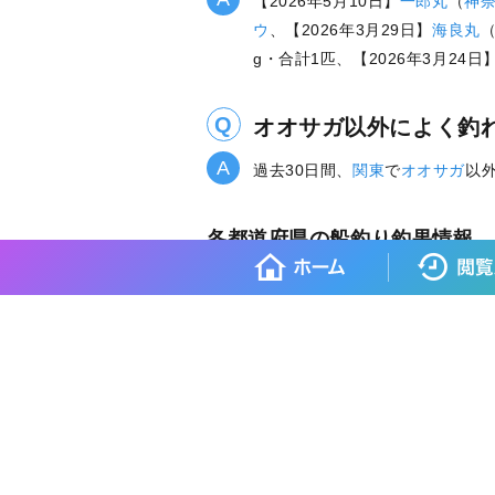
【2026年5月10日】
一郎丸
（
神
ウ
、【2026年3月29日】
海良丸
g・合計1匹、【2026年3月24日
オオサガ以外によく釣
過去30日間、
関東
で
オオサガ
以
各都道府県の船釣り釣果情報
北海道
岩手県
宮城県
山形県
福島県
東
京都府
広島県
岡山県
山口県
鳥取県
島
各都道府県の人気魚種の釣果情
岩手県×マダラ
岩手県×スルメイカ
岩手県
宮城県×マコガレイ
山形県×マアジ
山形県
福島県×ウスメバル
福島県×ブリ
茨城県×
埼玉県×ホウボウ
埼玉県×マダイ
埼玉県×
東京都×タチウオ
東京都×シロギス
東京都
神奈川県×タチウオ
新潟県×マダイ
新潟県