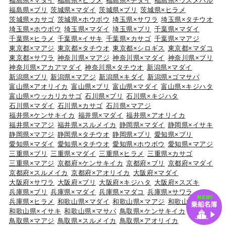
福島県×マダイ
福島県×ヒラメ
福島県×チダイ
福島県×ウスメバル
福島県×ブリ
茨城県×マダイ
茨城県×ブリ
茨城県×ヒラメ
茨城県×カサゴ
茨城県×ホウボウ
埼玉県×サワラ
埼玉県×タチウオ
埼玉県×ホウボウ
埼玉県×マダイ
埼玉県×ブリ
千葉県×マダイ
千葉県×ヒラメ
千葉県×イサキ
千葉県×カサゴ
千葉県×マアジ
東京都×マアジ
東京都×タチウオ
東京都×シロギス
東京都×マダコ
東京都×サワラ
神奈川県×マアジ
神奈川県×マダイ
神奈川県×ブリ
神奈川県×アカアマダイ
神奈川県×タチウオ
新潟県×マダイ
新潟県×ブリ
新潟県×マアジ
新潟県×キダイ
新潟県×ゴマサバ
富山県×アオリイカ
富山県×ブリ
富山県×マダイ
富山県×キジハタ
富山県×ウッカリカサゴ
石川県×ブリ
石川県×キジハタ
石川県×マダイ
石川県×カサゴ
石川県×マアジ
福井県×ケンサキイカ
福井県×マダイ
福井県×アオリイカ
福井県×マアジ
福井県×スルメイカ
静岡県×マダイ
静岡県×イサキ
静岡県×マアジ
静岡県×タチウオ
静岡県×ブリ
愛知県×ブリ
愛知県×マダイ
愛知県×タチウオ
愛知県×ホウボウ
愛知県×マアジ
三重県×ブリ
三重県×マダイ
三重県×ヒラメ
三重県×カサゴ
三重県×マアジ
京都府×ケンサキイカ
京都府×ブリ
京都府×マダイ
京都府×スルメイカ
京都府×アオリイカ
大阪府×マダイ
大阪府×サワラ
大阪府×ブリ
大阪府×キジハタ
大阪府×スズキ
兵庫県×ブリ
兵庫県×マダイ
兵庫県×マダコ
兵庫県×サワラ
兵庫県×ヒラメ
和歌山県×マダイ
和歌山県×マアジ
和歌山県×ブリ
和歌山県×イサキ
和歌山県×マサバ
鳥取県×ケンサキイカ
鳥取県×マアジ
鳥取県×スルメイカ
鳥取県×アオリイカ