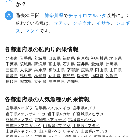
か？
過去30日間、
神奈川県
で
チャイロマルハタ
以外によく
釣れている魚は、
マアジ
、
タチウオ
、
イサキ
、
シロギ
ス
、
マダイ
です。
各都道府県の船釣り釣果情報
北海道
岩手県
宮城県
山形県
福島県
東京都
神奈川県
埼玉県
千葉県
茨城県
新潟県
富山県
石川県
福井県
愛知県
静岡県
三重県
大阪府
兵庫県
和歌山県
京都府
広島県
岡山県
山口県
鳥取県
島根県
高知県
香川県
徳島県
愛媛県
福岡県
佐賀県
長崎県
熊本県
大分県
鹿児島県
沖縄県
各都道府県の人気魚種の釣果情報
岩手県×マダラ
岩手県×スルメイカ
岩手県×ブリ
岩手県×ケンサキイカ
岩手県×カサゴ
宮城県×ヒラメ
宮城県×マアジ
宮城県×アイナメ
宮城県×メバル
宮城県×マコガレイ
山形県×マアジ
山形県×マダイ
山形県×キジハタ
山形県×ケンサキイカ
山形県×マハタ