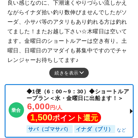
良い感じなのに、下潮速くやりづらい流しかえ
ながらイナダ拾い釣り数伸びませんでしたがソ
ーダ、小サバ等のアタリもあり釣れる方は釣れ
てました！またお越し下さい☆木曜日は空いて
ます。金曜日のショートルアーは空き有り。土
曜日、日曜日のアマダイも募集中ですのでチャ
レンジャーお待ちしてます♪
続きを表示
◆1便（6：00～9：30）◆ショートルア
ープラン＜水・金曜日に出船ます！＞
6,000
円/人
乗合
1,500
ポイント還元
サバ（ゴマサバ）
イナダ（ブリ）