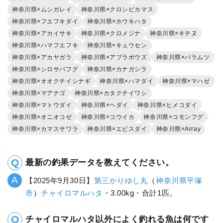
神奈川県×ムシガレイ
神奈川県×クロシビカマス
神奈川県×フエフキダイ
神奈川県×ホウキハタ
神奈川県×アカイサキ
神奈川県×クロメジナ
神奈川県×キチヌ
神奈川県×ハマフエフキ
神奈川県×キュウセン
神奈川県×アカヤガラ
神奈川県×アブラボウズ
神奈川県×バラムツ
神奈川県×シロサバフグ
神奈川県×カナガシラ
神奈川県×オオクチイシナギ
神奈川県×ハマダイ
神奈川県×マハゼ
神奈川県×マアナゴ
神奈川県×カタクチイワシ
神奈川県×マトウダイ
神奈川県×ヘダイ
神奈川県×ヒメコダイ
神奈川県×オニオコゼ
神奈川県×コウイカ
神奈川県×コモンフグ
神奈川県×カマスサワラ
神奈川県×エビスダイ
神奈川県×Array
最新の釣果データを教えてください。
【2025年9月30日】
第三かりゆし丸
（
神奈川県
平塚
市
）
チャイロマルハタ
・3.00kg・合計1匹。
チャイロマルハタ以外によく釣れる魚は何です