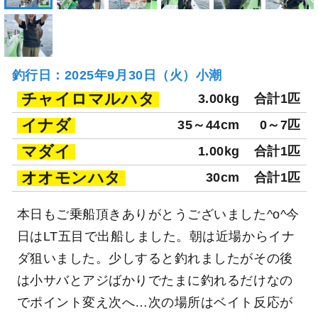
釣行日：2025年9月30日（火）小潮
チャイロマルハタ
3.00kg
合計1匹
イナダ
35～44cm
0～7匹
マダイ
1.00kg
合計1匹
オオモンハタ
30cm
合計1匹
本日もご乗船頂きありがとうございました^o^今
日はLT五目で出船しました。朝は近場からイナ
ダ狙いました。少しすると釣れましたがその後
は小サバとアジばかりでたまに釣れるだけなの
でポイント変え次へ…次の場所はベイト反応が