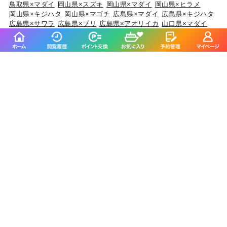
鳥取県×マダイ
岡山県×スズキ
岡山県×マダイ
岡山県×ヒラメ
岡山県×キジハタ
岡山県×マゴチ
広島県×マダイ
広島県×キジハタ
広島県×サワラ
広島県×ブリ
広島県×アオリイカ
山口県×マダイ
山口県×ケンサキイカ
山口県×キジハタ
山口県×ブリ
山口県×カサゴ
徳島県×ブリ
徳島県×マアジ
徳島県×チダイ
徳島県×イサキ
徳島県×キダイ
香川県×マダイ
香川県×アオリイカ
香川県×マゴチ
香川県×キジハタ
香川県×ショウサイフグ
愛媛県×マダイ
愛媛県×ブリ
愛媛県×キジハタ
愛媛県×タチウオ
愛媛県×サワラ
高知県×カンパチ
高知県×アカアマダイ
高知県×イサキ
高知県×マダイ
高知県×ケンサキイカ
福岡県×マダイ
福岡県×ヤリイカ
福岡県×ケンサキイカ
福岡県×ヒラマサ
福岡県×ブリ
佐賀県×マダイ
佐賀県×ヒラマサ
佐賀県×アカアマダイ
佐賀県×イサキ
佐賀県×キジハタ
長崎県×マダイ
長崎県×キジハタ
長崎県×オオモンハタ
長崎県×アオハタ
長崎県×ブリ
熊本県×マダイ
熊本県×ヒラメ
熊本県×メバル
熊本県×キジハタ
熊本県×カサゴ
鹿児島県×マダイ
鹿児島県×ケンサキイカ
鹿児島県×アオハタ
鹿児島県×アオリイカ
鹿児島県×カンパチ
沖縄県×スジアラ
沖縄県×キハダ
沖縄県×バラハタ
沖縄県×ハマフエフキ
沖縄県×クエ