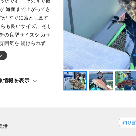
ったです。 そのすぐ後
が 海面まで上がってき
すが すぐに落とし直す
ちらも良いサイズ。 そし
チの良型サイズや カサ
雰囲気を 続けられず
象情報を表示
釣り
漁港