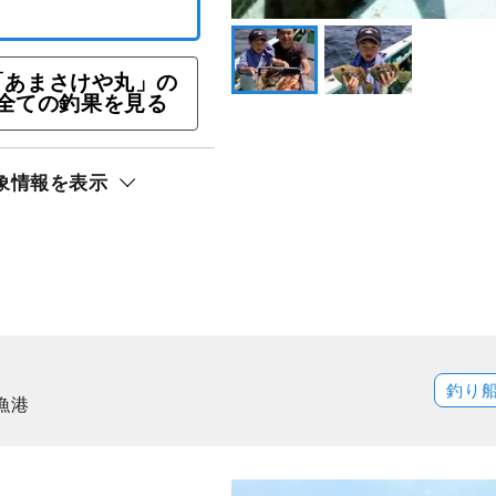
ン
「あまさけや丸」の
ト還元
全ての釣果を見る
象情報を表示
釣り
漁港