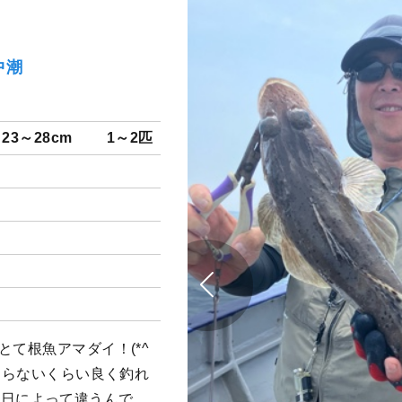
中潮
23～28cm
1～2匹
とて根魚アマダイ！(*^
に困らないくらい良く釣れ
れ方も日によって違うんで