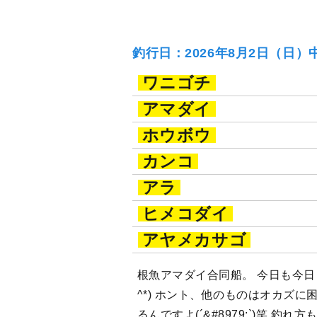
釣行日：2026年8月2日（日）
ワニゴチ
アマダイ
ホウボウ
カンコ
アラ
ヒメコダイ
アヤメカサゴ
根魚アマダイ合同船。 今日も今日
^*) ホント、他のものはオカズ
るんですよ(´&#8979;`)笑 釣