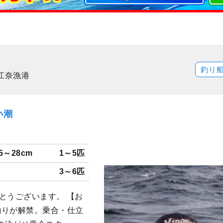
釣り
江奈漁港
小潮
5～28cm
1～5匹
3～6匹
とうございます。 【お
釣りが解禁。乗合・仕立