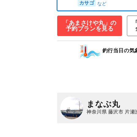
カサゴ釣りプラ
45,000
円/隻
仕立
「あまさけや丸」の
3,000
ポイン
予約プランを見る
カサゴ
釣行当日の気
まなぶ丸
神奈川県 藤沢市 片瀬