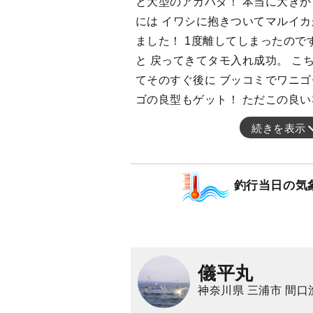
と大型のアカハタ！ 本当に大きか
には イワシに抱きついてマルイカ
ました！ 1度離してしまったので
と 戻ってきてタモ入れ成功。 こ
てそのすぐ後に ブッコミでワニゴ
ゴの良型もゲット！ ただこの良い
続きを表示
釣行当日の気
儀平丸
神奈川県 三浦市 間口