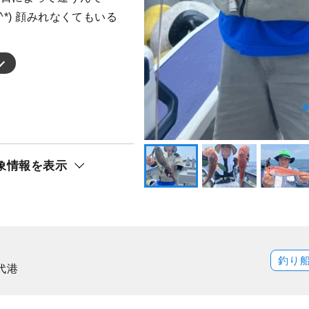
^*) 顔みれなくてもいる
象情報を表示
釣り
代港