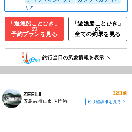
出ているポイントを選びました。実はこのポイ
ントには7月5日（日）にも入っていたのです
が、その日は長く降り続いた雨の影響で海の色
が悪く、釣れたのはカサゴが中心。厳しい状況
でした。ところが今回は海の濁りもかなり回復
し、水色も良好。「今日は期待できそう」
続きを表示
泳がせ釣りプラン☆アコウ・根魚狙い！
☆レンタルあり☆初心者OK☆
10,000
円/人
乗合
1,500
ポイント還元
アコウ（キジハタ）
ガシラ（カサゴ）