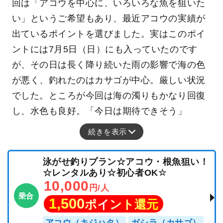
釣行日：2026年7月8日（水）小潮
キス
（シロギス）
マダイ
アコウ
マゴチ
カサゴ
下げの小潮3日目。今回は近場をご希望とのこと
で、室浜周辺へ出船しました。前日は友人が別
のポイントでタイラバを楽しみ、2人で真鯛4匹
とニベ3匹という釣果だったそうです。しかし今
回は「アコウを中心に、いろいろな魚を狙いた
い」というご希望もあり、最近アコウの実績が