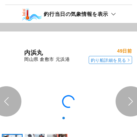
シロギス
アジ
アジ＆シロギスが釣れました。
続きを表示
エサ釣りプラン☆カワハギ・シロギス狙
いで出船します！
11,000
円/人
乗合
1,500
ポイント還元
カワハギ
シロギス
「武士（サムラ
「武士（サムラ
イ）」の
イ）」の
予約プランを見る
全ての釣果を見る