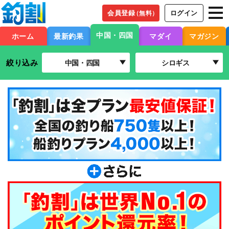
会員登録
ログイン
（無料）
中国・四国
ホーム
最新釣果
マダイ
マガジン
絞り込み
中国・四国
シロギス