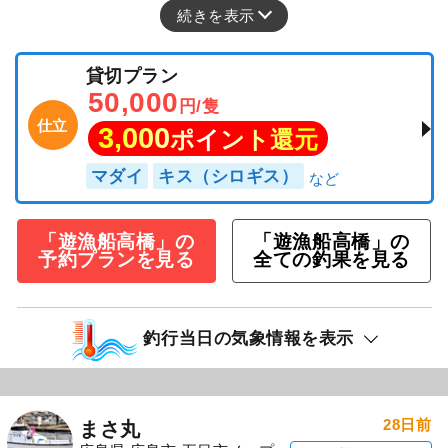
続きを表示
貸切プラン
50,000
円/隻
仕立
3,000
ポイント還元
マダイ
キス（シロギス）
「遊漁船高橋」の
「遊漁船高橋」の
予約プランを見る
全ての釣果を見る
釣行当日の気象情報を表示
28日前
まさ丸