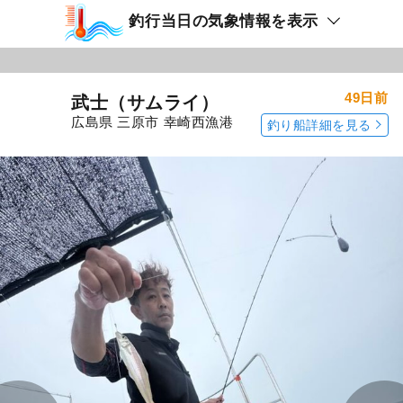
釣行日：2026年7月3日（金）中潮
キス
（シロギス）
暑すぎで・・・・釣れたんで・・・・定時より
早めに納竿！！お客さん少なすぎなんで・・・
船長も釣りまくり・・・・帰って2時間捌きまく
り・・・（汗）
続きを表示