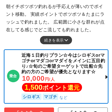
朝イチポツポツ釣れるが手応えが薄いのでポイ
ント移動。 実績ポイントでポツポツ＆たまにラ
ッシュで釣れました。 広範囲に小さな群れが点
在してる感じでどこ流しても釣れました。
続きを表示
近海１日釣りプラン☆今はシロギスorマ
ゴチorマダコorマダイをメインに五目釣
り♪☆旬のご希望ターゲットで出船☆先
約の方のご希望が優先となります☆
乗合
10,000
円/人
1,500
ポイント還元
シロギス
マゴチ