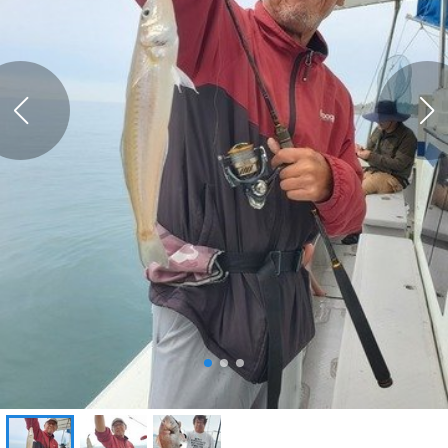
「内浜丸」の
「内浜丸」の
予約プランを見る
全ての釣果を見る
釣行当日の気象情報を表示
52日前
遊漁船ニライカナイ
愛媛県 松山市 三津浜港
釣り船詳細を見る