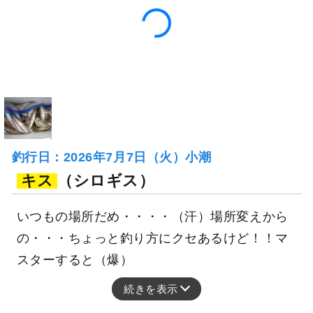
「遊漁船ことひき」
「遊漁船ことひき」
の
の
予約プランを見る
全ての釣果を見る
釣行当日の気象情報を表示
32日前
ZEELⅡ
広島県 福山市 大門港
釣り船詳細を見る