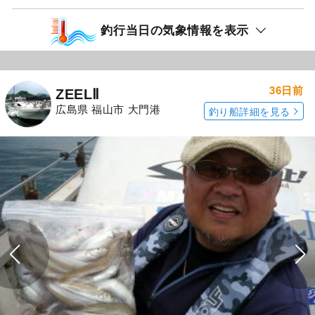
釣行日：2026年7月7日（火）小潮
キス
（シロギス）
いつもの場所だめ・・・・（汗）場所変えから
の・・・ちょっと釣り方にクセあるけど！！マ
スターすると（爆）
続きを表示