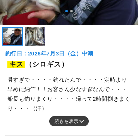
釣行当日の気象情報を表示
36日前
ZEELⅡ
広島県 福山市 大門港
釣り船詳細を見る