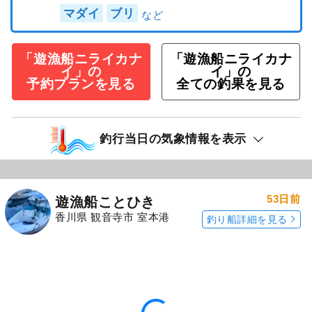
釣行日：2026年6月17日（水）中潮
キス
（シロギス）
竿頭10匹
タイ
1～5匹
アジ
本日は鯛＆キス出船、全員安打達成。4名でし
た。 皆様、ありがとうございました。
続きを表示
（平日）仲間で1隻貸切ってお好きな魚
を狙うプラン☆
66,000
円/隻
仕立
3,000
ポイント還元