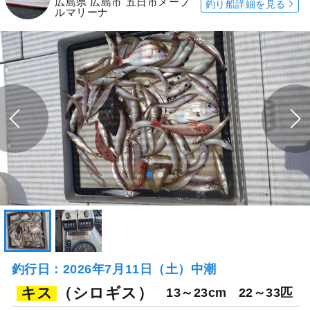
広島県 広島市 五日市メープ
釣り船詳細を見る
ルマリーナ
釣行日：2026年7月11日（土）中潮
キス
（シロギス）
13～23cm
22～33匹