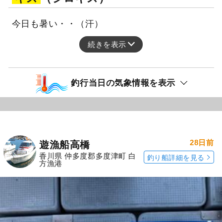
今日も暑い・・（汗）
続きを表示
釣行当日の気象情報を表示
28日前
遊漁船高橋
香川県 仲多度郡多度津町 白
釣り船詳細を見る
方漁港