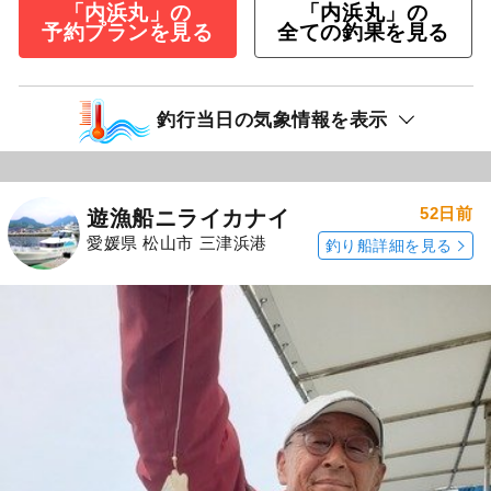
釣行日：2026年6月20日（土）中潮
キス
（シロギス）
20～25cm
20～48匹
朝からポツポツ拾い。上手い人は良かったで
す。
続きを表示
キス釣りプラン
9,000
円/人
乗合
1,500
ポイント還元
キス（シロギス）