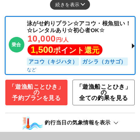
続きを表示
泳がせ釣りプラン☆アコウ・根魚狙い！
☆レンタルあり☆初心者OK☆
10,000
円/人
乗合
1,500
ポイント還元
アコウ（キジハタ）
ガシラ（カサゴ）
「遊漁船ことひき」
「遊漁船ことひき」
の
の
予約プランを見る
全ての釣果を見る
釣行当日の気象情報を表示