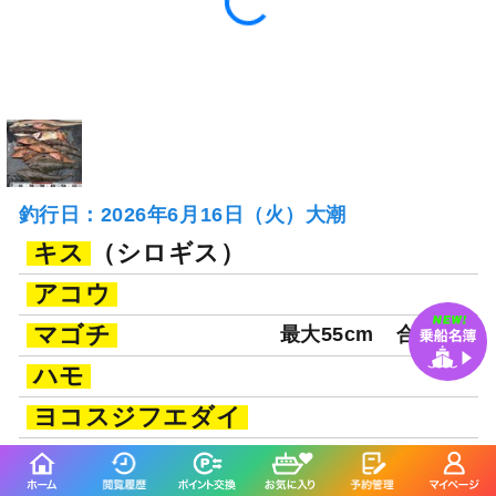
マダイ
ブリ
「遊漁船ニライカナ
「遊漁船ニライカナ
イ」の
イ」の
予約プランを見る
全ての釣果を見る
釣行当日の気象情報を表示
53日前
遊漁船ことひき
香川県 観音寺市 室本港
釣り船詳細を見る