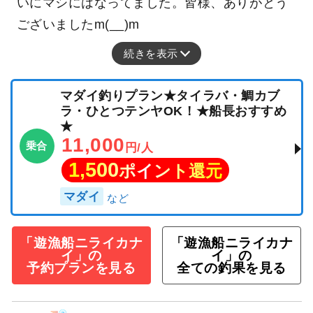
いにマシにはなってました。皆様、ありがとう
ございましたm(__)m
続きを表示
マダイ釣りプラン★タイラバ・鯛カブ
ラ・ひとつテンヤOK！★船長おすすめ
★
11,000
乗合
円/人
1,500
ポイント還元
マダイ
「遊漁船ニライカナ
「遊漁船ニライカナ
イ」の
イ」の
予約プランを見る
全ての釣果を見る