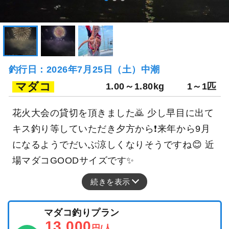
釣行日：2026年7月25日（土）中潮
マダコ
1.00～1.80kg
1～1匹
花火大会の貸切を頂きました🙇 少し早目に出て
キス釣り等していただき夕方から❗️来年から9月
になるようでだいぶ涼しくなりそうですね😊 近
場マダコGOODサイズです✨
続きを表示
マダコ釣りプラン
13,000
円/人