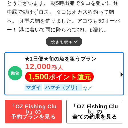
とうございます。 朝5時出船でタコを狙いに 途
中霧で動けずロス。 タコはオカズ程釣って鯛
へ。 良型の鯛を釣りました。アコウも50オーバ
ー！ 港に着いて雨に降られてびしょ濡れ。
続きを表示
★1日便★旬の魚を狙うプラン
12,000
円/人
乗合
1,500
ポイント還元
マダイ
ハマチ（ブリ）
「OZ Fishing Clu
「OZ Fishing Clu
b」の
b」の
予約プランを見る
全ての釣果を見る