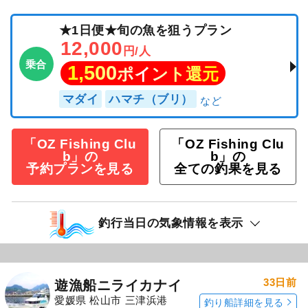
★1日便★旬の魚を狙うプラン
12,000
円/人
乗合
1,500
ポイント還元
マダイ
ハマチ（ブリ）
「OZ Fishing Clu
「OZ Fishing Clu
b」の
b」の
予約プランを見る
全ての釣果を見る
釣行当日の気象情報を表示
33日前
遊漁船ニライカナイ
愛媛県 松山市 三津浜港
釣り船詳細を見る