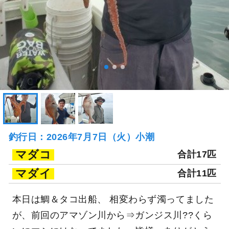
釣行日：2026年7月7日（火）小潮
マダコ
合計17匹
マダイ
合計11匹
本日は鯛＆タコ出船、 相変わらず濁ってました
が、前回のアマゾン川から⇒ガンジス川??くら