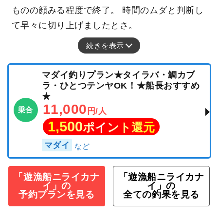
ものの顔みる程度で終了。 時間のムダと判断し
て早々に切り上げましたとさ。
続きを表示
マダイ釣りプラン★タイラバ・鯛カブ
ラ・ひとつテンヤOK！★船長おすすめ
★
11,000
乗合
円/人
1,500
ポイント還元
マダイ
「遊漁船ニライカナ
「遊漁船ニライカナ
イ」の
イ」の
予約プランを見る
全ての釣果を見る