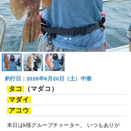
釣行日：2026年6月20日（土）中潮
タコ
（マダコ）
マダイ
アコウ
本日はk様グループチャーター。 いつもありが