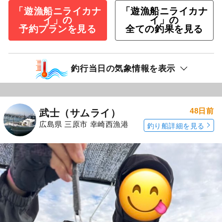
「遊漁船ニライカナ
「遊漁船ニライカナ
イ」の
イ」の
予約プランを見る
全ての釣果を見る
釣行当日の気象情報を表示
48日前
武士（サムライ）
広島県 三原市 幸崎西漁港
釣り船詳細を見る