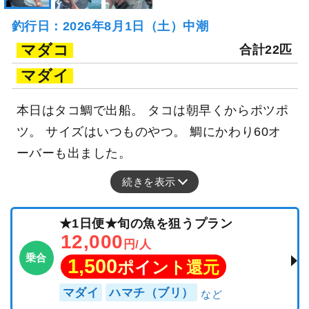
釣行日：2026年8月1日（土）中潮
マダコ
合計22匹
マダイ
本日はタコ鯛で出船。 タコは朝早くからポツポ
ツ。 サイズはいつものやつ。 鯛にかわり60オ
ーバーも出ました。
続きを表示
★1日便★旬の魚を狙うプラン
12,000
円/人
乗合
1,500
ポイント還元
マダイ
ハマチ（ブリ）