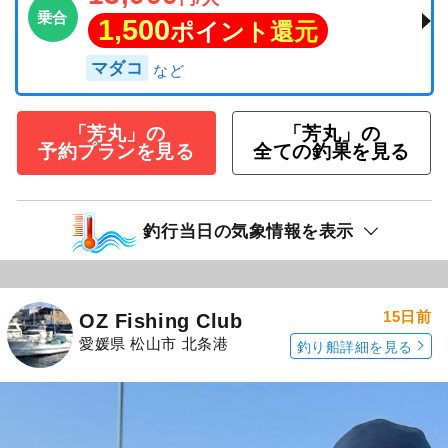
乗合
1,500
ポイント還元
マダコ
「芳丸」の
「芳丸」の
予約プランを見る
全ての釣果を見る
釣行当日の気象情報を表示
15日前
OZ Fishing Club
愛媛県 松山市 北条港
釣り船詳細を見る