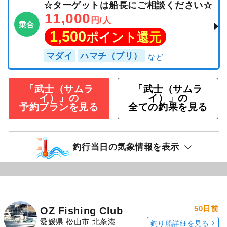
☆ターゲットは船長にご相談ください☆
11,000
円/人
乗合
1,500
ポイント還元
マダイ
ハマチ（ブリ）
「武士（サムラ
「武士（サムラ
イ）」の
イ）」の
予約プランを見る
全ての釣果を見る
釣行当日の気象情報を表示
50日前
OZ Fishing Club
愛媛県 松山市 北条港
釣り船詳細を見る