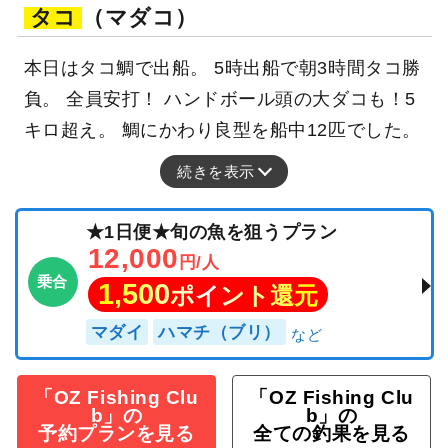
タコ
（マダコ）
本日はタコ鯛で出船。 5時出船で朝3時間タコ勝
負。 全員安打！ ハンドボール頭の大ダコも！5
キロ超え。 鯛にかわり良型を船中12匹でした。
続きを表示
★1日便★旬の魚を狙うプラン
12,000
円/人
乗合
1,500
ポイント還元
マダイ
ハマチ（ブリ）
「OZ Fishing Clu
「OZ Fishing Clu
b」の
b」の
予約プランを見る
全ての釣果を見る