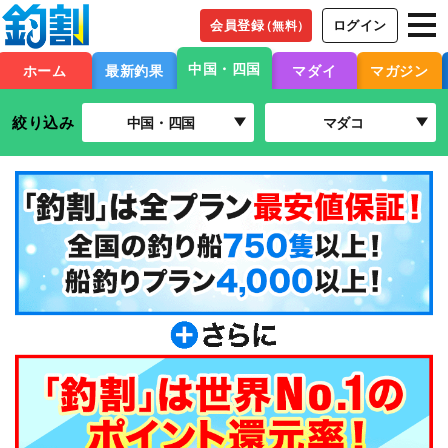
会員登録
ログイン
（無料）
中国・四国
ホーム
最新釣果
マダイ
マガジン
絞り込み
中国・四国
マダコ