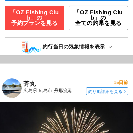
「OZ Fishing Clu
「OZ Fishing Clu
b」の
b」の
予約プランを見る
全ての釣果を見る
釣行当日の気象情報を表示
15日前
芳丸
広島県 広島市 丹那漁港
釣り船詳細を見る