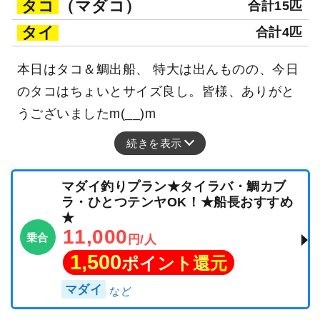
タコ
（マダコ）
合計15匹
タイ
合計4匹
本日はタコ＆鯛出船、 特大は出んものの、今日
のタコはちょいとサイズ良し。皆様、ありがと
うございましたm(__)m
続きを表示
マダイ釣りプラン★タイラバ・鯛カブ
ラ・ひとつテンヤOK！★船長おすすめ
★
11,000
乗合
円/人
1,500
ポイント還元
マダイ