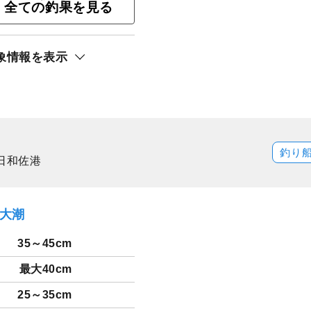
全ての釣果を見る
象情報を表示
ト還元
サキ
釣り
日和佐港
）大潮
35～45cm
最大40cm
25～35cm