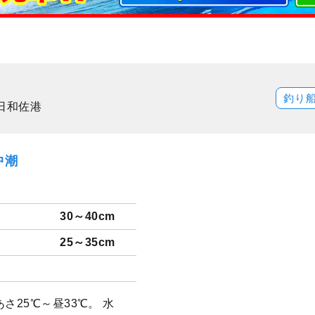
釣り
日和佐港
中潮
30～40cm
25～35cm
さ25℃～昼33℃。 水