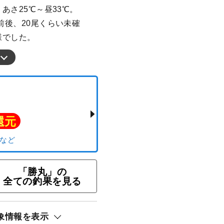
：あさ25℃～昼33℃。
前後、20尾くらい未確
様でした。
「勝丸」の
全ての釣果を見る
ト還元
象情報を表示