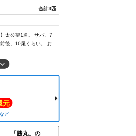
合計3匹
果】太公望1名。 サバ、7
前後、10尾くらい。 お
「勝丸」の