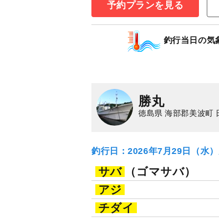
予約プランを見る
アジ五目プラン
釣行当日の気
35,000
円/隻
仕立
3,000
ポイン
アジ（マアジ）
イ
勝丸
徳島県 海部郡美波町 
釣行日：2026年7月29日（水
サバ
（ゴマサバ）
アジ
チダイ