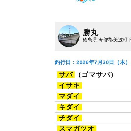
アジ（マアジ）
イ
勝丸
徳島県 海部郡美波町 
釣行日：2026年7月30日（木
サバ
（ゴマサバ）
イサキ
マダイ
キダイ
チダイ
スマガツオ