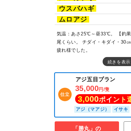
ウスバハギ
ムロアジ
気温：あさ25℃～昼33℃。 【釣
尾くらい。 チダイ・キダイ・30㎝
疲れ様でした。
続きを表示
「勝丸」の