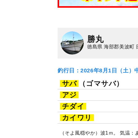
勝丸
徳島県 海部郡美波町 
釣行日：2026年8月1日（土）
サバ
（ゴマサバ）
アジ
チダイ
カイワリ
（そよ風穏やか）波1ｍ。 気温：あ