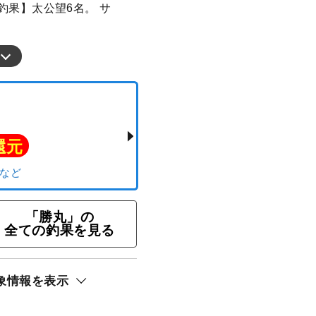
【釣果】太公望6名。 サ
。
ト還元
「勝丸」の
全ての釣果を見る
サキ
象情報を表示