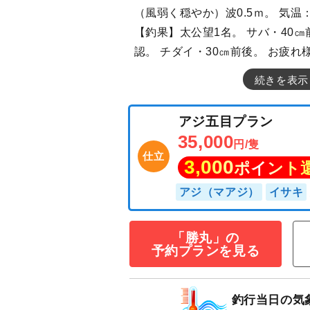
（風弱く穏やか）波0.5ｍ。 気温
【釣果】太公望1名。 サバ・40㎝
認。 チダイ・30㎝前後。 お疲れ
続きを表示
「勝丸」の
アジ五目プラン
予約プランを見る
35,000
円/隻
仕立
3,000
ポイン
釣行当日の気