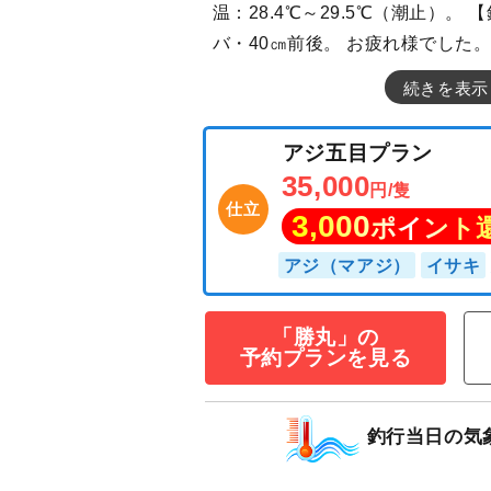
温：28.4℃～29.5℃（潮止）。 
バ・40㎝前後。 お疲れ様でした
続きを表示
アジ五目プラン
35,000
円/隻
仕立
3,000
ポイン
「勝丸」の
予約プランを見る
アジ（マアジ）
イ
釣行当日の気