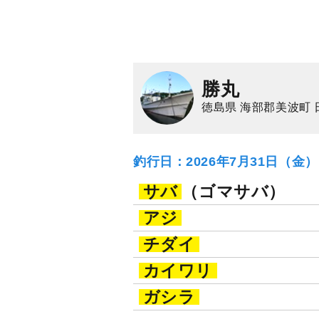
勝丸
徳島県 海部郡美波町 
釣行日：2026年7月31日（金
サバ
（ゴマサバ）
アジ
チダイ
カイワリ
ガシラ