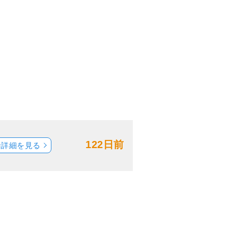
122日前
船詳細を見る