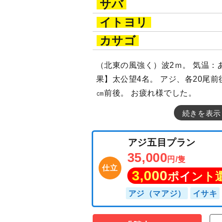
サバ
イトヨリ
カサゴ
（北東の風強く）波2ｍ。 気温：あ
果】太公望4名。 アジ、各20尾前
㎝前後。 お疲れ様でした。
続きを表示
アジ五目プラン
35,000
円/隻
仕立