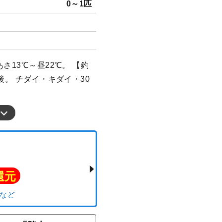
0～1匹
さ13℃～昼22℃。 【釣
後。 チダイ・キダイ・30