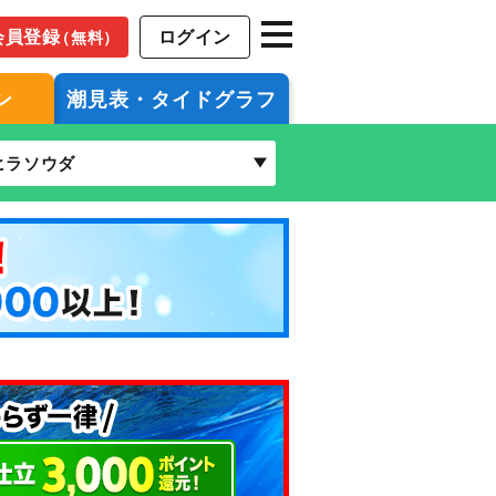
会員登録
ログイン
（無料）
ン
潮見表・タイドグラフ
ヒラソウダ