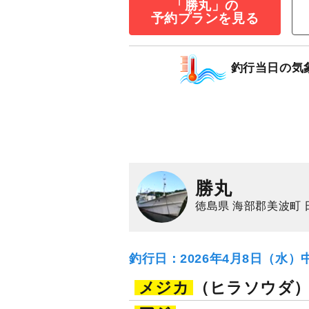
「勝丸」の
3,000
ポイン
予約プランを見る
アジ（マアジ）
イ
釣行当日の気
勝丸
徳島県 海部郡美波町 
釣行日：2026年4月8日（水）
メジカ
（ヒラソウダ