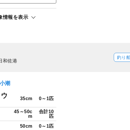
ト還元
象情報を表示
サキ
釣り
日和佐港
）小潮
ソウ
35cm
0～1匹
45～50c
合計10
m
匹
50cm
0～1匹