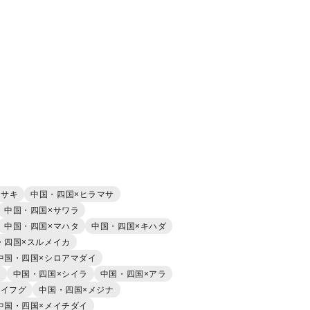
イサキ
中国・四国×ヒラマサ
中国・四国×サワラ
中国・四国×マハタ
中国・四国×キハダ
・四国×スルメイカ
中国・四国×シロアマダイ
タ
中国・四国×シイラ
中国・四国×アラ
サイフグ
中国・四国×メジナ
中国・四国×メイチダイ