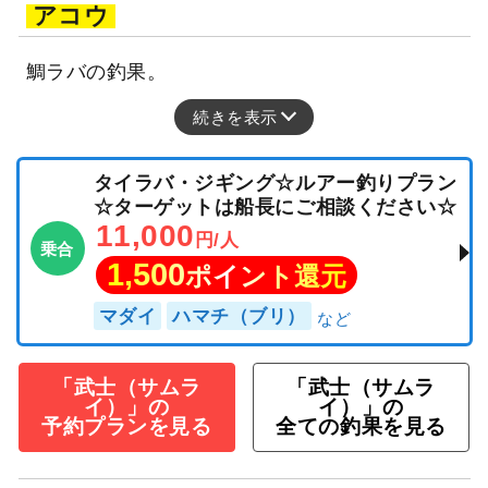
アコウ
鯛ラバの釣果。
続きを表示
タイラバ・ジギング☆ルアー釣りプラン
☆ターゲットは船長にご相談ください☆
11,000
円/人
乗合
1,500
ポイント還元
マダイ
ハマチ（ブリ）
「武士（サムラ
「武士（サムラ
イ）」の
イ）」の
予約プランを見る
全ての釣果を見る