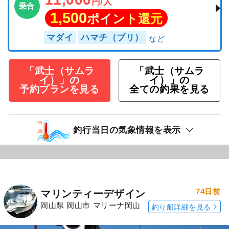
円/人
乗合
1,500
ポイント還元
マダイ
ハマチ（ブリ）
「武士（サムラ
「武士（サムラ
イ）」の
イ）」の
予約プランを見る
全ての釣果を見る
釣行当日の気象情報を表示
74日前
マリンティーデザイン
岡山県 岡山市 マリーナ岡山
釣り船詳細を見る