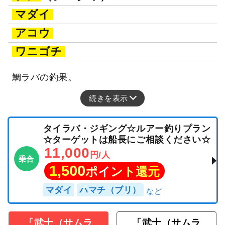
マダイ
アコウ
ワニゴチ
鯛ラバの釣果。
続きを表示
タイラバ・ジギング☆ルアー釣りプラン
☆ターゲットは船長にご相談ください☆
11,000
円/人
乗合
1,500
ポイント還元
マダイ
ハマチ（ブリ）
「武士（サムラ
「武士（サムラ