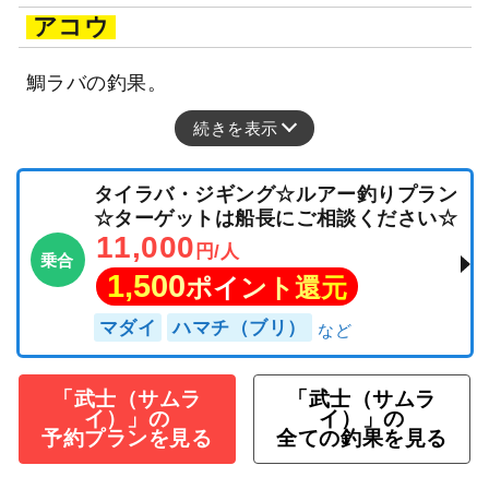
アコウ
鯛ラバの釣果。
続きを表示
タイラバ・ジギング☆ルアー釣りプラン
☆ターゲットは船長にご相談ください☆
11,000
円/人
乗合
1,500
ポイント還元
マダイ
ハマチ（ブリ）
「武士（サムラ
「武士（サムラ
イ）」の
イ）」の
予約プランを見る
全ての釣果を見る