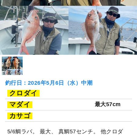
釣行日：2026年5月6日（水）中潮
クロダイ
マダイ
最大57cm
カサゴ
5/6鯛ラバ。 最大、 真鯛57センチ。 他クロダ