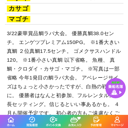
カサゴ
マゴチ
3/22豪華賞品鯛ラバ大会。 優勝真鯛38.0セン
チ。 エンゲツプレミアム150PG。 ※1番大きい
真鯛 ２位真鯛17.5センチ。 ゴメクサスハンドル
120。 ※1番小さい真鯛 以下省略。 魚種、 真
鯛・クロダイ・カサゴ・マゴチ。 ※写真は一部
省略 今年1発目の鯛ラバ大会。 アベレージサイ
ズはちょっと小さかったですが、白熱の戦い
に。 優勝者はなんと初参加、フルレンタル、船
長セッティング。信じるといい事あるかも。 ４
月も開催予定です。 初心者の方もご遠慮なくご
相談ください。