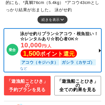
的にも、*真鯛76cm（5.4kg） *アコウ43cmとし
っかり結果が出ました。 泳がせ釣
続きを表示
泳がせ釣りプラン☆アコウ・根魚狙い！
☆レンタルあり☆初心者OK☆
10,000
円/人
乗合
1,500
ポイント還元
アコウ（キジハタ）
ガシラ（カサゴ）
「遊漁船ことひき」
「遊漁船ことひき」
の
の
予約プランを見る
全ての釣果を見る