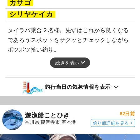
カサゴ
シリヤケイカ
タイラバ乗合２名様。先ずはこれから良くなる
であろうスポットをサクッとチェックしながら
ポツポツ拾い釣り。
続きを表示
釣行当日の気象情報を表示
82日前
遊漁船ことひき
香川県 観音寺市 室本港
釣り船詳細を見る