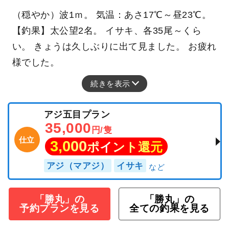
（穏やか）波1ｍ。 気温：あさ17℃～昼23℃。
【釣果】太公望2名。 イサキ、各35尾～くら
い。 きょうは久しぶりに出て見ました。 お疲れ
様でした。
続きを表示
アジ五目プラン
35,000
円/隻
仕立
3,000
ポイント還元
アジ（マアジ）
イサキ
「勝丸」の
「勝丸」の
予約プランを見る
全ての釣果を見る