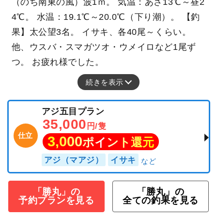
（のち南東の風）波1ｍ。 気温：あさ13℃～昼2
4℃。 水温：19.1℃～20.0℃（下り潮）。 【釣
果】太公望3名。 イサキ、各40尾～くらい。
他、ウスバ・スマガツオ・ウメイロなど1尾ず
つ。 お疲れ様でした。
続きを表示
アジ五目プラン
35,000
円/隻
仕立
3,000
ポイント還元
アジ（マアジ）
イサキ
「勝丸」の
「勝丸」の
予約プランを見る
全ての釣果を見る