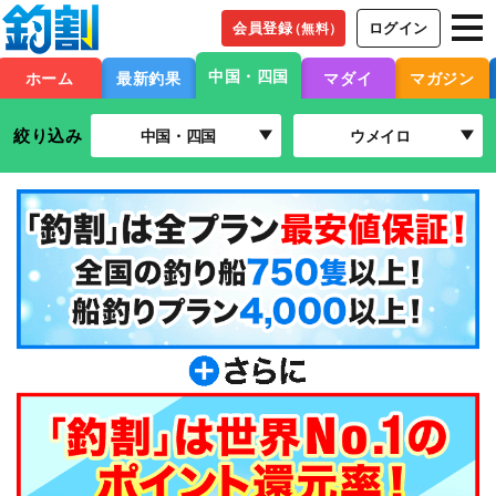
会員登録
ログイン
（無料）
中国・四国
ホーム
最新釣果
マダイ
マガジン
絞り込み
中国・四国
ウメイロ