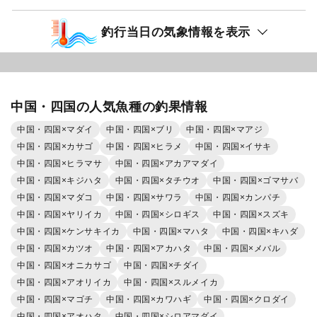
釣行当日の気象情報を表示
中国・四国の人気魚種の釣果情報
中国・四国×マダイ
中国・四国×ブリ
中国・四国×マアジ
中国・四国×カサゴ
中国・四国×ヒラメ
中国・四国×イサキ
中国・四国×ヒラマサ
中国・四国×アカアマダイ
中国・四国×キジハタ
中国・四国×タチウオ
中国・四国×ゴマサバ
中国・四国×マダコ
中国・四国×サワラ
中国・四国×カンパチ
中国・四国×ヤリイカ
中国・四国×シロギス
中国・四国×スズキ
中国・四国×ケンサキイカ
中国・四国×マハタ
中国・四国×キハダ
中国・四国×カツオ
中国・四国×アカハタ
中国・四国×メバル
中国・四国×オニカサゴ
中国・四国×チダイ
中国・四国×アオリイカ
中国・四国×スルメイカ
中国・四国×マゴチ
中国・四国×カワハギ
中国・四国×クロダイ
中国・四国×アオハタ
中国・四国×シロアマダイ