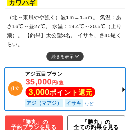
カワハギ
（北～東風やや強く）波1ｍ→1.5ｍ。 気温：あ
さ16℃～昼27℃。 水温：19.4℃～20.5℃（上り
潮）。 【釣果】太公望3名。 イサキ、各40尾く
らい。
続きを表示
アジ五目プラン
35,000
円/隻
仕立
3,000
ポイント還元
アジ（マアジ）
イサキ
「勝丸」の
「勝丸」の
予約プランを見る
全ての釣果を見る