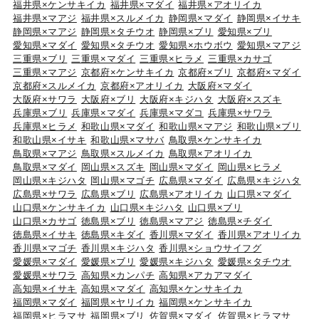
福井県×ケンサキイカ
福井県×マダイ
福井県×アオリイカ
福井県×マアジ
福井県×スルメイカ
静岡県×マダイ
静岡県×イサキ
静岡県×マアジ
静岡県×タチウオ
静岡県×ブリ
愛知県×ブリ
愛知県×マダイ
愛知県×タチウオ
愛知県×ホウボウ
愛知県×マアジ
三重県×ブリ
三重県×マダイ
三重県×ヒラメ
三重県×カサゴ
三重県×マアジ
京都府×ケンサキイカ
京都府×ブリ
京都府×マダイ
京都府×スルメイカ
京都府×アオリイカ
大阪府×マダイ
大阪府×サワラ
大阪府×ブリ
大阪府×キジハタ
大阪府×スズキ
兵庫県×ブリ
兵庫県×マダイ
兵庫県×マダコ
兵庫県×サワラ
兵庫県×ヒラメ
和歌山県×マダイ
和歌山県×マアジ
和歌山県×ブリ
和歌山県×イサキ
和歌山県×マサバ
鳥取県×ケンサキイカ
鳥取県×マアジ
鳥取県×スルメイカ
鳥取県×アオリイカ
鳥取県×マダイ
岡山県×スズキ
岡山県×マダイ
岡山県×ヒラメ
岡山県×キジハタ
岡山県×マゴチ
広島県×マダイ
広島県×キジハタ
広島県×サワラ
広島県×ブリ
広島県×アオリイカ
山口県×マダイ
山口県×ケンサキイカ
山口県×キジハタ
山口県×ブリ
山口県×カサゴ
徳島県×ブリ
徳島県×マアジ
徳島県×チダイ
徳島県×イサキ
徳島県×キダイ
香川県×マダイ
香川県×アオリイカ
香川県×マゴチ
香川県×キジハタ
香川県×ショウサイフグ
愛媛県×マダイ
愛媛県×ブリ
愛媛県×キジハタ
愛媛県×タチウオ
愛媛県×サワラ
高知県×カンパチ
高知県×アカアマダイ
高知県×イサキ
高知県×マダイ
高知県×ケンサキイカ
福岡県×マダイ
福岡県×ヤリイカ
福岡県×ケンサキイカ
福岡県×ヒラマサ
福岡県×ブリ
佐賀県×マダイ
佐賀県×ヒラマサ