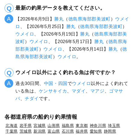
最新の釣果データを教えてください。
【2026年6月9日】
勝丸
（
徳島県
海部郡美波町
）
ウメイ
ロ
、【2026年5月25日】
勝丸
（
徳島県
海部郡美波町
）
ウメイロ
、【2026年5月19日】
勝丸
（
徳島県
海部郡美
波町
）
ウメイロ
、【2026年5月17日】
勝丸
（
徳島県
海
部郡美波町
）
ウメイロ
、【2026年5月14日】
勝丸
（
徳
島県
海部郡美波町
）
ウメイロ
。
ウメイロ以外によく釣れる魚は何ですか？
過去30日間、
中国・四国
で
ウメイロ
以外によく釣れて
いる魚は、
ケンサキイカ
、
マダイ
、
マアジ
、
ゴマサ
バ
、
チダイ
です。
各都道府県の船釣り釣果情報
北海道
岩手県
宮城県
山形県
福島県
東京都
神奈川県
埼玉県
千葉県
茨城県
新潟県
富山県
石川県
福井県
愛知県
静岡県