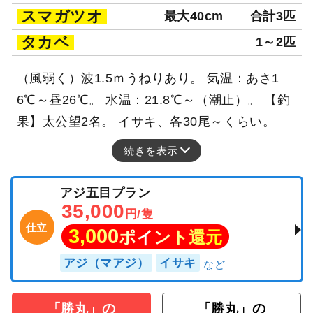
スマガツオ
最大40cm
合計3匹
タカベ
1～2匹
（風弱く）波1.5ｍうねりあり。 気温：あさ1
6℃～昼26℃。 水温：21.8℃～（潮止）。 【釣
果】太公望2名。 イサキ、各30尾～くらい。
続きを表示
アジ五目プラン
35,000
円/隻
仕立
3,000
ポイント還元
アジ（マアジ）
イサキ
「勝丸」の
「勝丸」の