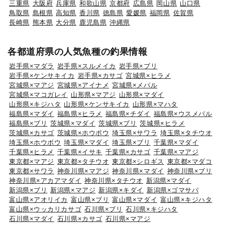
三重県
大阪府
兵庫県
和歌山県
京都府
広島県
岡山県
山口県
鳥取県
島根県
高知県
香川県
徳島県
愛媛県
福岡県
佐賀県
長崎県
熊本県
大分県
鹿児島県
沖縄県
各都道府県の人気魚種の釣果情報
岩手県×マダラ
岩手県×スルメイカ
岩手県×ブリ
岩手県×ケンサキイカ
岩手県×カサゴ
宮城県×ヒラメ
宮城県×マアジ
宮城県×アイナメ
宮城県×メバル
宮城県×マコガレイ
山形県×マアジ
山形県×マダイ
山形県×キジハタ
山形県×ケンサキイカ
山形県×マハタ
福島県×マダイ
福島県×ヒラメ
福島県×チダイ
福島県×ウスメバル
福島県×ブリ
茨城県×マダイ
茨城県×ブリ
茨城県×ヒラメ
茨城県×カサゴ
茨城県×ホウボウ
埼玉県×サワラ
埼玉県×タチウオ
埼玉県×ホウボウ
埼玉県×マダイ
埼玉県×ブリ
千葉県×マダイ
千葉県×ヒラメ
千葉県×イサキ
千葉県×カサゴ
千葉県×マアジ
東京都×マアジ
東京都×タチウオ
東京都×シロギス
東京都×マダコ
東京都×サワラ
神奈川県×マアジ
神奈川県×マダイ
神奈川県×ブリ
神奈川県×アカアマダイ
神奈川県×タチウオ
新潟県×マダイ
新潟県×ブリ
新潟県×マアジ
新潟県×キダイ
新潟県×ゴマサバ
富山県×アオリイカ
富山県×ブリ
富山県×マダイ
富山県×キジハタ
富山県×ウッカリカサゴ
石川県×ブリ
石川県×キジハタ
石川県×マダイ
石川県×カサゴ
石川県×マアジ