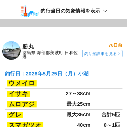
釣行当日の気象情報を表示
76日前
勝丸
徳島県 海部郡美波町 日和佐
釣り船詳細を見る
港
釣行日：2026年5月25日（月）小潮
ウメイロ
イサキ
27～38cm
ムロアジ
最大25cm
グレ
最大35cm
合計5匹
スマガツオ
40cm
0～1匹