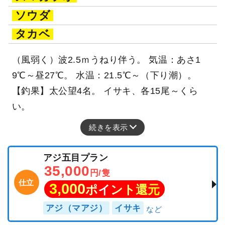
ソウダ
タカベ
（風弱く）波2.5ｍうねり伴う。 気温：あさ1
9℃～昼27℃。 水温：21.5℃～（下り潮）。
【釣果】太公望4名。 イサキ、各15尾～くら
い。
続きを表示
アジ五目プラン
35,000
円/隻
仕立
3,000
ポイント還元
アジ（マアジ）
イサキ