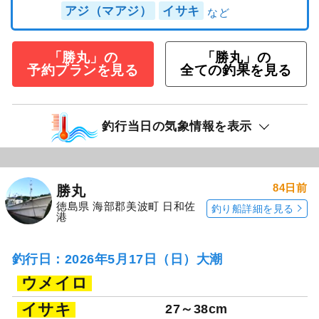
アジ（マアジ）
イサキ
「勝丸」の
「勝丸」の
予約プランを見る
全ての釣果を見る
釣行当日の気象情報を表示
84日前
勝丸
徳島県 海部郡美波町 日和佐
釣り船詳細を見る
港
釣行日：2026年5月17日（日）大潮
ウメイロ
イサキ
27～38cm