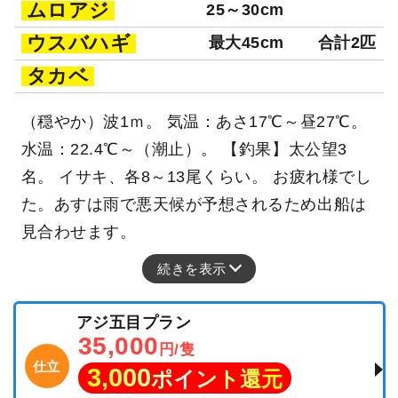
ムロアジ
25～30cm
ウスバハギ
最大45cm
合計2匹
タカベ
（穏やか）波1ｍ。 気温：あさ17℃～昼27℃。
水温：22.4℃～（潮止）。 【釣果】太公望3
名。 イサキ、各8～13尾くらい。 お疲れ様でし
た。あすは雨で悪天候が予想されるため出船は
見合わせます。
続きを表示
アジ五目プラン
35,000
円/隻
仕立
3,000
ポイント還元