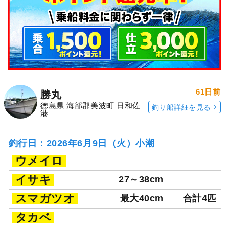
61日前
勝丸
徳島県 海部郡美波町 日和佐
釣り船詳細を見る
港
釣行日：2026年6月9日（火）小潮
ウメイロ
イサキ
27～38cm
スマガツオ
最大40cm
合計4匹
タカベ