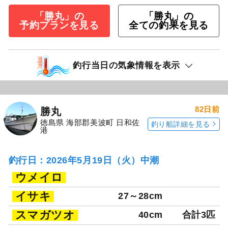
「勝丸」の
「勝丸」の
予約プランを見る
全ての釣果を見る
釣行当日の気象情報を表示
82日前
勝丸
徳島県 海部郡美波町 日和佐
釣り船詳細を見る
港
釣行日：2026年5月19日（火）中潮
ウメイロ
イサキ
27～28cm
スマガツオ
40cm
合計3匹