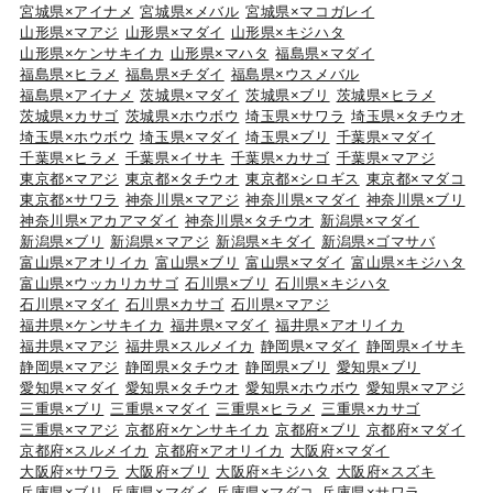
宮城県×アイナメ
宮城県×メバル
宮城県×マコガレイ
山形県×マアジ
山形県×マダイ
山形県×キジハタ
山形県×ケンサキイカ
山形県×マハタ
福島県×マダイ
福島県×ヒラメ
福島県×チダイ
福島県×ウスメバル
福島県×アイナメ
茨城県×マダイ
茨城県×ブリ
茨城県×ヒラメ
茨城県×カサゴ
茨城県×ホウボウ
埼玉県×サワラ
埼玉県×タチウオ
埼玉県×ホウボウ
埼玉県×マダイ
埼玉県×ブリ
千葉県×マダイ
千葉県×ヒラメ
千葉県×イサキ
千葉県×カサゴ
千葉県×マアジ
東京都×マアジ
東京都×タチウオ
東京都×シロギス
東京都×マダコ
東京都×サワラ
神奈川県×マアジ
神奈川県×マダイ
神奈川県×ブリ
神奈川県×アカアマダイ
神奈川県×タチウオ
新潟県×マダイ
新潟県×ブリ
新潟県×マアジ
新潟県×キダイ
新潟県×ゴマサバ
富山県×アオリイカ
富山県×ブリ
富山県×マダイ
富山県×キジハタ
富山県×ウッカリカサゴ
石川県×ブリ
石川県×キジハタ
石川県×マダイ
石川県×カサゴ
石川県×マアジ
福井県×ケンサキイカ
福井県×マダイ
福井県×アオリイカ
福井県×マアジ
福井県×スルメイカ
静岡県×マダイ
静岡県×イサキ
静岡県×マアジ
静岡県×タチウオ
静岡県×ブリ
愛知県×ブリ
愛知県×マダイ
愛知県×タチウオ
愛知県×ホウボウ
愛知県×マアジ
三重県×ブリ
三重県×マダイ
三重県×ヒラメ
三重県×カサゴ
三重県×マアジ
京都府×ケンサキイカ
京都府×ブリ
京都府×マダイ
京都府×スルメイカ
京都府×アオリイカ
大阪府×マダイ
大阪府×サワラ
大阪府×ブリ
大阪府×キジハタ
大阪府×スズキ
兵庫県×ブリ
兵庫県×マダイ
兵庫県×マダコ
兵庫県×サワラ