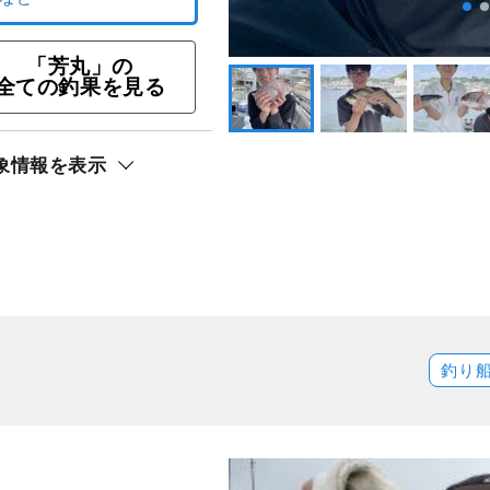
引特典あり★釣りプラン
「芳丸」の
ト還元
全ての釣果を見る
リ）
象情報を表示
釣り