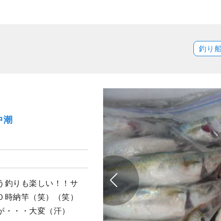
釣り
中潮
う釣りも楽しい！！サ
０時納竿（笑）（笑）
が・・・大変（汗）