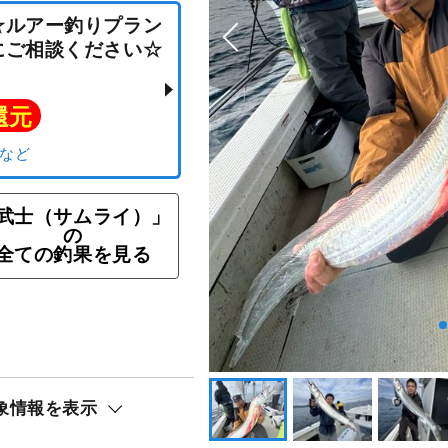
武士（サムライ）」
の
全ての釣果を見る
ング☆ルアー釣りプラン
船長にご相談ください☆
ト還元
リ）
象情報を表示