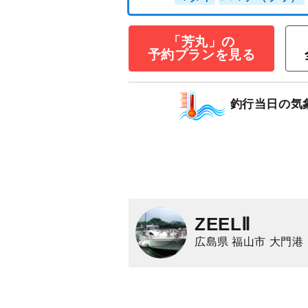
お申込みで★割
13,000
円/人
乗合
「芳丸」の
1,500
ポイン
予約プランを見る
マダイ
ハマチ（ブ
釣行当日の気
ZEELⅡ
広島県 福山市 大門港