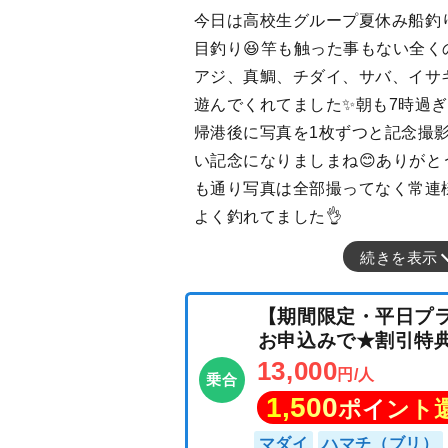
今日は高校生グループ夏休み船釣
目釣り😆竿も触った事もない全く
アジ、真鯛、チダイ、サバ、イサ
遊んでくれてました✨朝も7時過ぎ
帰港後に写真を1枚ずつと記念撮影
い記念になりましまね😊ありがと
も通り写真は全部撮ってなく常連様
よく釣れてました👌
続きを表示
【期間限定・平日