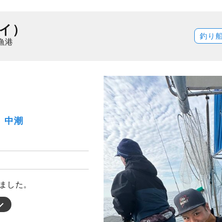
イ）
釣り
漁港
月）中潮
いました。