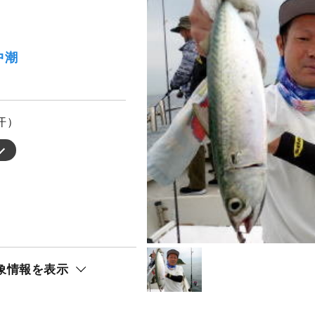
中潮
汗）
象情報を表示