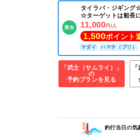
「武士（サムライ）」
「
の
予約プランを見る
タイラバ・ジギ
☆ターゲットは
11,000
円/人
乗合
1,500
ポイン
マダイ
ハマチ（ブ
釣行当日の気