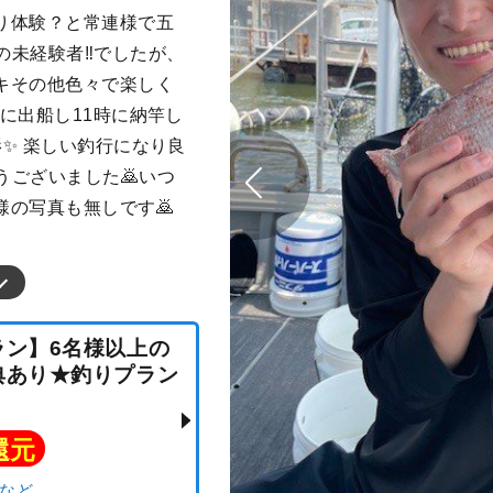
り体験？と常連様で五
の未経験者‼️でしたが、
キその他色々で楽しく
に出船し11時に納竿し
✨ 楽しい釣行になり良
うございました🙇いつ
の写真も無しです🙇
プラン】6名様以上の